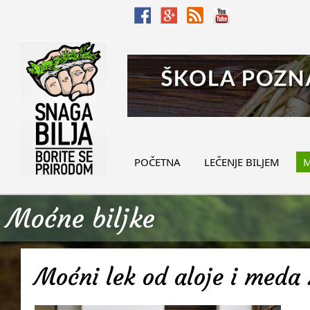
POČETNA
LEČENJE BILJEM
M
Moćne biljke
Moćni lek od aloje i meda