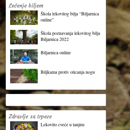
Lečenje biljem
Škola lekovitog bilja “Biljarnica
online”
Škola poznavanja lekovitog bilja
Biljarnica 2022
Biljarnica online
Biljkama protiv oticanja nogu
Zdravlje sa trpeze
Lekovito cveće u tanjiru