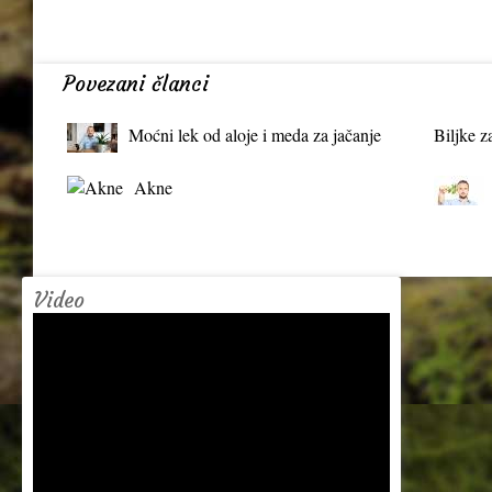
Povezani članci
Moćni lek od aloje i meda za jačanje
Biljke z
organizma
Akne
Video