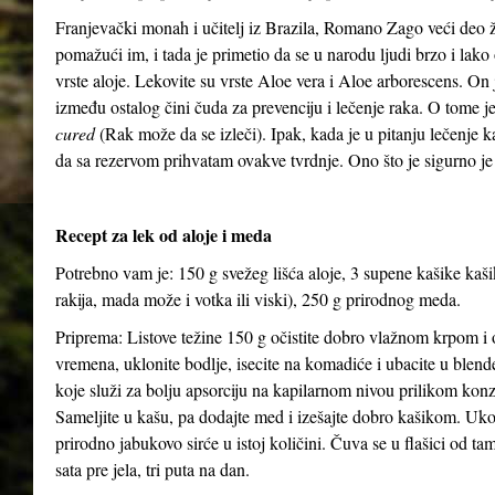
Franjevački monah i učitelj iz Brazila, Romano Zago veći deo 
pomažući im, i tada je primetio da se u narodu ljudi brzo i lako 
vrste aloje. Lekovite su vrste Aloe vera i Aloe arborescens. On j
između ostalog čini čuda za prevenciju i lečenje raka. O tome 
cured
(Rak može da se izleči). Ipak, kada je u pitanju lečenje 
da sa rezervom prihvatam ovakve tvrdnje. Ono što je sigurno je
Recept za lek od aloje i meda
Potrebno vam je: 150 g svežeg lišća aloje, 3 supene kašike kaš
rakija, mada može i votka ili viski), 250 g prirodnog meda.
Priprema: Listove težine 150 g očistite dobro vlažnom krpom i o
vremena, uklonite bodlje, isecite na komadiće i ubacite u blen
koje služi za bolju apsorciju na kapilarnom nivou prilikom kon
Sameljite u kašu, pa dodajte med i izešajte dobro kašikom. Uko
prirodno jabukovo sirće u istoj količini. Čuva se u flašici od ta
sata pre jela, tri puta na dan.