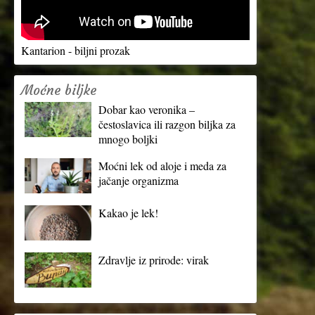
Kantarion - biljni prozak
Moćne biljke
Dobar kao veronika –
čestoslavica ili razgon biljka za
mnogo boljki
Moćni lek od aloje i meda za
jačanje organizma
Kakao je lek!
Zdravlje iz prirode: virak