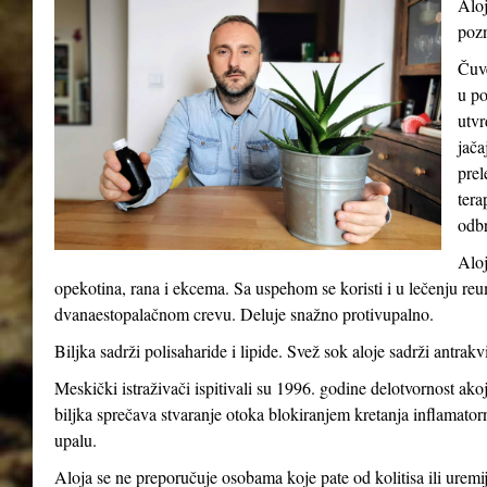
Aloj
pozn
Čuve
u po
utvr
jača
prel
tera
odb
Aloj
opekotina, rana i ekcema. Sa uspehom se koristi i u lečenju reum
dvanaestopalačnom crevu. Deluje snažno protivupalno.
Biljka sadrži polisaharide i lipide. Svež sok aloje sadrži antrakv
Meskički istraživači ispitivali su 1996. godine delotvornost ak
biljka sprečava stvaranje otoka blokiranjem kretanja inflamatorni
upalu.
Aloja se ne preporučuje osobama koje pate od kolitisa ili uremij