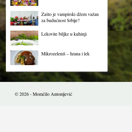
Zašto je vampirski džem važan
za budućnost Srbije?
Lekovite biljke u kuhinji
Mikrozeleniš – hrana i lek
© 2026 - Momčilo Antonijević