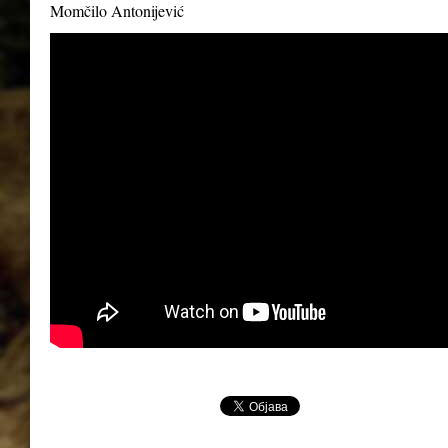
Momčilo Antonijević