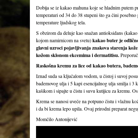
Dobija se iz kakao mahuna koje se hladnim putem pre
temperaturi od 34 do 38 stupeni što ga čini posebno 
temperature ljudskog tela.
S obzirom da deluje kao snažan antioksidans (kakao 
kakao buter je odlično
kojom namirnicom na svetu)
glavni uzroci pojavljivanja znakova starenja kože
kožom sklonom ekcemima i dermatitisu.
Preporuču
Raskošna kremu za lice od kakao butera, bademov
Iznad suda sa ključalom vodom, u čistoj i suvoj posud
bademovog ulja i 5 kapi esencijalnog ulja smilja i 3
kašikom i sipajte u čistu i suvu kutijicu za kremu. Ost
Krema se nanosi uveče na potpuno čistu i vlažnu kožu
i da bi krema lepo upila. Ovaj prirodni preparat neguj
Momčilo Antonijević