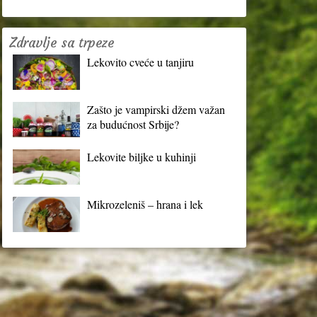
Zdravlje sa trpeze
Lekovito cveće u tanjiru
Zašto je vampirski džem važan
za budućnost Srbije?
Lekovite biljke u kuhinji
Mikrozeleniš – hrana i lek