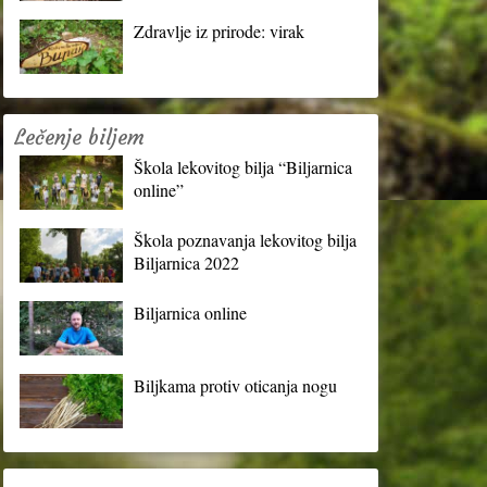
Zdravlje iz prirode: virak
Lečenje biljem
Škola lekovitog bilja “Biljarnica
online”
Škola poznavanja lekovitog bilja
Biljarnica 2022
Biljarnica online
Biljkama protiv oticanja nogu