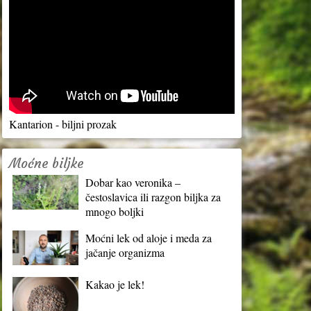
Kantarion - biljni prozak
Moćne biljke
Dobar kao veronika –
čestoslavica ili razgon biljka za
mnogo boljki
Moćni lek od aloje i meda za
jačanje organizma
Kakao je lek!