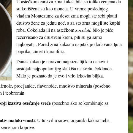
U astečkom carstvu zrna kakaa bila su toliko cenjena da
su koriščena su kao moneta. U vreme poslednjeg
vladara Montezume za deset zrna mogli ste sebi platiti
društvo žene za jednu noć, a za sto zrna mogli ste kupiti
roba. Čokolada ili na astečkom
xocolatl,
bilo je piće
rezervisano za društveni krem, pili su ga samo
najbogatiji. Pored zrna kakaa u napitak je dodavana ljuta
paprika, cimet i karanfilić.
Danas kakao je naravno najpoznatiji kao osnovni
sastojak najpopularnijeg slatkiša na svetu, čokloade.
Malo je poznato da je ovo i vrlo lekovita biljka.
ifenole, procijanide, flavonoide, mnoštvo minerala (posebno
n i teobromin.
oji izaziva osećanje sreće
(posebno ako se kombinuje sa
otiv malokrvnosti
. U tu svrhu sirovi, organski kakao treba
i semenom koprive.