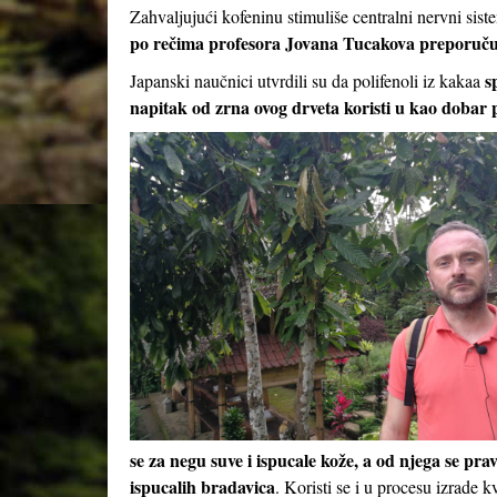
Zahvaljujući kofeninu stimuliše centralni nervni sist
po rečima profesora Jovana Tucakova preporuču
s
Japanski naučnici utvrdili su da polifenoli iz kakaa
napitak od zrna ovog drveta koristi u kao dobar p
se za negu suve i ispucale kože, a od njega se prav
ispucalih bradavica
. Koristi se i u procesu izrade k