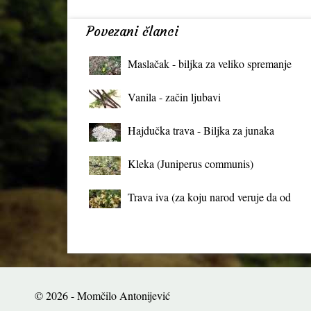
Povezani članci
Maslačak - biljka za veliko spremanje
organizma
Vanila - začin ljubavi
Hajdučka trava - Biljka za junaka
Kleka (Juniperus communis)
Trava iva (za koju narod veruje da od
mrtva pravi živa)
© 2026 - Momčilo Antonijević