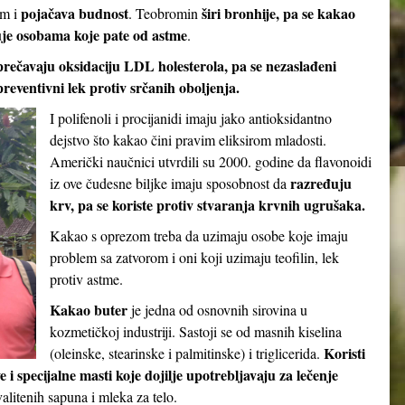
pojačava budnost
širi bronhije, pa se kakao
em i
. Teobromin
je osobama koje pate od astme
.
prečavaju oksidaciju LDL holesterola, pa se nezaslađeni
reventivni lek protiv srčanih oboljenja.
I polifenoli i procijanidi imaju jako antioksidantno
dejstvo što kakao čini pravim eliksirom mladosti.
Američki naučnici utvrdili su 2000. godine da flavonoidi
razređuju
iz ove čudesne biljke imaju sposobnost da
krv, pa se koriste protiv stvaranja krvnih ugrušaka.
Kakao s oprezom treba da uzimaju osobe koje imaju
problem sa zatvorom i oni koji uzimaju teofilin, lek
protiv astme.
Kakao buter
je jedna od osnovnih sirovina u
kozmetičkoj industriji. Sastoji se od masnih kiselina
Koristi
(oleinske, stearinske i palmitinske) i triglicerida.
e i specijalne masti koje dojilje upotrebljavaju za lečenje
valitenih sapuna i mleka za telo.