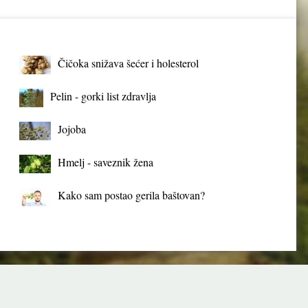
Čičoka snižava šećer i holesterol
Pelin - gorki list zdravlja
Jojoba
Hmelj - saveznik žena
Kako sam postao gerila baštovan?