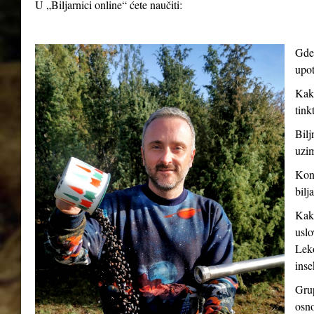
U „Biljarnici online“ ćete naučiti:
Gde 
upot
Kako
tink
Bilj
uzim
Kont
bilj
Kako
uslo
Leko
inse
Grup
osno