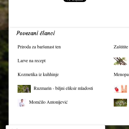
Povezani članci
Priroda za baršunast ten
Zaštitite
Larve na recept
Kozmetika iz kuhhinje
Menopau
Ruzmarin - biljni eliksir mladosti
Momčilo Antonijević