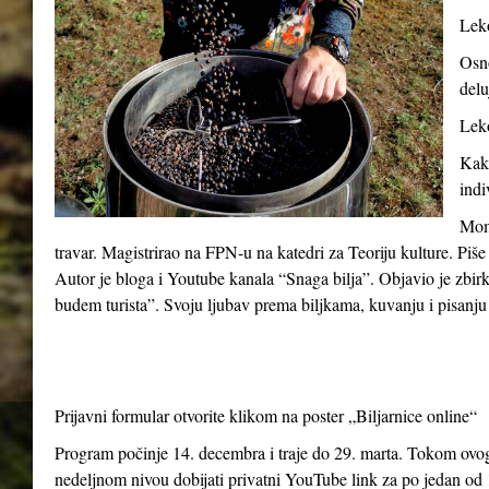
Leko
Osno
delu
Leko
Kako
indi
Momč
travar. Magistrirao na FPN-u na katedri za Teoriju kulture. Piše
Autor je bloga i Youtube kanala “Snaga bilja”. Objavio je zbir
budem turista”. Svoju ljubav prema biljkama, kuvanju i pisanju 
Prijavni formular otvorite klikom na poster „Biljarnice online“
Program počinje 14. decembra i traje do 29. marta. Tokom ovog 
nedeljnom nivou dobijati privatni YouTube link za po jedan od 