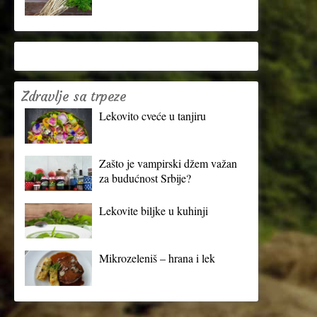
Zdravlje sa trpeze
Lekovito cveće u tanjiru
Zašto je vampirski džem važan
za budućnost Srbije?
Lekovite biljke u kuhinji
Mikrozeleniš – hrana i lek