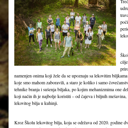
Treć
udru
tra
poči
peri
leko
Škol
cilj
prir
namenjen onima koji žele da se upoznaju sa lekovitim biljkama 
koje smo mahom zaboravili, a staro je koliko i samo čovečanst
tehnike branja i sušenja biljaka, po kojim mehanizmima one del
koji način ih je najbolje koristiti – od čajeva i biljnih mešavina
lekovitog bilja u kuhinji.
Kroz Školu lekovitog bilja, koja se održava od 2020. godine dv