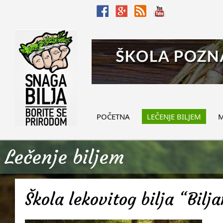
POČETNA
LEČENJE BILJEM
M
Lečenje biljem
Škola lekovitog bilja “Bilj