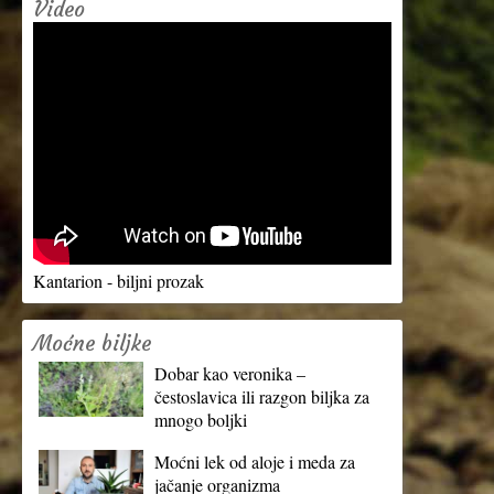
Video
Kantarion - biljni prozak
Moćne biljke
Dobar kao veronika –
čestoslavica ili razgon biljka za
mnogo boljki
Moćni lek od aloje i meda za
jačanje organizma