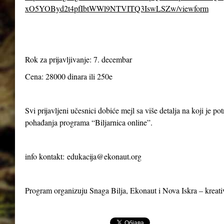
xO5YOByd2t4pfIbtWWl9NTVITQ3IswLSZw/viewform
Rok za prijavljivanje: 7. decembar
Cena: 28000 dinara ili 250e
Svi prijavljeni učesnici dobiće mejl sa više detalja na koji je p
pohađanja programa “Biljarnica online”.
info kontakt:
edukacija@ekonaut.org
Program organizuju Snaga Bilja, Ekonaut i Nova Iskra – kreat