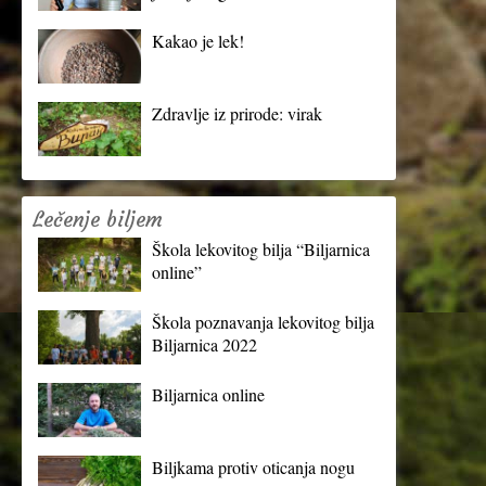
Kakao je lek!
Zdravlje iz prirode: virak
Lečenje biljem
Škola lekovitog bilja “Biljarnica
online”
Škola poznavanja lekovitog bilja
Biljarnica 2022
Biljarnica online
Biljkama protiv oticanja nogu