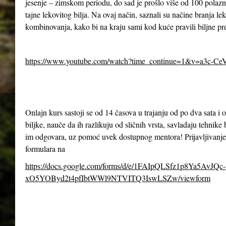
jesenje – zimskom periodu, do sad je prošlo više od 100 polazn
tajne lekovitog bilja. Na ovaj način, saznali su načine branja le
kombinovanja, kako bi na kraju sami kod kuće pravili biljne pr
https://www.youtube.com/watch?time_continue=1&v=a3c-Ce
Onlajn kurs sastoji se od 14 časova u trajanju od po dva sata 
biljke, nauče da ih razlikuju od sličnih vrsta, savladaju tehnike 
im odgovara, uz pomoć uvek dostupnog mentora! Prijavljivanje
formulara na
https://docs.google.com/forms/d/e/1FAIpQLSfz1p8Ya5AvJQc-
xO5YOByd2t4pfIbtWWl9NTVITQ3IswLSZw/viewform