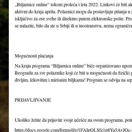
„Biljarnice online“ tokom proleća i leta 2022. Linkovi će biti ak
aktivni do kraja aprila. Polaznici mogu da postavljaju pitanja u
isključivo za ove svrhe ili direktno putem elektronske pošte. P
se nalazite, bilo da ste u Srbiji ili u inostranstvu, nema ogranič
Mogućnosti plaćanja
Na kraju programa “Biljarnica online” biće organizovano upo
Beogradu za sve polaznike koji će biti u mogućnosti da fizički p
divljim, lekovitim i mirisnim biljkama! Program se odvija na s
PRIJAVLJIVANJE
Ukoliko želite da prijavite svoje učešće na ovom programu, po
https://docs.google.com/forms/d/e/1FAIpQLSfz1p8Ya5AvJQc-