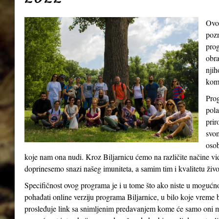
Ovo
pozn
prog
obra
njih
kom
Prog
pola
prir
svom
osob
koje nam ona nudi. Kroz Biljarnicu ćemo na različite načine v
doprinesemo snazi našeg imuniteta, a samim tim i kvalitetu živ
Specifičnost ovog programa je i u tome što ako niste u mogućn
pohađati online verziju programa Biljarnice, u bilo koje vreme 
prosleđuje link sa snimljenim predavanjem kome će samo oni m