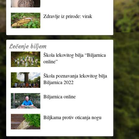
Zdravlje iz prirode: virak
Lečenje biljem
Škola lekovitog bilja “Biljarnica
online”
Škola poznavanja lekovitog bilja
Biljarnica 2022
Biljarnica online
Biljkama protiv oticanja nogu