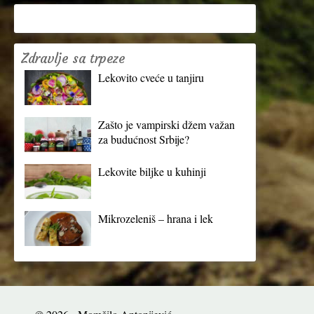
Zdravlje sa trpeze
Lekovito cveće u tanjiru
Zašto je vampirski džem važan
za budućnost Srbije?
Lekovite biljke u kuhinji
Mikrozeleniš – hrana i lek