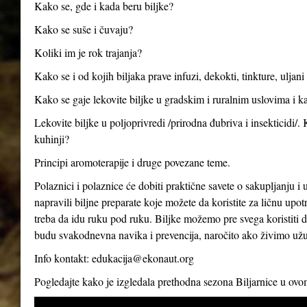
Kako se, gde i kada beru biljke?
Kako se suše i čuvaju?
Koliki im je rok trajanja?
Kako se i od kojih biljaka prave infuzi, dekokti, tinkture, uljan
Kako se gaje lekovite biljke u gradskim i ruralnim uslovima i ka
Lekovite biljke u poljoprivredi /prirodna đubriva i insekticidi/.
kuhinji?
Principi aromoterapije i druge povezane teme.
Polaznici i polaznice će dobiti praktične savete o sakupljanju i 
napravili biljne preparate koje možete da koristite za ličnu up
treba da idu ruku pod ruku. Biljke možemo pre svega koristiti d
budu svakodnevna navika i prevencija, naročito ako živimo už
Info kontakt:
edukacija@ekonaut.org
Pogledajte kako je izgledala prethodna sezona Biljarnice u ov