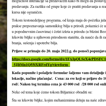
mogućnost interakcije sa predavačem kako bi mogli da postavlja
predavanju. Za razliku od grupe koje će pratiti predavanja u re
kursa nije ograničen.
Tokom šestonedeljnog programa, od kraja maja do početka jula 2
prakse prepoznavanja samoniklog bilja u prirodi, polaznici će 
u popodnevnim časovima) i četiri izleta u prirodu (u blizini Be
lekovite biljke u njihovom prirodnom staništu, da nauče da ih ra
branja, sušenja i upotrebe bilja.
Prijave se primaju do 20. maja 2022.g. do ponoći popunja
https://docs.google.com/forms/d/e/1FAIpQLSeX4cPD
_5JItMn1Q55tXRFrdYg/viewform
Kada popunite i pošaljete formular šaljemo vam detaljnij
lokacije, načine plaćanja/. Cena: za sve koji se prijave do 
rsd/. Nakon tog termina cena je 43 000 rsd /28 000 rsd onl
Neke od tema koje ćemo tokom Biljarnice obraditi su:
Šta su lekovite biljke, kojim mehanizmima deluju na naše zdrav