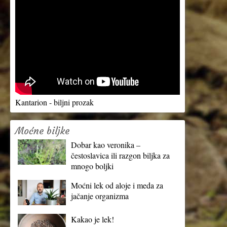
Kantarion - biljni prozak
Moćne biljke
Dobar kao veronika –
čestoslavica ili razgon biljka za
mnogo boljki
Moćni lek od aloje i meda za
jačanje organizma
Kakao je lek!