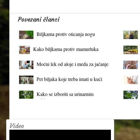
Povezani članci
Biljkama protiv oticanja nogu
Kako biljkama protiv mamurluka
Moćni lek od aloje i meda za jačanje
organizma
Pet biljaka koje treba imati u kući
Kako se izboriti sa urinarnim
infekcijama?
Video