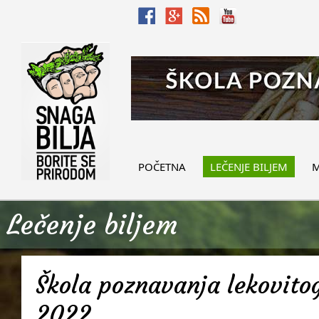
POČETNA
LEČENJE BILJEM
M
Lečenje biljem
Škola poznavanja lekovitog
2022