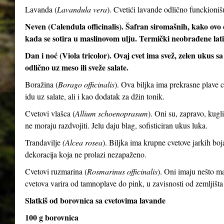
Lavanda (
Lavandula vera
). Cvetići lavande odlično funckioni
Neven (Calendula officinalis). Šafran siromašnih, kako ovo c
kada se sotira u maslinovom ulju. Termički neobrađene latic
Dan i noć (Viola tricolor). Ovaj cvet ima svež, zelen ukus 
odlično uz meso ili sveže salate.
Boražina (
Borago officinalis
). Ova biljka ima prekrasne plave 
idu uz salate, ali i kao dodatak za džin tonik.
Cvetovi vlašca (
Allium schoenoprasum
). Oni su, zapravo, kugli
ne moraju razdvojiti. Jelu daju blag, sofisticiran ukus luka.
Trandavilje
(Alcea rosea
). Biljka ima krupne cvetove jarkih boj
dekoracija koja ne prolazi nezapaženo.
Cvetovi ruzmarina (
Rosmarinus officinalis
). Oni imaju nešto man
cvetova varira od tamnoplave do pink, u zavisnosti od zemljišta
Slatkiš od borovnica sa cvetovima lavande
100 g borovnica