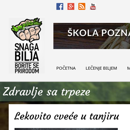
POČETNA
LEČENJE BILJEM
M
Zdravlje sa trpeze
Lekovito cveće u tanjiru