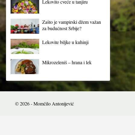
Lekovito cveće u tanjiru
Zašto je vampirski džem važan
za budućnost Srbije?
Lekovite biljke u kuhinji
Mikrozeleniš – hrana i lek
© 2026 - Momčilo Antonijević