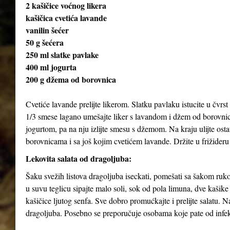
2 kašičice voćnog likera
kašičica cvetića lavande
vanilin šećer
50 g šećera
250 ml slatke pavlake
400 ml jogurta
200 g džema od borovnica
Cvetiće lavande prelijte likerom. Slatku pavlaku istucite u čvrst 
1/3 smese lagano umešajte liker s lavandom i džem od borovnica
jogurtom, pa na nju izlijte smesu s džemom. Na kraju ulijte ost
borovnicama i sa još kojim cvetićem lavande. Držite u frižideru
Lekovita salata od dragoljuba:
Šaku svežih listova dragoljuba iseckati, pomešati sa šakom rukol
u suvu teglicu sipajte malo soli, sok od pola limuna, dve kašik
kašičice ljutog senfa. Sve dobro promućkajte i prelijte salatu. 
dragoljuba. Posebno se preporučuje osobama koje pate od infekc