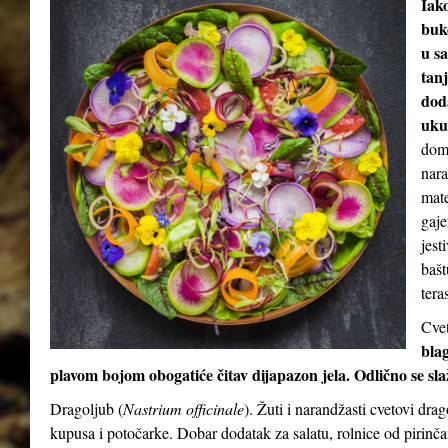
Iak
buke
u sa
tan
dod
uku
doma
nara
mate
gaje
jest
bašt
teras
Cvet
blag
plavom bojom obogatiće čitav dijapazon jela. Odlično se sl
Dragoljub (
Nastrium officinale
). Žuti i narandžasti cvetovi dra
kupusa i potočarke. Dobar dodatak za salatu, rolnice od pirinča