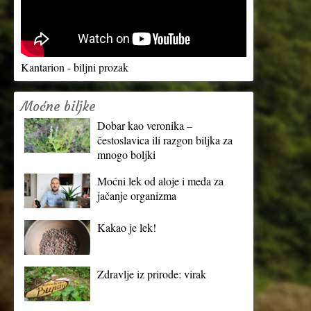
Kantarion - biljni prozak
Moćne biljke
Dobar kao veronika –
čestoslavica ili razgon biljka za
mnogo boljki
Moćni lek od aloje i meda za
jačanje organizma
Kakao je lek!
Zdravlje iz prirode: virak