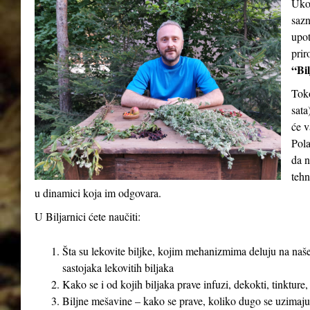
Ukol
sazn
upot
prir
“Bil
Tok
sata
će v
Pola
da n
tehn
u dinamici koja im odgovara.
U Biljarnici ćete naučiti:
Šta su lekovite biljke, kojim mehanizmima deluju na naše
sastojaka lekovitih biljaka
Kako se i od kojih biljaka prave infuzi, dekokti, tinkture,
Biljne mešavine – kako se prave, koliko dugo se uzimaju