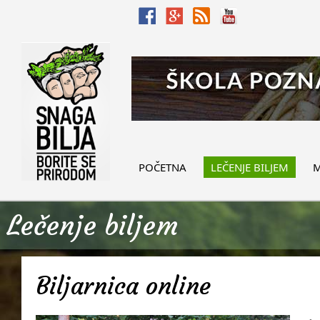
POČETNA
LEČENJE BILJEM
M
Lečenje biljem
Biljarnica online