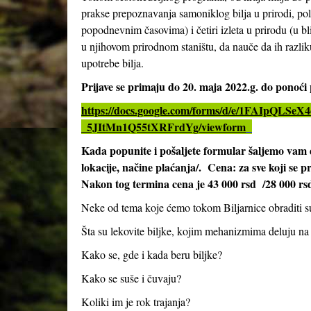
prakse prepoznavanja samoniklog bilja u prirodi, pol
popodnevnim časovima) i četiri izleta u prirodu (u bl
u njihovom prirodnom staništu, da nauče da ih razliku
upotrebe bilja.
Prijave se primaju do 20. maja 2022.g. do ponoć
https://docs.google.com/forms/d/e/1FAIpQ
_5JItMn1Q55tXRFrdYg/viewform
Kada popunite i pošaljete formular šaljemo vam 
lokacije, načine plaćanja/. Cena: za sve koji se p
Nakon tog termina cena je 43 000 rsd /28 000 rs
Neke od tema koje ćemo tokom Biljarnice obraditi s
Šta su lekovite biljke, kojim mehanizmima deluju na
Kako se, gde i kada beru biljke?
Kako se suše i čuvaju?
Koliki im je rok trajanja?