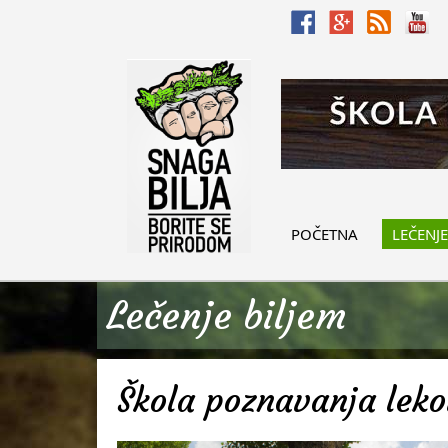
POČETNA
LEČENJE
Lečenje biljem
Škola poznavanja lekov