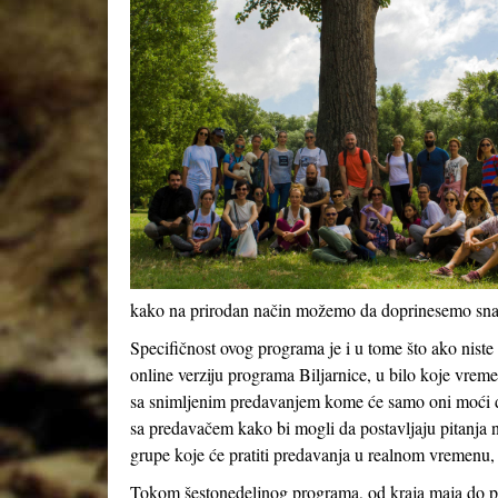
kako na prirodan način možemo da doprinesemo snazi
Specifičnost ovog programa je i u tome što ako nist
online verziju programa Biljarnice, u bilo koje vrem
sa snimljenim predavanjem kome će samo oni moći da
sa predavačem kako bi mogli da postavljaju pitanja 
grupe koje će pratiti predavanja u realnom vremenu, 
Tokom šestonedeljnog programa, od kraja maja do poč