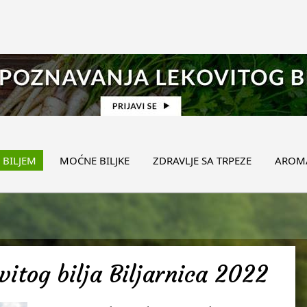
 BILJEM
MOĆNE BILJKE
ZDRAVLJE SA TRPEZE
AROMA
itog bilja Biljarnica 2022