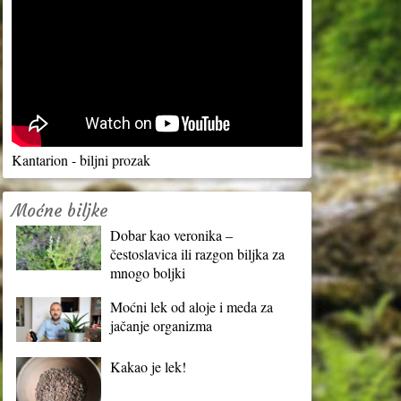
Kantarion - biljni prozak
Moćne biljke
Dobar kao veronika –
čestoslavica ili razgon biljka za
mnogo boljki
Moćni lek od aloje i meda za
jačanje organizma
Kakao je lek!