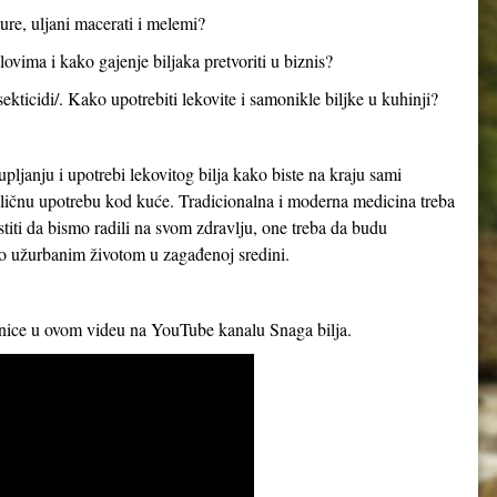
ture, uljani macerati i melemi?
ovima i kako gajenje biljaka pretvoriti u biznis?
sekticidi/. Kako upotrebiti lekovite i samonikle biljke u kuhinji?
upljanju i upotrebi lekovitog bilja kako biste na kraju sami
za ličnu upotrebu kod kuće. Tradicionalna i moderna medicina treba
iti da bismo radili na svom zdravlju, one treba da budu
mo užurbanim životom u zagađenoj sredini.
rnice u ovom videu na YouTube kanalu Snaga bilja.