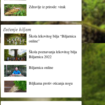
Zdravlje iz prirode: virak
Lečenje biljem
Škola lekovitog bilja “Biljarnica
online”
Škola poznavanja lekovitog bilja
Biljarnica 2022
Biljarnica online
Biljkama protiv oticanja nogu