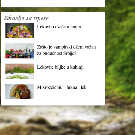
Zdravlje sa trpeze
Lekovito cveće u tanjiru
Zašto je vampirski džem važan
za budućnost Srbije?
Lekovite biljke u kuhinji
Mikrozeleniš – hrana i lek