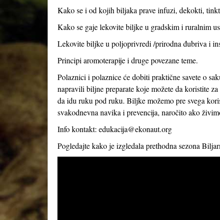
Kako se i od kojih biljaka prave infuzi, dekokti, tink
Kako se gaje lekovite biljke u gradskim i ruralnim usl
Lekovite biljke u poljoprivredi /prirodna đubriva i in
Principi aromoterapije i druge povezane teme.
Polaznici i polaznice će dobiti praktične savete o sak
napravili biljne preparate koje možete da koristite 
da idu ruku pod ruku. Biljke možemo pre svega korist
svakodnevna navika i prevencija, naročito ako živi
Info kontakt:
edukacija@ekonaut.org
Pogledajte kako je izgledala prethodna sezona Bilja