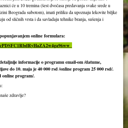
aznici će u 10 tremina (šest dvočasa predavanja svake srede u
izini Beograda subotom), imati priliku da upoznaju lekovite biljke
ju od sličnih vrsta i da savladaju tehnike branja, sušenja i
i popunjavanjem online
formulara:
LSeX4cPDSFC1RbdRyHaZA2w4ga96ww_
detaljnije informacije o programu email-om /datume,
rijave do 10. maja je 40 000 rsd /online program 25 000 rsd/.
d online program/.
u:
 naše zdravlje?