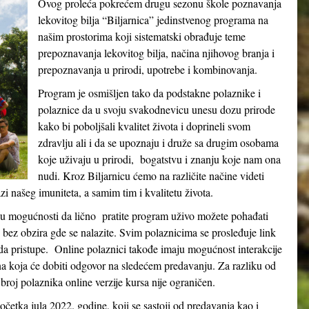
Ovog proleća pokrećem drugu sezonu škole poznavanja
lekovitog bilja “Biljarnica” jedinstvenog programa na
našim prostorima koji sistematski obrađuje teme
prepoznavanja lekovitog bilja, načina njihovog branja i
prepoznavanja u prirodi, upotrebe i kombinovanja.
Program je osmišljen tako da podstakne polaznike i
polaznice da u svoju svakodnevicu unesu dozu prirode
kako bi poboljšali kvalitet života i doprineli svom
zdravlju ali i da se upoznaju i druže sa drugim osobama
koje uživaju u prirodi, bogatstvu i znanju koje nam ona
nudi. Kroz Biljarnicu ćemo na različite načine videti
 našeg imuniteta, a samim tim i kvalitetu života.
e u mogućnosti da lično pratite program uživo možete pohađati
e bez obzira gde se nalazite. Svim polaznicima se prosleđuje link
 pristupe. Online polaznici takođe imaju mogućnost interakcije
na koja će dobiti odgovor na sledećem predavanju. Za razliku od
broj polaznika online verzije kursa nije ograničen.
etka jula 2022. godine, koji se sastoji od predavanja kao i