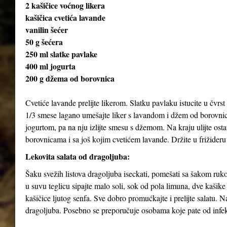
2 kašičice voćnog likera
kašičica cvetića lavande
vanilin šećer
50 g šećera
250 ml slatke pavlake
400 ml jogurta
200 g džema od borovnica
Cvetiće lavande prelijte likerom. Slatku pavlaku istucite u čvrst 
1/3 smese lagano umešajte liker s lavandom i džem od borovnica
jogurtom, pa na nju izlijte smesu s džemom. Na kraju ulijte ost
borovnicama i sa još kojim cvetićem lavande. Držite u frižideru
Lekovita salata od dragoljuba:
Šaku svežih listova dragoljuba iseckati, pomešati sa šakom rukol
u suvu teglicu sipajte malo soli, sok od pola limuna, dve kašik
kašičice ljutog senfa. Sve dobro promućkajte i prelijte salatu. 
dragoljuba. Posebno se preporučuje osobama koje pate od infekc