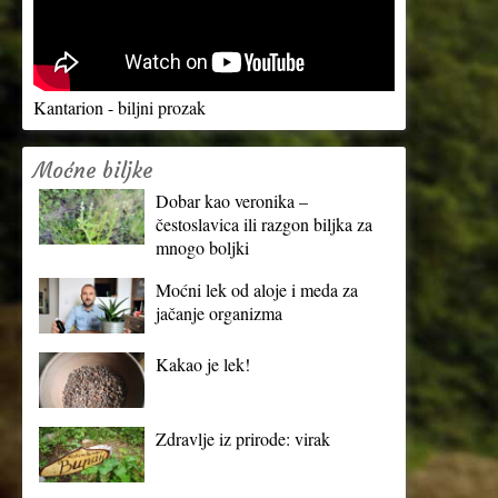
Kantarion - biljni prozak
Moćne biljke
Dobar kao veronika –
čestoslavica ili razgon biljka za
mnogo boljki
Moćni lek od aloje i meda za
jačanje organizma
Kakao je lek!
Zdravlje iz prirode: virak