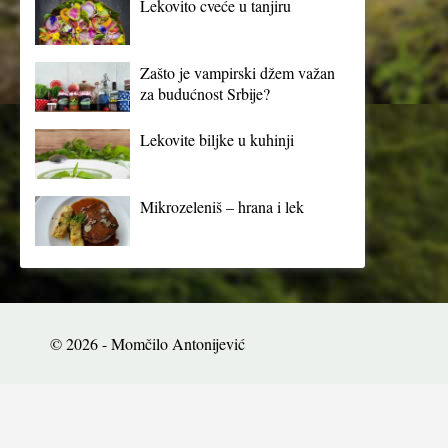
Lekovito cveće u tanjiru
Zašto je vampirski džem važan
za budućnost Srbije?
Lekovite biljke u kuhinji
Mikrozeleniš – hrana i lek
© 2026 - Momčilo Antonijević