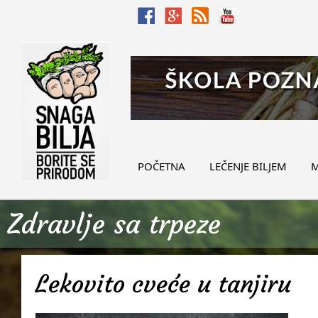
POČETNA
LEČENJE BILJEM
M
Zdravlje sa trpeze
Lekovito cveće u tanjiru