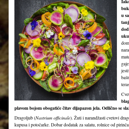
Iak
buke
u sa
tan
dod
uku
doma
nara
mate
gaje
jest
bašt
teras
Cvet
blag
plavom bojom obogatiće čitav dijapazon jela. Odlično se sl
Dragoljub (
Nastrium officinale
). Žuti i narandžasti cvetovi dra
kupusa i potočarke. Dobar dodatak za salatu, rolnice od pirinča