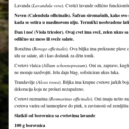
Lavanda (
Lavandula vera
). Cvetići lavande odlično funckioni
Neven (Calendula officinalis). Šafran siromašnih, kako ovo c
kada se sotira u maslinovom ulju. Termički neobrađene latic
Dan i noć (Viola tricolor). Ovaj cvet ima svež, zelen ukus 
odlično uz meso ili sveže salate.
Boražina (
Borago officinalis
). Ova biljka ima prekrasne plave 
idu uz salate, ali i kao dodatak za džin tonik.
Cvetovi vlašca (
Allium schoenoprasum
). Oni su, zapravo, kugli
ne moraju razdvojiti. Jelu daju blag, sofisticiran ukus luka.
Trandavilje
(Alcea rosea
). Biljka ima krupne cvetove jarkih boj
dekoracija koja ne prolazi nezapaženo.
Cvetovi ruzmarina (
Rosmarinus officinalis
). Oni imaju nešto man
cvetova varira od tamnoplave do pink, u zavisnosti od zemljišta
Slatkiš od borovnica sa cvetovima lavande
100 g borovnica