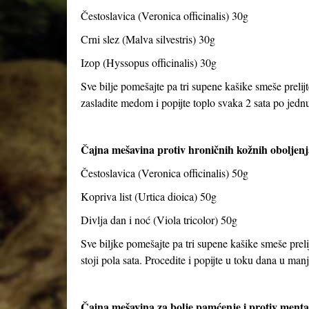
Čestoslavica (Veronica officinalis) 30g
Crni slez (Malva silvestris) 30g
Izop (Hyssopus officinalis) 30g
Sve bilje pomešajte pa tri supene kašike smeše prelijt
zasladite medom i popijte toplo svaka 2 sata po jed
Čajna mešavina protiv hroničnih kožnih oboljenj
Čestoslavica (Veronica officinalis) 50g
Kopriva list (Urtica dioica) 50g
Divlja dan i noć (Viola tricolor) 50g
Sve biljke pomešajte pa tri supene kašike smeše preli
stoji pola sata. Procedite i popijte u toku dana u ma
Čajna mešavina za bolje pamćenje i protiv ment