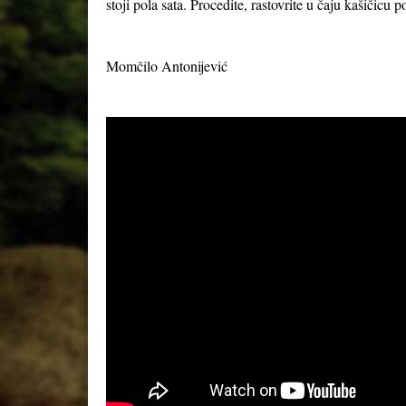
stoji pola sata. Procedite, rastovrite u čaju kašičicu
Momčilo Antonijević