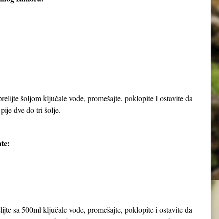
elijte šoljom ključale vode, promešajte, poklopite I ostavite da
pije dve do tri šolje.
te:
jte sa 500ml ključale vode, promešajte, poklopite i ostavite da