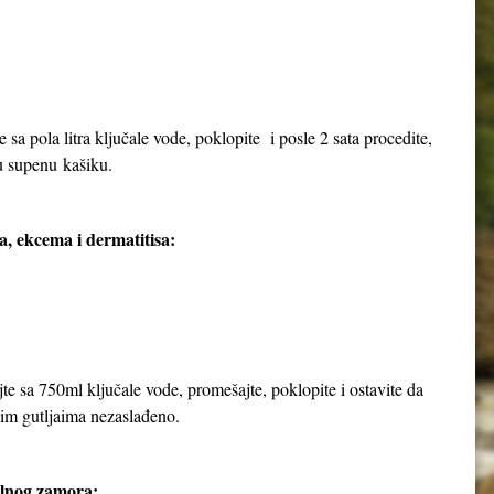
e sa pola litra ključale vode, poklopite i posle 2 sata procedite,
nu supenu kašiku.
a, ekcema i dermatitisa:
jte sa 750ml ključale vode, promešajte, poklopite i ostavite da
njim gutljaima nezaslađeno.
alnog zamora: