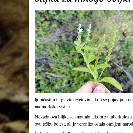
ljubičastim ili plavim cvetovima koji se pojavljuju
nadmorkske visine.
Nekada ova biljka se smatrala lekom za tuberkulozu.
ovu tešku bolest, ali je veronika ostala omiljeni naro