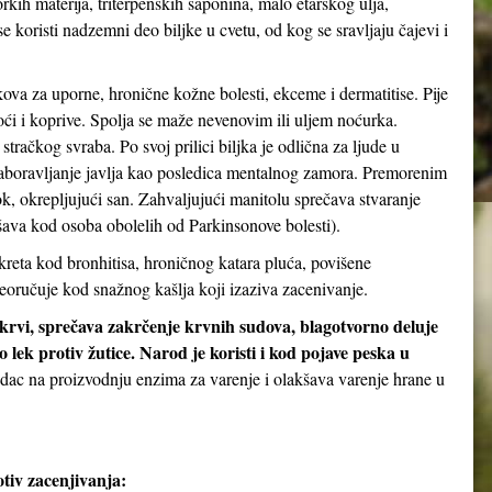
orkih materija, triterpenskih saponina, malo etarskog ulja,
 koristi nadzemni deo biljke u cvetu, od kog se sravljaju čajevi i
kova za uporne, hronične kožne bolesti, ekceme i dermatitise. Pije
noći i koprive. Spolja se maže nevenovim ili uljem noćurka.
stračkog svraba. Po svoj prilici biljka je odlična za ljude u
aboravljanje javlja kao posledica mentalnog zamora. Premorenim
 okrepljujući san. Zahvaljujući manitolu sprečava stvaranje
ava kod osoba obolelih od Parkinsonove bolesti).
kreta kod bronhitisa, hroničnog katara pluća, povišene
eoručuje kod snažnog kašlja koji izaziva zacenivanje.
 krvi, sprečava zakrčenje krvnih sudova, blagotvorno deluje
 lek protiv žutice. Narod je koristi i kod pojave peska u
udac na proizvodnju enzima za varenje i olakšava varenje hrane u
tiv zacenjivanja: