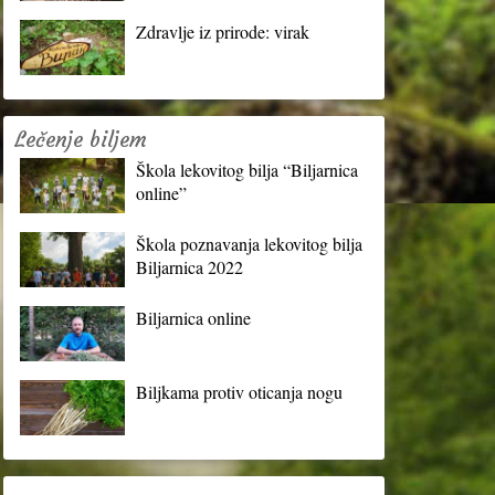
Zdravlje iz prirode: virak
Lečenje biljem
Škola lekovitog bilja “Biljarnica
online”
Škola poznavanja lekovitog bilja
Biljarnica 2022
Biljarnica online
Biljkama protiv oticanja nogu