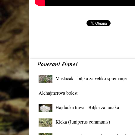
Povezani članci
Maslačak - biljka za veliko spremanje
organizma
Alchajmerova bolest
Hajdučka trava - Biljka za junaka
Kleka (Juniperus communis)