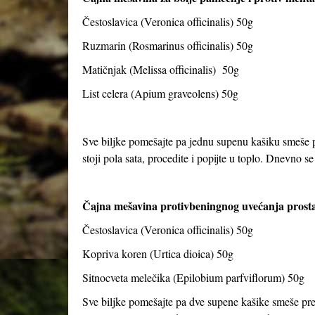
Čestoslavica (Veronica officinalis) 50g
Ruzmarin (Rosmarinus officinalis) 50g
Matičnjak (Melissa officinalis) 50g
List celera (Apium graveolens) 50g
Sve biljke pomešajte pa jednu supenu kašiku smeše pr
stoji pola sata, procedite i popijte u toplo. Dnevno se 
Čajna mešavina protivbeningnog uvećanja prosta
Čestoslavica (Veronica officinalis) 50g
Kopriva koren (Urtica dioica) 50g
Sitnocveta melečika (Epilobium parfviflorum) 50g
Sve biljke pomešajte pa dve supene kašike smeše preli