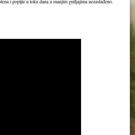
 polena i popijte u toku dana u manjim gutljajima nezaslađeno.