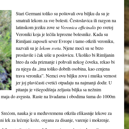
Stari Germani toliko su poštovali ovu biljku da su je
smatrali lekom za sve bolesti. Čestoslavica ili razgon na
latinskom jeziku zove se
Veronica officinalis
po svetoj
Veroniki koja je lečila leprozne bolesnike. Kada su
Rimljani zaposeli sever Evrope i tamo otkrili veroniku,
nazvali su je
lekom sveta
. Njene moći su se brzo
proslavile i čak ušle u poslovicu. Ukoliko bi Rimljanin
hteo da oda priznanje i pohvali nekog čoveka, rekao bi
za njega da „ima toliko dobrih osobina, kao cenjena
trava veronika”. Nemci ovu biljku zovu i muška vernost
jer joj plavičasti cvetići otpadaju na najmanji dodir. U
pitanju je višegodišnja zeljasta biljka sa nežnim
 od maja do avgusta. Raste na livadama i obodima šuma do 1000m
 Srećom, nauka je u međuvremenu otkrila efikasnije lekove za
dni lek za lečenje kože, organa za disanje, varenje i mokrenje.