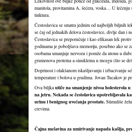
Lekovitost ove biljke potiče od glikozida, iridoida, g
manitola, provitamina A, šećera, voska… U lečenju se
tinktura.
Čestoslavica se smatra jednim od najboljih biljnih le
se čaj od jednakih delova čestoslavice, divlje dan i 
Čestoslavica se preporučuje i kao efikasan lek protiv 
godinama je poboljšava memoriju, posebno ako se z
osobama umanjuje nervozu i pomže da utonu u dubok,
grumenova proteina a-sinukleina u mozgu (što se deš
Doprinosi i olakšanom iskašljavanju i izbacivanju se
temperature i bolova u grudima. Jovan Tucakov je pr
utiče na smanjenje nivoa holesterola u
Ova biljka
na jetru. Nekada se čestolavica upotrebljavala kao
urinu i benignog uvećanja prostate.
Stimuliše žel
crevima.
Čajna mešavina za umirivanje napada kašlja, pro