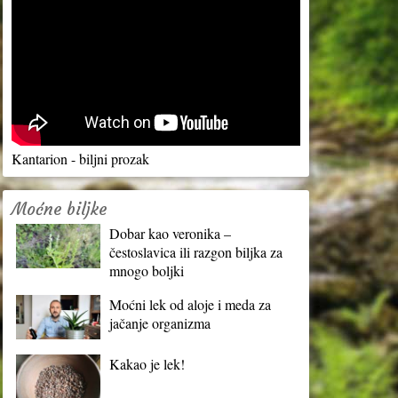
Kantarion - biljni prozak
Moćne biljke
Dobar kao veronika –
čestoslavica ili razgon biljka za
mnogo boljki
Moćni lek od aloje i meda za
jačanje organizma
Kakao je lek!