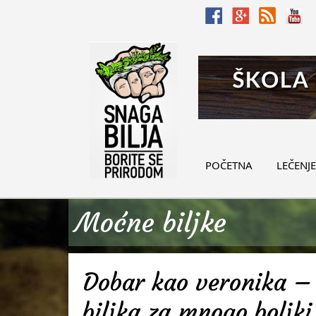
POČETNA
LEČENJE
Moćne biljke
Dobar kao veronika – 
biljka za mnogo boljki