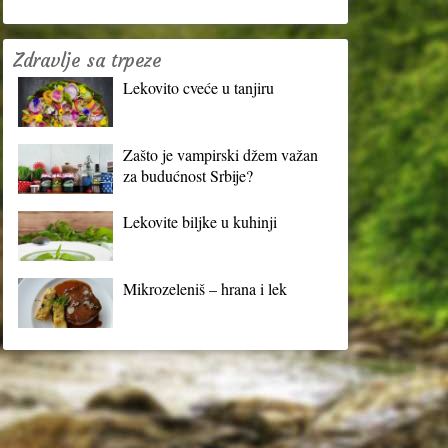
Zdravlje sa trpeze
Lekovito cveće u tanjiru
Zašto je vampirski džem važan
za budućnost Srbije?
Lekovite biljke u kuhinji
Mikrozeleniš – hrana i lek