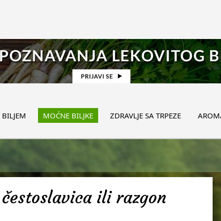
 BILJEM
MOĆNE BILJKE
ZDRAVLJE SA TRPEZE
AROMA
čestoslavica ili razgon