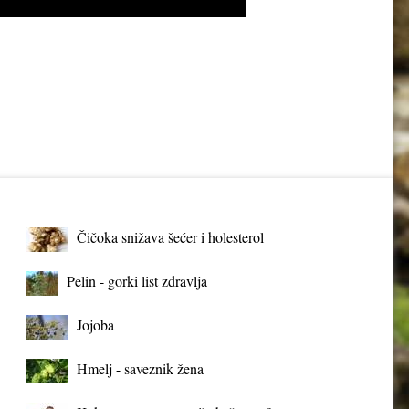
Čičoka snižava šećer i holesterol
Pelin - gorki list zdravlja
Jojoba
Hmelj - saveznik žena