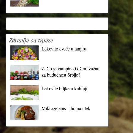
Zdravlje sa trpeze
Lekovito cveće u tanjiru
Zašto je vampirski džem važan
za budućnost Srbije?
Lekovite biljke u kuhinji
Mikrozeleniš – hrana i lek