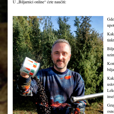
U „Biljarnici online“ ćete naučiti:
Gde 
upot
Kako
tink
Bilj
uzim
Kont
bilj
Kako
uslo
Leko
inse
Grup
osno