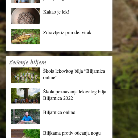
Kakao je lek!
Zdravlje iz prirode: virak
Lečenje biljem
Škola lekovitog bilja “Biljarnica
online”
Škola poznavanja lekovitog bilja
Biljarnica 2022
Biljarnica online
Biljkama protiv oticanja nogu