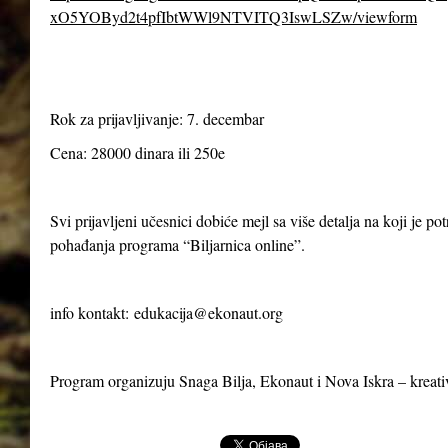
xO5YOByd2t4pfIbtWWl9NTVITQ3IswLSZw/viewform
Rok za prijavljivanje: 7. decembar
Cena: 28000 dinara ili 250e
Svi prijavljeni učesnici dobiće mejl sa više detalja na koji je p
pohađanja programa “Biljarnica online”.
info kontakt:
edukacija@ekonaut.org
Program organizuju Snaga Bilja, Ekonaut i Nova Iskra – kreat