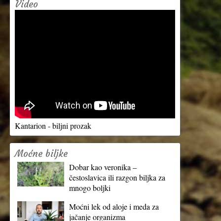
Video
Kantarion - biljni prozak
Moćne biljke
Dobar kao veronika –
čestoslavica ili razgon biljka za
mnogo boljki
Moćni lek od aloje i meda za
jačanje organizma