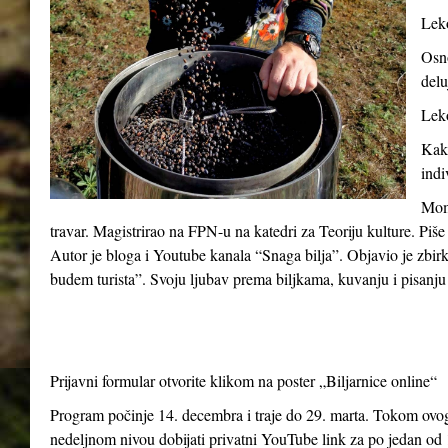
Leko
Osno
delu
Leko
Kako
indi
Momč
travar. Magistrirao na FPN-u na katedri za Teoriju kulture. Piše
Autor je bloga i Youtube kanala “Snaga bilja”. Objavio je zbir
budem turista”. Svoju ljubav prema biljkama, kuvanju i pisanju 
Prijavni formular otvorite klikom na poster „Biljarnice online“
Program počinje 14. decembra i traje do 29. marta. Tokom ovog 
nedeljnom nivou dobijati privatni YouTube link za po jedan od 