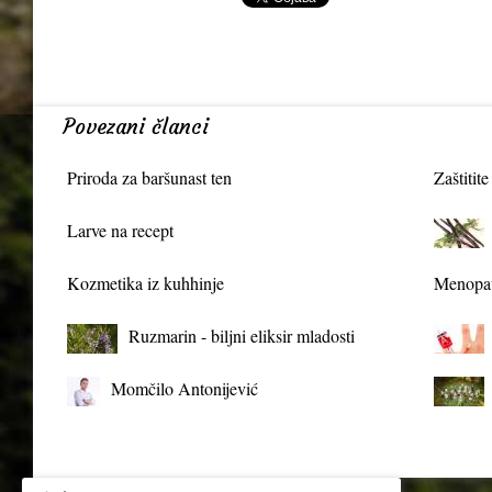
Povezani članci
Priroda za baršunast ten
Zaštitite
Larve na recept
Kozmetika iz kuhhinje
Menopau
Ruzmarin - biljni eliksir mladosti
Momčilo Antonijević