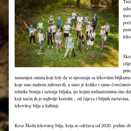
Treć
udru
tra
poči
peri
leko
Škol
cilj
prir
namenjen onima koji žele da se upoznaju sa lekovitim biljkama 
koje smo mahom zaboravili, a staro je koliko i samo čovečanst
tehnike branja i sušenja biljaka, po kojim mehanizmima one del
koji način ih je najbolje koristiti – od čajeva i biljnih mešavina
lekovitog bilja u kuhinji.
Kroz Školu lekovitog bilja, koja se održava od 2020. godine dv