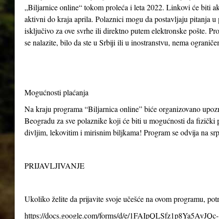
„Biljarnice online“ tokom proleća i leta 2022. Linkovi će biti ak
aktivni do kraja aprila. Polaznici mogu da postavljaju pitanja u
isključivo za ove svrhe ili direktno putem elektronske pošte. P
se nalazite, bilo da ste u Srbiji ili u inostranstvu, nema ogranič
Mogućnosti plaćanja
Na kraju programa “Biljarnica online” biće organizovano upo
Beogradu za sve polaznike koji će biti u mogućnosti da fizički p
divljim, lekovitim i mirisnim biljkama! Program se odvija na s
PRIJAVLJIVANJE
Ukoliko želite da prijavite svoje učešće na ovom programu, po
https://docs.google.com/forms/d/e/1FAIpQLSfz1p8Ya5AvJQc-