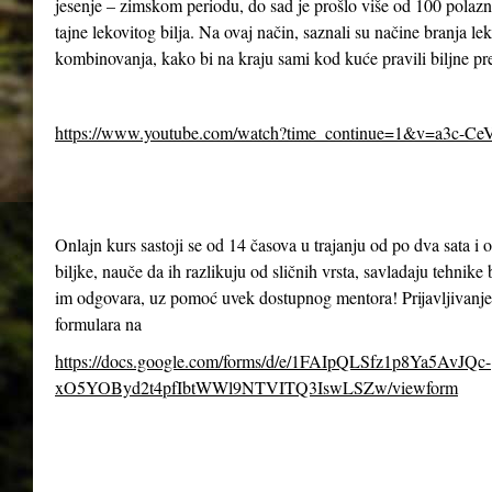
jesenje – zimskom periodu, do sad je prošlo više od 100 polazn
tajne lekovitog bilja. Na ovaj način, saznali su načine branja le
kombinovanja, kako bi na kraju sami kod kuće pravili biljne pr
https://www.youtube.com/watch?time_continue=1&v=a3c-Ce
Onlajn kurs sastoji se od 14 časova u trajanju od po dva sata 
biljke, nauče da ih razlikuju od sličnih vrsta, savladaju tehnike 
im odgovara, uz pomoć uvek dostupnog mentora! Prijavljivanje
formulara na
https://docs.google.com/forms/d/e/1FAIpQLSfz1p8Ya5AvJQc-
xO5YOByd2t4pfIbtWWl9NTVITQ3IswLSZw/viewform