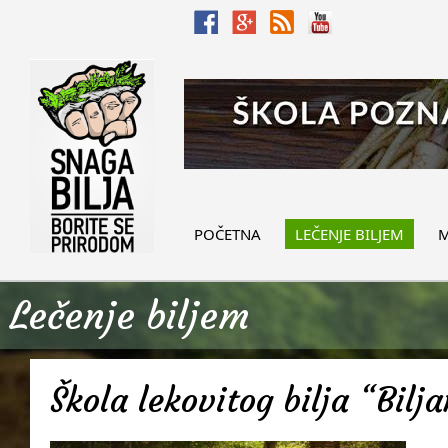
POČETNA
LEČENJE BILJEM
M
Lečenje biljem
Škola lekovitog bilja “Bilj