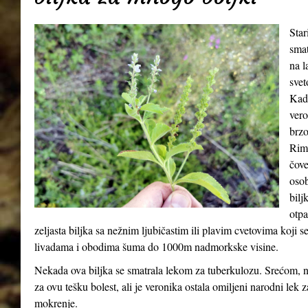
Star
smat
na l
svet
Kada
vero
brzo
Riml
čove
osob
bilj
otpa
zeljasta biljka sa nežnim ljubičastim ili plavim cvetovima koji 
livadama i obodima šuma do 1000m nadmorkske visine.
Nekada ova biljka se smatrala lekom za tuberkulozu. Srećom, n
za ovu tešku bolest, ali je veronika ostala omiljeni narodni lek 
mokrenje.