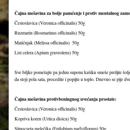
Čajna mešavina za bolje pamćenje i protiv mentalnog zam
Čestoslavica (Veronica officinalis) 50g
Ruzmarin (Rosmarinus officinalis) 50g
Matičnjak (Melissa officinalis) 50g
List celera (Apium graveolens) 50g
Sve biljke pomešajte pa jednu supenu kašiku smeše prelijte šolj
da stoji pola sata, procedite i popijte u toplo. Dnevno se pije dve 
Čajna mešavina protivbeningnog uvećanja prostate:
Čestoslavica (Veronica officinalis) 50g
Kopriva koren (Urtica dioica) 50g
Sitnocveta melečika (Epilobium parfviflorum) 50g