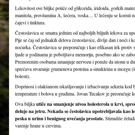
Lekovitost ove biljke potiče od glikozida, iridoida, gorkih mater
manitola, provitamina A, šećera, voska… U lečenju se koristi n
čajevi i tinktura.
Čestoslavica se smatra jednim od najboljih biljnih lekova za up
Pije se čaj od jednakih delova čestoslavice, divlje dan i noći i 
noćurka. Čestoslavica se preporučuje i kao efikasan lek protiv st
ljude u godinama je poboljšava memoriju, posebno ako se zabor
Premorenim osobama umanjuje nervozu i pomže da utonu u dubo
sprečava stvaranje grumenova proteina a-sinukleina u mozgu (
bolesti).
Doprinosi i olakšanom iskašljavanju i izbacivanju sekreta kod b
temperature i bolova u grudima. Jovan Tucakov je preoručuje ko
utiče na smanjenje nivoa holesterola u krvi, spr
Ova biljka
deluje na jetru. Nekada se čestolavica upotrebljavala kao le
peska u urinu i benignog uvećanja prostate.
Stimuliše želud
varenje hrane u crevima.