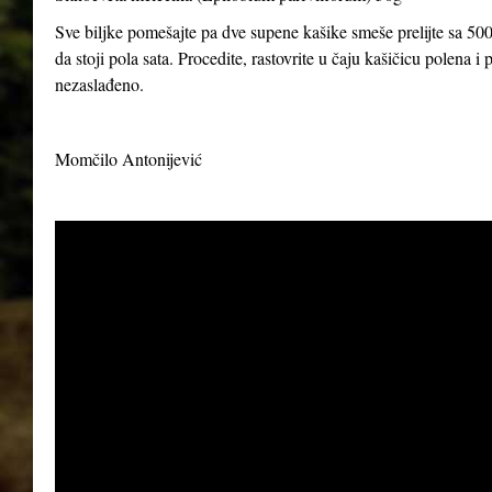
Sve biljke pomešajte pa dve supene kašike smeše prelijte sa 500
da stoji pola sata. Procedite, rastovrite u čaju kašičicu polena 
nezaslađeno.
Momčilo Antonijević