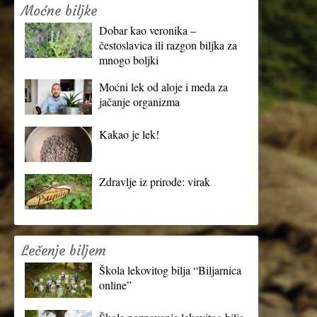
Moćne biljke
Dobar kao veronika –
čestoslavica ili razgon biljka za
mnogo boljki
Moćni lek od aloje i meda za
jačanje organizma
Kakao je lek!
Zdravlje iz prirode: virak
Lečenje biljem
Škola lekovitog bilja “Biljarnica
online”