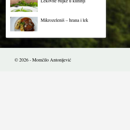
Lekovite biljke u kuhinji
Mikrozeleniš – hrana i lek
© 2026 - Momčilo Antonijević