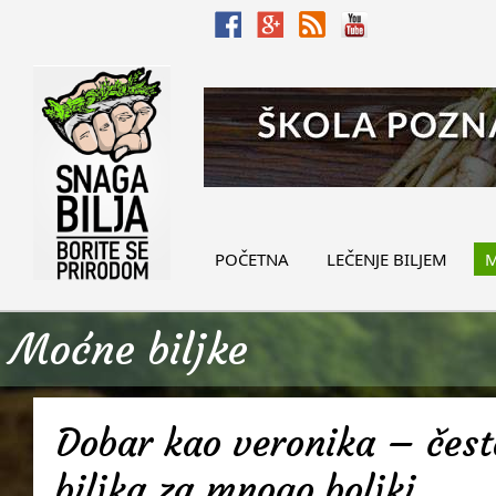
POČETNA
LEČENJE BILJEM
M
Moćne biljke
Dobar kao veronika – često
biljka za mnogo boljki