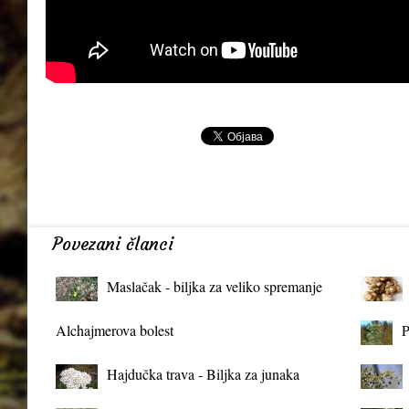
Povezani članci
Maslačak - biljka za veliko spremanje
organizma
Alchajmerova bolest
P
Hajdučka trava - Biljka za junaka