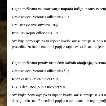
Čajna mešavina za umirivanje napada kašlja, protiv zacenj
Čestoslavica (Veronica officinalis) 30g
Crni slez (Malva silvestris) 30g
Izop (Hyssopus officinalis) 30g
Sve bilje pomešajte pa tri supene kašike smeše prelijte sa pola li
procedite, zasladite medom i popijte toplo svaka 2 sata po jedn
Čajna mešavina protiv hroničnih kožnih oboljenja, ekcema 
Čestoslavica (Veronica officinalis) 50g
Kopriva list (Urtica dioica) 50g
Divlja dan i noć (Viola tricolor) 50g
Sve biljke pomešajte pa tri supene kašike smeše prelijte sa 750m
da stoji pola sata. Procedite i popijte u toku dana u manjim gut