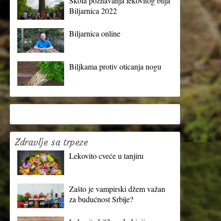
Škola poznavanja lekovitog bilja
Biljarnica 2022
Biljarnica online
Biljkama protiv oticanja nogu
Zdravlje sa trpeze
Lekovito cveće u tanjiru
Zašto je vampirski džem važan
za budućnost Srbije?