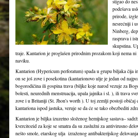
stigao do ne
podešava usl
prirode, izgle
nesrećniji i 
Ninberg, depr
rasprava i ist
skupstina. Up
traje. Kantarion je proglašen prirodnim prozakom koji nema ni p
naviku.
Kantarion (Hypericum perforatum) spada u grupu biljaka čija i
on se još zove i posekotina (kantarionovo ulje je jedan od najpo
bogorodičina ili gospina trava (biljke koje narod vezuje za Bo
bolesti, neurednih menstruacija, upala jajnika i sl. ), ili trava s
zove i u Britaniji (St. Jhon’s worth ). U toj zemlji postoji običa
kantariona ispod jastuka, veruje se da će se tako obezbediti zdra
Kantarion je biljka izuzetno složenog hemijskog sastava– sadrži
kvercitozid za koje se smatra da su zaslužni za antivirusno delo
nešto smole, etarskog ulja izraženog antibakterijskog delovanja