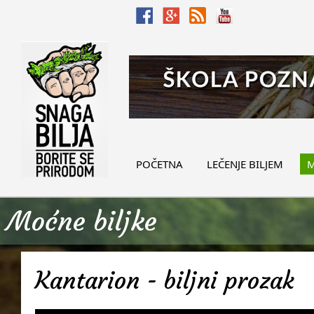
POČETNA
LEČENJE BILJEM
M
Moćne biljke
Kantarion - biljni prozak