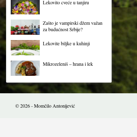
Lekovito cveće u tanjiru
Zašto je vampirski džem važan
za budućnost Srbije?
Lekovite biljke u kuhinji
Mikrozeleniš – hrana i lek
© 2026 - Momčilo Antonijević