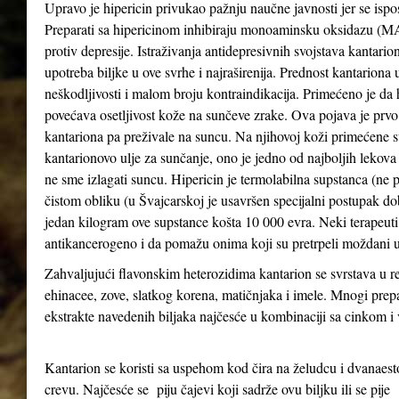
Upravo je hipericin privukao pažnju naučne javnosti jer se ispo
Preparati sa hipericinom inhibiraju monoaminsku oksidazu (MAO 
protiv depresije. Istraživanja antidepresivnih svojstava kantari
upotreba biljke u ove svrhe i najraširenija. Prednost kantariona 
neškodljivosti i malom broju kontraindikacija. Primećeno je da
povećava osetljivost kože na sunčeve zrake. Ova pojava je prv
kantariona pa preživale na suncu. Na njihovoj koži primećene su
kantarionovo ulje za sunčanje, ono je jedno od najboljih lekova
ne sme izlagati suncu. Hipericin je termolabilna supstanca (ne 
čistom obliku (u Švajcarskoj je usavršen specijalni postupak d
jedan kilogram ove supstance košta 10 000 evra. Neki terapeuti 
antikancerogeno i da pomažu onima koji su pretrpeli moždani u
Zahvaljujući flavonskim heterozidima kantarion se svrstava u re
ehinacee, zove, slatkog korena, matičnjaka i imele. Mnogi prepa
ekstrakte navedenih biljaka najčesće u kombinaciji sa cinkom 
Kantarion se koristi sa uspehom kod čira na želudcu i dvanae
crevu. Najčesće se piju čajevi koji sadrže ovu biljku ili se pije