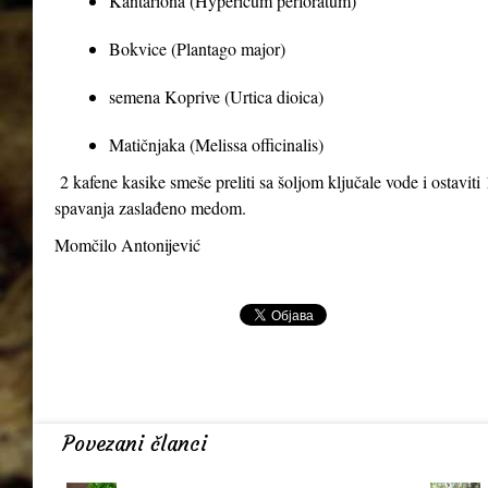
Kantariona (Hypericum perforatum)
Bokvice (Plantago major)
semena Koprive (Urtica dioica)
Matičnjaka (Melissa officinalis)
2 kafene kasike smeše preliti sa šoljom ključale vode i ostaviti 1
spavanja zaslađeno medom.
Momčilo Antonijević
Povezani članci