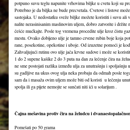
potpuno suvu teglu napunite vrhovima biljke u cvetu koji su pr
Potrebno je da biljka ne bude precvetala. Cvetove i listove možet
sastojaka. U nedostatku sveže biljke možete koristiti i suvu ali
nalite nerasinisanim maslinovim uljem, dobro zatvorite i držit
češće mućkajte. Posle tog vremena procedite ulje kroz čistu gaz
mestu. Ovako dobijeno ulje je tamno crvene rubin boje koja poti
rane, posekotine, opekotine i uboje. Od izuzetne pomoći je kod
Zahvaljujući rutinu ovo ulje jača krvne sudove i može se koristi
1 do 2 supene kašike 2 do 3 puta na dan za lečenje čira na želud
ne sme postojati razlika između ulja za unutrašnju i spoljašnju
su gadljive na ukus ovog ulja neka probaju da odmah posle to
sam da i masaža ovim uljem može biti od koristi u lečenju unutra
spolja ili ga pijete nemojte se sunčati niti ići u solarijum .
Čajna mešavina protiv čira na želudcu i dvanaestopalačno
Pomešati po 50 grama