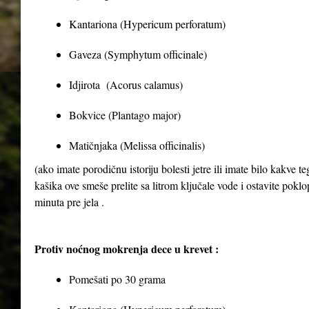
Kantariona (Hypericum perforatum)
Gaveza (Symphytum officinale)
Idjirota (Acorus calamus)
Bokvice (Plantago major)
Matičnjaka (Melissa officinalis)
(ako imate porodičnu istoriju bolesti jetre ili imate bilo kakve 
kašika ove smeše prelite sa litrom ključale vode i ostavite poklop
minuta pre jela .
Protiv noćnog mokrenja dece u krevet :
Pomešati po 30 grama