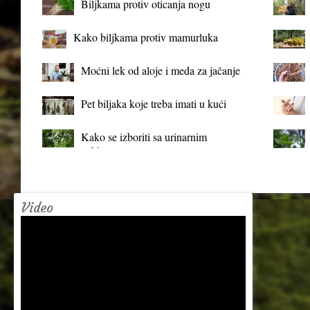
Biljkama protiv oticanja nogu
Kako biljkama protiv mamurluka
Moćni lek od aloje i meda za jačanje
organizma
Pet biljaka koje treba imati u kući
Kako se izboriti sa urinarnim
infekcijama?
Video