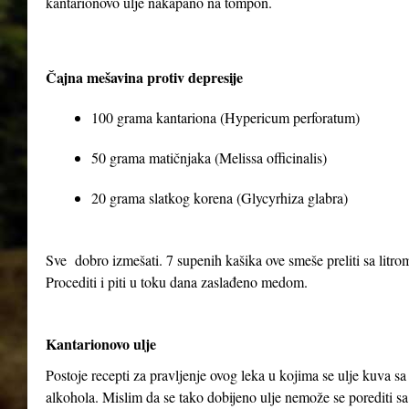
kantarionovo ulje nakapano na tompon.
Čajna mešavina protiv depresije
100 grama kantariona (Hypericum perforatum)
50 grama matičnjaka (Melissa officinalis)
20 grama slatkog korena (Glycyrhiza glabra)
Sve dobro izmešati. 7 supenih kašika ove smeše preliti sa litrom 
Procediti i piti u toku dana zaslađeno medom.
Kantarionovo ulje
Postoje recepti za pravljenje ovog leka u kojima se ulje kuva 
alkohola. Mislim da se tako dobijeno ulje nemože se porediti sa 