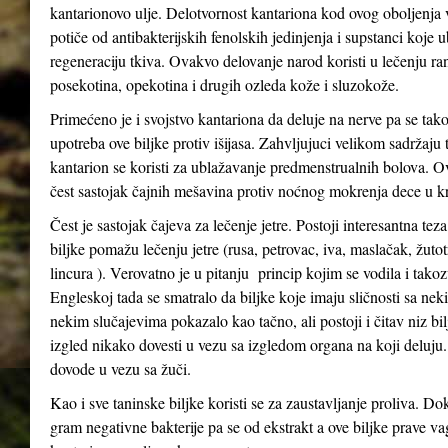
kantarionovo ulje. Delotvornost kantariona kod ovog oboljenja
potiče od antibakterijskih fenolskih jedinjenja i supstanci koje 
regeneraciju tkiva. Ovakvo delovanje narod koristi u lečenju ra
posekotina, opekotina i drugih ozleda kože i sluzokože.
Primećeno je i svojstvo kantariona da deluje na nerve pa se tak
upotreba ove biljke protiv išijasa. Zahvljujuci velikom sadržaju 
kantarion se koristi za ublažavanje predmenstrualnih bolova. Ov
čest sastojak čajnih mešavina protiv noćnog mokrenja dece u kr
Čest je sastojak čajeva za lečenje jetre. Postoji interesantna tez
biljke pomažu lečenju jetre (rusa, petrovac, iva, maslačak, žutot
lincura ). Verovatno je u pitanju princip kojim se vodila i tak
Engleskoj tada se smatralo da biljke koje imaju sličnosti sa n
nekim slučajevima pokazalo kao tačno, ali postoji i čitav niz bil
izgled nikako dovesti u vezu sa izgledom organa na koji deluju
dovode u vezu sa žuči.
Kao i sve taninske biljke koristi se za zaustavljanje proliva. Do
gram negativne bakterije pa se od ekstrakt a ove biljke prave va