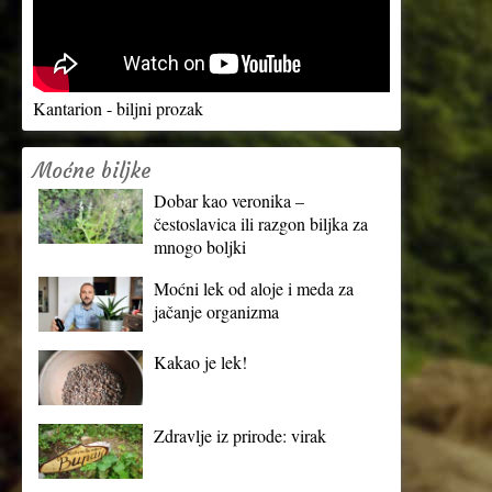
Kantarion - biljni prozak
Moćne biljke
Dobar kao veronika –
čestoslavica ili razgon biljka za
mnogo boljki
Moćni lek od aloje i meda za
jačanje organizma
Kakao je lek!
Zdravlje iz prirode: virak