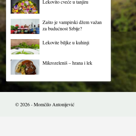
Lekovito cveće u tanjiru
Zašto je vampirski džem važan
za budućnost Srbije?
Lekovite biljke u kuhinji
Mikrozeleniš – hrana i lek
© 2026 - Momčilo Antonijević