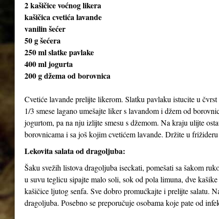
2 kašičice voćnog likera
kašičica cvetića lavande
vanilin šećer
50 g šećera
250 ml slatke pavlake
400 ml jogurta
200 g džema od borovnica
Cvetiće lavande prelijte likerom. Slatku pavlaku istucite u čvrst 
1/3 smese lagano umešajte liker s lavandom i džem od borovnica
jogurtom, pa na nju izlijte smesu s džemom. Na kraju ulijte ost
borovnicama i sa još kojim cvetićem lavande. Držite u frižideru
Lekovita salata od dragoljuba:
Šaku svežih listova dragoljuba iseckati, pomešati sa šakom rukol
u suvu teglicu sipajte malo soli, sok od pola limuna, dve kašik
kašičice ljutog senfa. Sve dobro promućkajte i prelijte salatu. 
dragoljuba. Posebno se preporučuje osobama koje pate od infekc