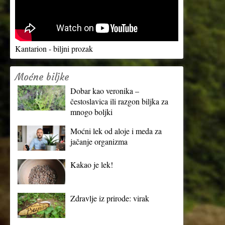
Kantarion - biljni prozak
Moćne biljke
Dobar kao veronika –
čestoslavica ili razgon biljka za
mnogo boljki
Moćni lek od aloje i meda za
jačanje organizma
Kakao je lek!
Zdravlje iz prirode: virak