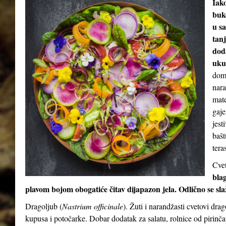
Iak
buke
u sa
tan
dod
uku
doma
nara
mate
gaje
jest
bašt
teras
Cvet
blag
plavom bojom obogatiće čitav dijapazon jela. Odlično se sl
Dragoljub (
Nastrium officinale
). Žuti i narandžasti cvetovi dra
kupusa i potočarke. Dobar dodatak za salatu, rolnice od pirinča