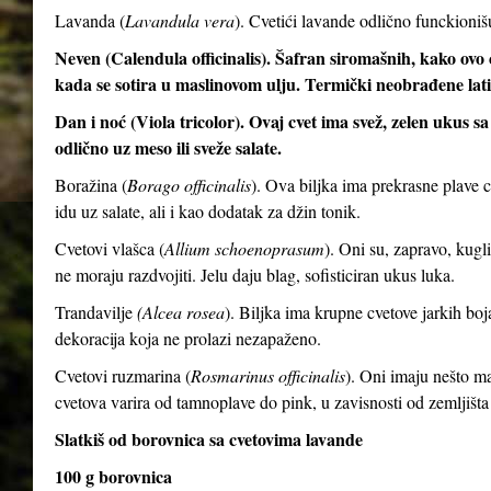
Lavanda (
Lavandula vera
). Cvetići lavande odlično funckioni
Neven (Calendula officinalis). Šafran siromašnih, kako ovo c
kada se sotira u maslinovom ulju. Termički neobrađene latic
Dan i noć (Viola tricolor). Ovaj cvet ima svež, zelen ukus 
odlično uz meso ili sveže salate.
Boražina (
Borago officinalis
). Ova biljka ima prekrasne plave 
idu uz salate, ali i kao dodatak za džin tonik.
Cvetovi vlašca (
Allium schoenoprasum
). Oni su, zapravo, kugli
ne moraju razdvojiti. Jelu daju blag, sofisticiran ukus luka.
Trandavilje
(Alcea rosea
). Biljka ima krupne cvetove jarkih boj
dekoracija koja ne prolazi nezapaženo.
Cvetovi ruzmarina (
Rosmarinus officinalis
). Oni imaju nešto man
cvetova varira od tamnoplave do pink, u zavisnosti od zemljišta
Slatkiš od borovnica sa cvetovima lavande
100 g borovnica