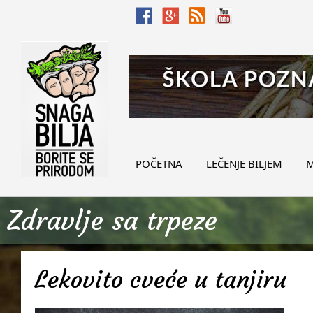
POČETNA
LEČENJE BILJEM
M
Zdravlje sa trpeze
Lekovito cveće u tanjiru