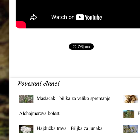
Povezani članci
Maslačak - biljka za veliko spremanje
organizma
Alchajmerova bolest
P
Hajdučka trava - Biljka za junaka