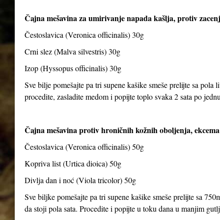
Čajna mešavina za umirivanje napada kašlja, protiv zacenj
Čestoslavica (Veronica officinalis) 30g
Crni slez (Malva silvestris) 30g
Izop (Hyssopus officinalis) 30g
Sve bilje pomešajte pa tri supene kašike smeše prelijte sa pola li
procedite, zasladite medom i popijte toplo svaka 2 sata po jedn
Čajna mešavina protiv hroničnih kožnih oboljenja, ekcema 
Čestoslavica (Veronica officinalis) 50g
Kopriva list (Urtica dioica) 50g
Divlja dan i noć (Viola tricolor) 50g
Sve biljke pomešajte pa tri supene kašike smeše prelijte sa 750m
da stoji pola sata. Procedite i popijte u toku dana u manjim gut