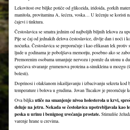
Lekovitost ove biljke potiče od glikozida, iridoida, gorkih mater
manitola, provitamina A, šećera, voska… U lečenju se koristi n
čajevi i tinktura.
Čestoslavica se smatra jednim od najboljih biljnih lekova za up
Pije se čaj od jednakih delova čestoslavice, divlje dan i noći i 
noćurka. Čestoslavica se preporučuje i kao efikasan lek protiv st
ljude u godinama je poboljšava memoriju, posebno ako se zabor
Premorenim osobama umanjuje nervozu i pomže da utonu u dubo
sprečava stvaranje grumenova proteina a-sinukleina u mozgu (
bolesti).
Doprinosi i olakšanom iskašljavanju i izbacivanju sekreta kod b
temperature i bolova u grudima. Jovan Tucakov je preoručuje ko
utiče na smanjenje nivoa holesterola u krvi, spr
Ova biljka
deluje na jetru. Nekada se čestolavica upotrebljavala kao le
peska u urinu i benignog uvećanja prostate.
Stimuliše želud
varenje hrane u crevima.