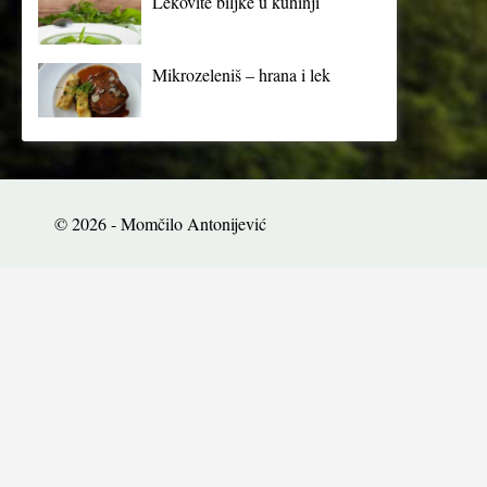
Lekovite biljke u kuhinji
Mikrozeleniš – hrana i lek
© 2026 - Momčilo Antonijević