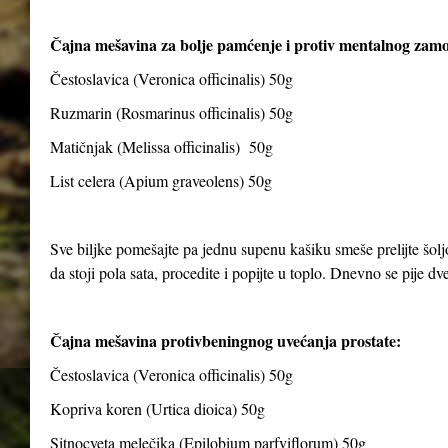
Čajna mešavina za bolje pamćenje i protiv mentalnog zam
Čestoslavica (Veronica officinalis) 50g
Ruzmarin (Rosmarinus officinalis) 50g
Matičnjak (Melissa officinalis) 50g
List celera (Apium graveolens) 50g
Sve biljke pomešajte pa jednu supenu kašiku smeše prelijte šolj
da stoji pola sata, procedite i popijte u toplo. Dnevno se pije dve 
Čajna mešavina protivbeningnog uvećanja prostate:
Čestoslavica (Veronica officinalis) 50g
Kopriva koren (Urtica dioica) 50g
Sitnocveta melečika (Epilobium parfviflorum) 50g