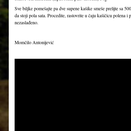
Sve biljke pomešajte pa dve supene kašike smeše prelijte sa 500
da stoji pola sata. Procedite, rastovrite u čaju kašičicu polena 
nezaslađeno.
Momčilo Antonijević