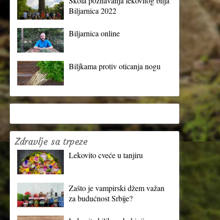
Škola poznavanja lekovitog bilja
Biljarnica 2022
Biljarnica online
Biljkama protiv oticanja nogu
Zdravlje sa trpeze
Lekovito cveće u tanjiru
Zašto je vampirski džem važan
za budućnost Srbije?