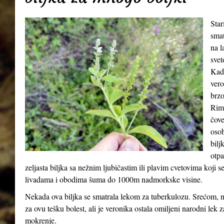
Star
smat
na l
svet
Kada
vero
brzo
Riml
čove
osob
bilj
otpa
zeljasta biljka sa nežnim ljubičastim ili plavim cvetovima koji 
livadama i obodima šuma do 1000m nadmorkske visine.
Nekada ova biljka se smatrala lekom za tuberkulozu. Srećom, n
za ovu tešku bolest, ali je veronika ostala omiljeni narodni lek 
mokrenje.