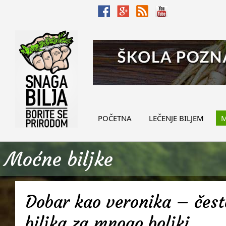
POČETNA
LEČENJE BILJEM
M
Moćne biljke
Dobar kao veronika – često
biljka za mnogo boljki