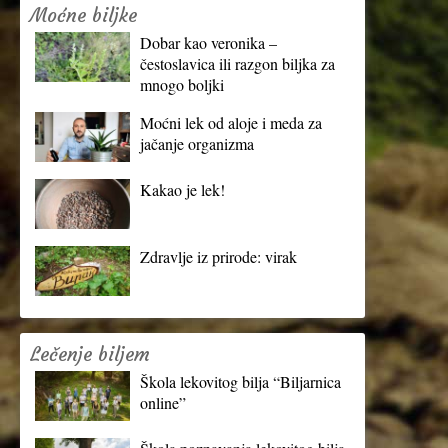
Moćne biljke
Dobar kao veronika –
čestoslavica ili razgon biljka za
mnogo boljki
Moćni lek od aloje i meda za
jačanje organizma
Kakao je lek!
Zdravlje iz prirode: virak
Lečenje biljem
Škola lekovitog bilja “Biljarnica
online”