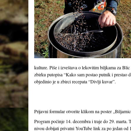
kulture. Piše i izveštava o lekovitim biljkama za Bli
zbirku putopisa “Kako sam postao putnik i prestao d
objedinio je u zbirci recepata “Divlji kuvar”.
Prijavni formular otvorite klikom na poster „Biljarni
Program počinje 14. decembra i traje do 29. marta. 
nivou dobijati privatni YouTube link za po jedan od 