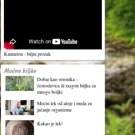
Kantarion - biljni prozak
Moćne biljke
Dobar kao veronika –
čestoslavica ili razgon biljka za
mnogo boljki
Moćni lek od aloje i meda za
jačanje organizma
Kakao je lek!