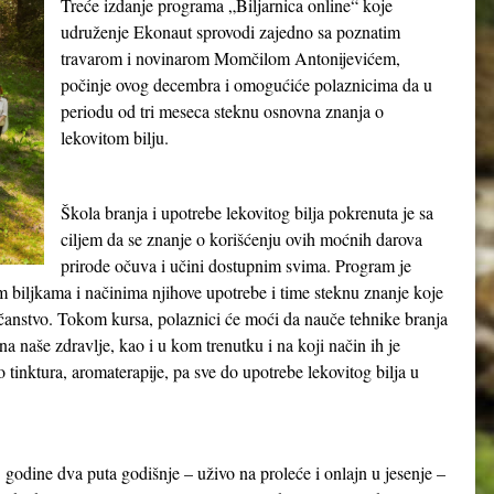
Treće izdanje programa „Biljarnica online“ koje
udruženje Ekonaut sprovodi zajedno sa poznatim
travarom i novinarom Momčilom Antonijevićem,
počinje ovog decembra i omogućiće polaznicima da u
periodu od tri meseca steknu osnovna znanja o
lekovitom bilju.
Škola branja i upotrebe lekovitog bilja pokrenuta je sa
ciljem da se znanje o korišćenju ovih moćnih darova
prirode očuva i učini dostupnim svima. Program je
m biljkama i načinima njihove upotrebe i time steknu znanje koje
čanstvo. Tokom kursa, polaznici će moći da nauče tehnike branja
a naše zdravlje, kao i u kom trenutku i na koji način ih je
ko tinktura, aromaterapije, pa sve do upotrebe lekovitog bilja u
 godine dva puta godišnje – uživo na proleće i onlajn u jesenje –