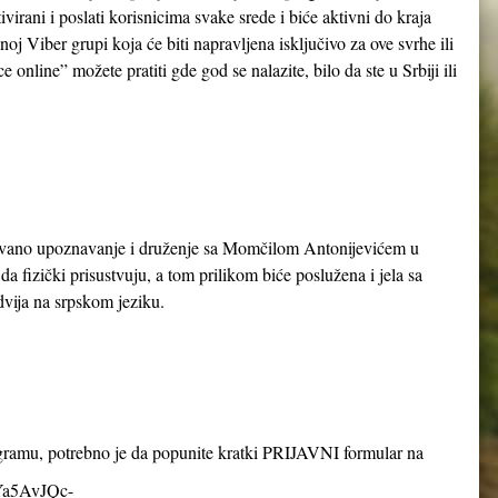
ivirani i poslati korisnicima svake srede i biće aktivni do kraja
oj Viber grupi koja će biti napravljena isključivo za ove svrhe ili
online” možete pratiti gde god se nalazite, bilo da ste u Srbiji ili
zovano upoznavanje i druženje sa Momčilom Antonijevićem u
a fizički prisustvuju, a tom prilikom biće poslužena i jela sa
odvija na srpskom jeziku.
ogramu, potrebno je da popunite kratki PRIJAVNI formular na
8Ya5AvJQc-