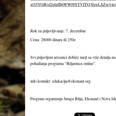
xO5YOByd2t4pfIbtWWl9NTVITQ3IswLSZw/vie
Rok za prijavljivanje: 7. decembar
Cena: 28000 dinara ili 250e
Svi prijavljeni učesnici dobiće mejl sa više detalja n
pohađanja programa “Biljarnica online”.
info kontakt:
edukacija@ekonaut.org
Program organizuju Snaga Bilja, Ekonaut i Nova Isk