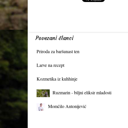
Povezani članci
Priroda za baršunast ten
Larve na recept
Kozmetika iz kuhhinje
Ruzmarin - biljni eliksir mladosti
Momčilo Antonijević