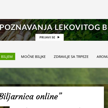
 BILJEM
MOĆNE BILJKE
ZDRAVLJE SA TRPEZE
AROMA
Biljarnica online”