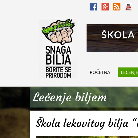
POČETNA
LEČENJE
Lečenje biljem
Škola lekovitog bilja “