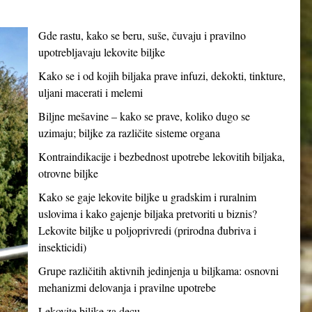
Gde rastu, kako se beru, suše, čuvaju i pravilno
upotrebljavaju lekovite biljke
Kako se i od kojih biljaka prave infuzi, dekokti, tinkture,
uljani macerati i melemi
Biljne mešavine – kako se prave, koliko dugo se
uzimaju; biljke za različite sisteme organa
Kontraindikacije i bezbednost upotrebe lekovitih biljaka,
otrovne biljke
Kako se gaje lekovite biljke u gradskim i ruralnim
uslovima i kako gajenje biljaka pretvoriti u biznis?
Lekovite biljke u poljoprivredi (prirodna đubriva i
insekticidi)
Grupe različitih aktivnih jedinjenja u biljkama: osnovni
mehanizmi delovanja i pravilne upotrebe
Lekovite biljke za decu