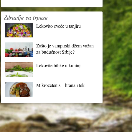
Zdravlje sa trpeze
Lekovito cveće u tanjiru
Zašto je vampirski džem važan
za budućnost Srbije?
Lekovite biljke u kuhinji
Mikrozeleniš – hrana i lek