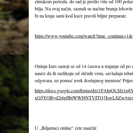
zimskom periodu, do sad je prošlo više od 100 polazn
bilja. Na ovaj način, saznali su načine branja lekov
bi na kraju sami kod kuće pravili biljne preparate.
https://www.youtube.com/watch?time_continue=1
Onlajn kurs sastoji se od 14 časova u trajanju od po
nauče da ih razlikuju od sličnih vrsta, savladaju tehn
odgovara, uz pomoć uvek dostupnog mentora! Prijavl
https://docs.google.com/forms/d/e/1FAIpQLSfz1p
xO5YOByd2t4pfIbtWWl9NTVITQ3IswLSZw/vie
U „Biljarnici online“ ćete naučiti: