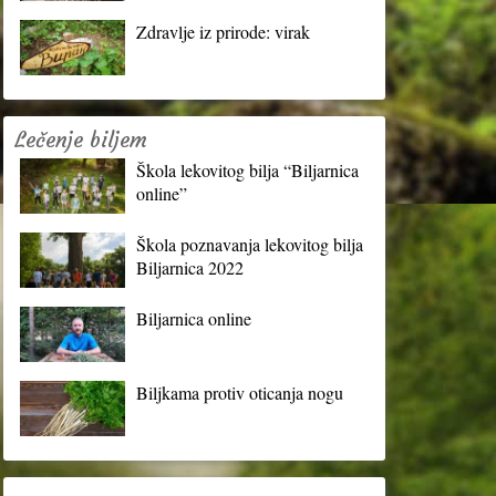
Zdravlje iz prirode: virak
Lečenje biljem
Škola lekovitog bilja “Biljarnica
online”
Škola poznavanja lekovitog bilja
Biljarnica 2022
Biljarnica online
Biljkama protiv oticanja nogu