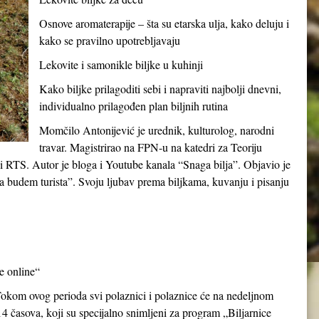
Osnove aromaterapije – šta su etarska ulja, kako deluju i
kako se pravilno upotrebljavaju
Lekovite i samonikle biljke u kuhinji
Kako biljke prilagoditi sebi i napraviti najbolji dnevni,
individualno prilagođen plan biljnih rutina
Momčilo Antonijević je urednik, kulturolog, narodni
travar. Magistrirao na FPN-u na katedri za Teoriju
c i RTS. Autor je bloga i Youtube kanala “Snaga bilja”. Objavio je
a budem turista”. Svoju ljubav prema biljkama, kuvanju i pisanju
ce online“
Tokom ovog perioda svi polaznici i polaznice će na nedeljnom
14 časova, koji su specijalno snimljeni za program „Biljarnice