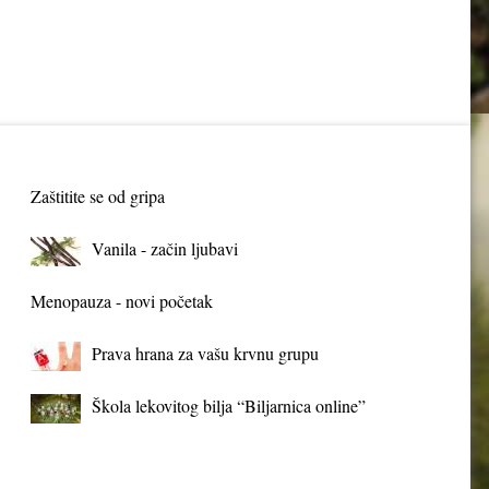
Zaštitite se od gripa
Vanila - začin ljubavi
Menopauza - novi početak
Prava hrana za vašu krvnu grupu
Škola lekovitog bilja “Biljarnica online”