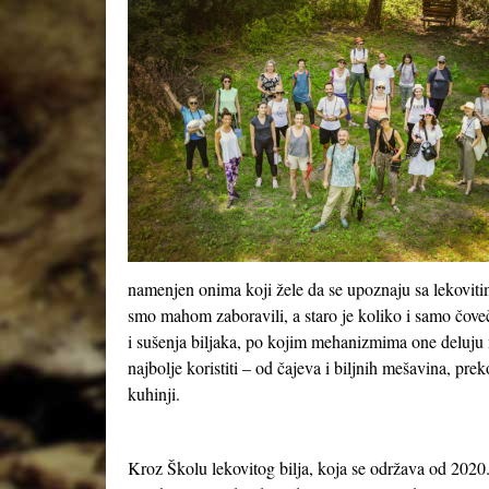
namenjen onima koji žele da se upoznaju sa lekoviti
smo mahom zaboravili, a staro je koliko i samo čove
i sušenja biljaka, po kojim mehanizmima one deluju n
najbolje koristiti – od čajeva i biljnih mešavina, pre
kuhinji.
Kroz Školu lekovitog bilja, koja se održava od 2020.