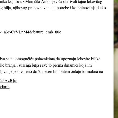
ika koji su uz Momčila Antonijevića otkrivali tajne lekovitog
itog bilja, njihovog prepoznavanja, upotrebe i kombinovanja, kako
&v=a3c-CeVLnM4&feature=emb_title
 dva sata i omogućiće polaznicima da upoznaju lekovite biljke,
ike branja i sušenja bilja i sve to prema dinamici koja im
jivanje je otvoreno do 7. decembra putem onlajn formulara na
8Ya5AvJQc-
wform