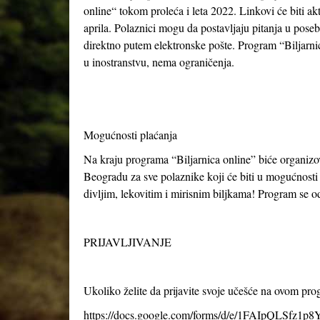
online“ tokom proleća i leta 2022. Linkovi će biti akt
aprila. Polaznici mogu da postavljaju pitanja u posebn
direktno putem elektronske pošte. Program “Biljarnice 
u inostranstvu, nema ograničenja.
Mogućnosti plaćanja
Na kraju programa “Biljarnica online” biće organi
Beogradu za sve polaznike koji će biti u mogućnosti d
divljim, lekovitim i mirisnim biljkama! Program se 
PRIJAVLJIVANJE
Ukoliko želite da prijavite svoje učešće na ovom pr
https://docs.google.com/forms/d/e/1FAIpQLSfz1p