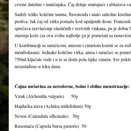
crvene dateline i matičnjaka. Čaj deluje smirujuće i ublažava v
Sadrži velike količine tanina, flavonoida i malo salicilne kiseli
proliva. Jak čaj od virka pomaže kod upaljenih desni. Francusko
sprečava razvlačenje elastičnih i vezivnih vlakana, pa je dobar bil
starenja kože (za ovu svrhu najbolje ga je pomešati sa rastavićem
U kombinaciji sa suručicom, anisom i cimetom koristi se za red
metabolizam). Jednake količine virka, anisa i suručice se pomeša
750ml ključale vode i u to se doda pola šipke cimeta. Sve poklopiti
nezaslađeno u toku dana.
Čajna mešavina za neredovne, bolne i obilne menstruacije:
Virak (
Alchenilla vulgaris
) 50g
Hajdučka trava (
Achilea millefolium
) 50g
Neven (
Calendula officinalis
) 50g
Rusomača (
Capsela bursa pastoris
) 50