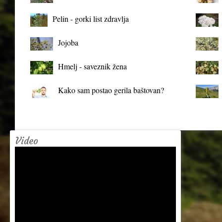
organizma
Pelin - gorki list zdravlja
Jojoba
Hmelj - saveznik žena
Kako sam postao gerila baštovan?
Video