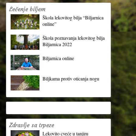
Lečenje biljem
Škola lekovitog bilja “Biljarnica
online”
Škola poznavanja lekovitog bilja
Biljarnica 2022
Biljarnica online
Biljkama protiv oticanja nogu
Zdravlje sa trpeze
Lekovito cveće u tanjiru