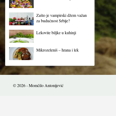
Zašto je vampirski džem važan
za budućnost Srbije?
Lekovite biljke u kuhinji
Mikrozeleniš – hrana i lek
© 2026 - Momčilo Antonijević