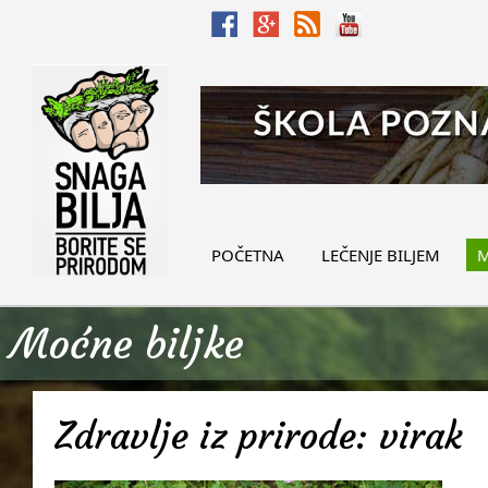
POČETNA
LEČENJE BILJEM
M
Moćne biljke
Zdravlje iz prirode: virak