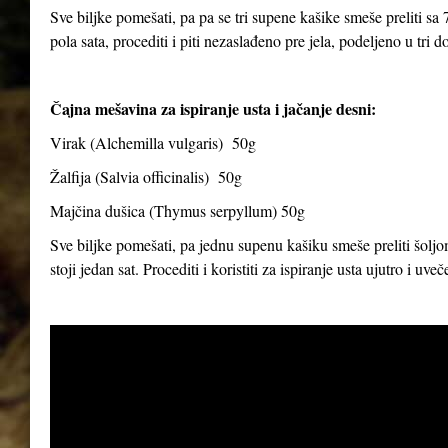
Sve biljke pomešati, pa pa se tri supene kašike smeše preliti sa 7
pola sata, procediti i piti nezaslađeno pre jela, podeljeno u tri d
Čajna mešavina za ispiranje usta i jačanje desni:
Virak (
Alchemilla vulgaris
) 50g
Žalfija (
Salvia officinalis
) 50g
Majčina dušica (
Thymus serpyllum
) 50g
Sve biljke pomešati, pa jednu supenu kašiku smeše preliti šoljom
stoji jedan sat. Procediti i koristiti za ispiranje usta ujutro i uve