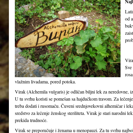
Najb
Lati
od a
buk
zais
prob
Vira
Sve 
rosa
vlažnim livadama, pored potoka.
Virak (
Alchemila vulgaris
) je odličan biljni lek za neredovne, 
U tu svrhu koristi se pomešan sa hajdučkom travom. Za lečenje o
treba dodati i rusomaču. Čuveni srednjovekovni alhemičar i lek
sredstvo za lečenje ženskog steriliteta. Virak je stari narodni le
prekida trudnoće.
Virak se preporučuje i ženama u menopauzi. Za tu svrhu najbolj