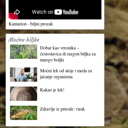
Kantarion - biljni prozak
Moćne biljke
Dobar kao veronika –
čestoslavica ili razgon biljka za
mnogo boljki
Moćni lek od aloje i meda za
jačanje organizma
Kakao je lek!
Zdravlje iz prirode: virak