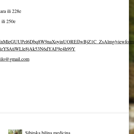
ara ili 228e
 ili 250e
fpDcMnMleGUUPel6Dbq8W9naXoyinUOREfJwBjZ1C_ZsAlmg/viewform
jzYSAtiWLle8jAk53N6dYAF9e4h99Y
cilo@gmail.com
Sibirska biljna medicina