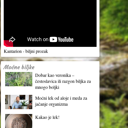
Kantarion - biljni prozak
Moćne biljke
Dobar kao veronika –
čestoslavica ili razgon biljka za
mnogo boljki
Moćni lek od aloje i meda za
jačanje organizma
Kakao je lek!