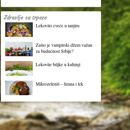
Zdravlje sa trpeze
Lekovito cveće u tanjiru
?
Zašto je vampirski džem važan
za budućnost Srbije?
Lekovite biljke u kuhinji
Mikrozeleniš – hrana i lek