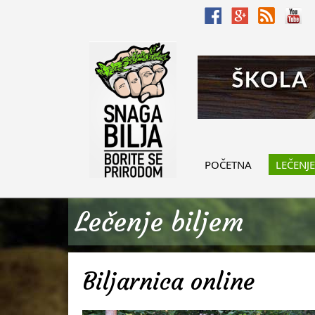
POČETNA
LEČENJE
Lečenje biljem
Biljarnica online