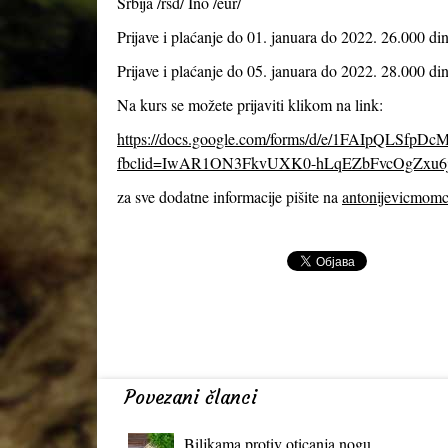
Srbija /rsd/ Ino /eur/
Prijave i plaćanje do 01. januara do 2022. 26.000 din
Prijave i plaćanje do 05. januara do 2022. 28.000 din
Na kurs se možete prijaviti klikom na link:
https://docs.google.com/forms/d/e/1FAIpQLS
fbclid=IwAR1ON3FkvUXK0-hLqEZbFvcOgZxu6
za sve dodatne informacije pišite na
antonijevicmom
Povezani članci
Biljkama protiv oticanja nogu