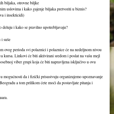
h biljaka, otrovne biljke
nim uslovima i kako gajenje biljaka pretvoriti u biznis?
a i insekticidi)
o deluju i kako se pravilno upotrebljavaju?
 i suše
om ovog perioda svi polaznici i polaznice će na nedeljnom nivou
va kursa. Linkovi će biti aktivirani sredom i poslat na vašu mejl
osebnoj viber grupi koja će biti napravljena isključivo u ovu
u u mogućnosti da i fizički prisustvuju organizujemo upoznavanje
eogradu a tom prilikom ćete moći da postavljate pitanja i
uara.