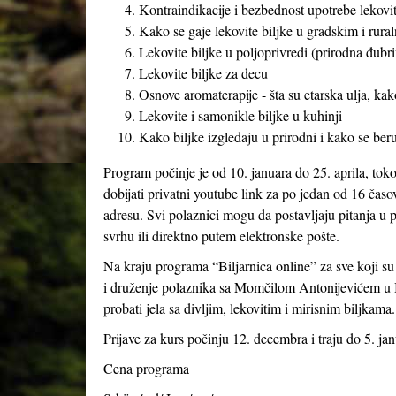
Kontraindikacije i bezbednost upotrebe lekoviti
Kako se gaje lekovite biljke u gradskim i rural
Lekovite biljke u poljoprivredi (prirodna đubriv
Lekovite biljke za decu
Osnove aromaterapije - šta su etarska ulja, kak
Lekovite i samonikle biljke u kuhinji
Kako biljke izgledaju u prirodni i kako se beru
Program počinje je od 10. januara do 25. aprila, tok
dobijati privatni youtube link za po jedan od 16 časo
adresu. Svi polaznici mogu da postavljaju pitanja u p
svrhu ili direktno putem elektronske pošte.
Na kraju programa “Biljarnica online” za sve koji s
i druženje polaznika sa Momčilom Antonijevićem u B
probati jela sa divljim, lekovitim i mirisnim biljkama.
Prijave za kurs počinju 12. decembra i traju do 5. jan
Cena programa