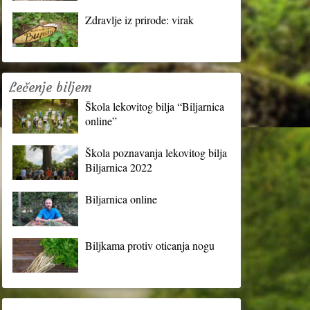
Zdravlje iz prirode: virak
Lečenje biljem
Škola lekovitog bilja “Biljarnica
online”
Škola poznavanja lekovitog bilja
Biljarnica 2022
Biljarnica online
Biljkama protiv oticanja nogu