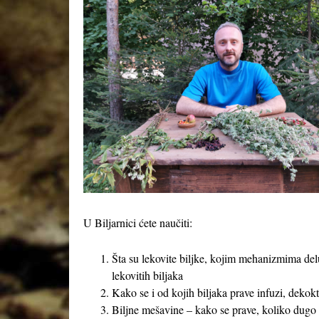
U Biljarnici ćete naučiti:
Šta su lekovite biljke, kojim mehanizmima delu
lekovitih biljaka
Kako se i od kojih biljaka prave infuzi, dekokti
Biljne mešavine – kako se prave, koliko dugo