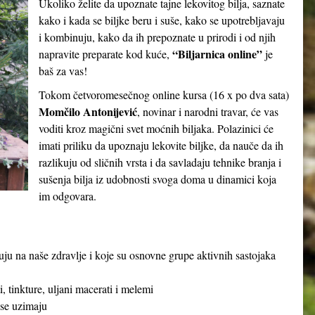
Ukoliko želite da upoznate tajne lekovitog bilja, saznate
kako i kada se biljke beru i suše, kako se upotrebljavaju
i kombinuju, kako da ih prepoznate u prirodi i od njih
“Biljarnica online”
napravite preparate kod kuće,
je
baš za vas!
Tokom četvoromesečnog online kursa (16 x po dva sata)
Momčilo Antonijević
, novinar i narodni travar, će vas
voditi kroz magični svet moćnih biljaka. Polazinici će
imati priliku da upoznaju lekovite biljke, da nauče da ih
razlikuju od sličnih vrsta i da savladaju tehnike branja i
sušenja bilja iz udobnosti svoga doma u dinamici koja
im odgovara.
ju na naše zdravlje i koje su osnovne grupe aktivnih sastojaka
, tinkture, uljani macerati i melemi
 se uzimaju