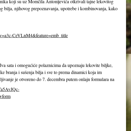
ika koji su uz Momčila Antonijevića otkrivali tajne lekovitog
itog bilja, njihovog prepoznavanja, upotrebe i kombinovanja, kako
&v=a3c-CeVLnM4&feature=emb_title
 dva sata i omogućiće polaznicima da upoznaju lekovite biljke,
ike branja i sušenja bilja i sve to prema dinamici koja im
jivanje je otvoreno do 7. decembra putem onlajn formulara na
8Ya5AvJQc-
wform