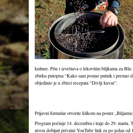
kulture. Piše i izveštava o lekovitim biljkama za Bli
zbirku putopisa “Kako sam postao putnik i prestao d
objedinio je u zbirci recepata “Divlji kuvar”.
Prijavni formular otvorite klikom na poster „Biljarni
Program počinje 14. decembra i traje do 29. marta. 
nivou dobijati privatni YouTube link za po jedan od 