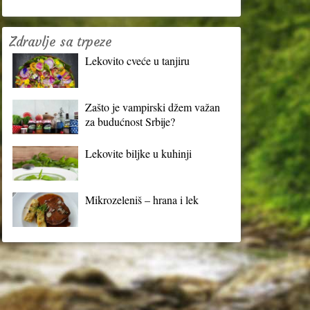
Zdravlje sa trpeze
Lekovito cveće u tanjiru
Zašto je vampirski džem važan
za budućnost Srbije?
Lekovite biljke u kuhinji
Mikrozeleniš – hrana i lek