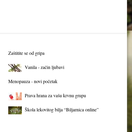
Zaštitite se od gripa
Vanila - začin ljubavi
Menopauza - novi početak
Prava hrana za vašu krvnu grupu
Škola lekovitog bilja “Biljarnica online”