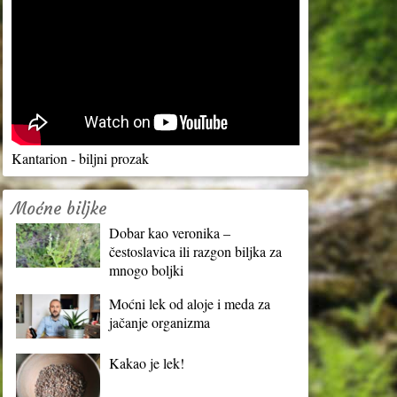
Kantarion - biljni prozak
Moćne biljke
Dobar kao veronika –
čestoslavica ili razgon biljka za
mnogo boljki
Moćni lek od aloje i meda za
jačanje organizma
Kakao je lek!