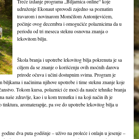
Treće izdanje programa „Biljarnica online“ koje
udruženje Ekonaut sprovodi zajedno sa poznatim
travarom i novinarom Momčilom Antonijevićem,
počinje ovog decembra i omogućiće polaznicima da u
periodu od tri meseca steknu osnovna znanja o
lekovitom bilju.
Škola branja i upotrebe lekovitog bilja pokrenuta je sa
ciljem da se znanje o korišćenju ovih moćnih darova
prirode očuva i učini dostupnim svima. Program je
m biljkama i načinima njihove upotrebe i time steknu znanje koje
čanstvo. Tokom kursa, polaznici će moći da nauče tehnike branja
a naše zdravlje, kao i u kom trenutku i na koji način ih je
ko tinktura, aromaterapije, pa sve do upotrebe lekovitog bilja u
 godine dva puta godišnje – uživo na proleće i onlajn u jesenje –