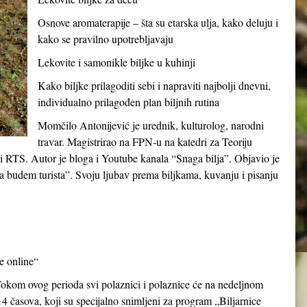
Osnove aromaterapije – šta su etarska ulja, kako deluju i
kako se pravilno upotrebljavaju
Lekovite i samonikle biljke u kuhinji
Kako biljke prilagoditi sebi i napraviti najbolji dnevni,
individualno prilagođen plan biljnih rutina
Momčilo Antonijević je urednik, kulturolog, narodni
travar. Magistrirao na FPN-u na katedri za Teoriju
c i RTS. Autor je bloga i Youtube kanala “Snaga bilja”. Objavio je
a budem turista”. Svoju ljubav prema biljkama, kuvanju i pisanju
ce online“
Tokom ovog perioda svi polaznici i polaznice će na nedeljnom
14 časova, koji su specijalno snimljeni za program „Biljarnice