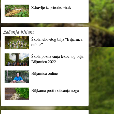
Zdravlje iz prirode: virak
Lečenje biljem
Škola lekovitog bilja “Biljarnica
online”
Škola poznavanja lekovitog bilja
Biljarnica 2022
Biljarnica online
Biljkama protiv oticanja nogu