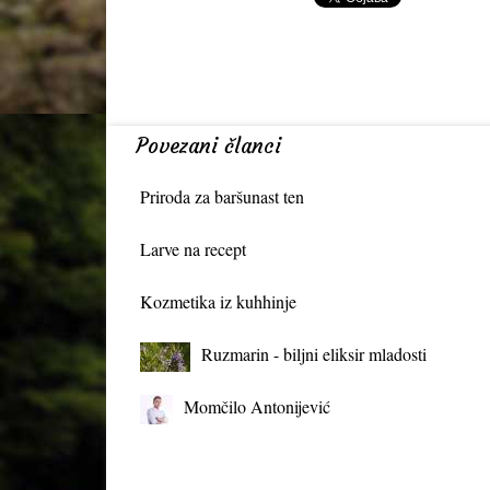
Povezani članci
Priroda za baršunast ten
Larve na recept
Kozmetika iz kuhhinje
Ruzmarin - biljni eliksir mladosti
Momčilo Antonijević