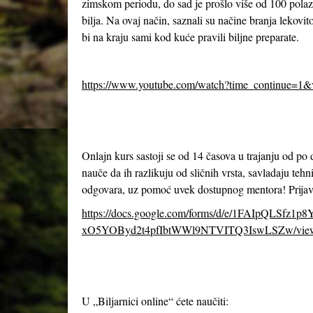
zimskom periodu, do sad je prošlo više od 100 polazn
bilja. Na ovaj način, saznali su načine branja lekov
bi na kraju sami kod kuće pravili biljne preparate.
https://www.youtube.com/watch?time_continue=1
Onlajn kurs sastoji se od 14 časova u trajanju od po
nauče da ih razlikuju od sličnih vrsta, savladaju tehn
odgovara, uz pomoć uvek dostupnog mentora! Prijavl
https://docs.google.com/forms/d/e/1FAIpQLSfz1p
xO5YOByd2t4pfIbtWWl9NTVITQ3IswLSZw/vie
U „Biljarnici online“ ćete naučiti: