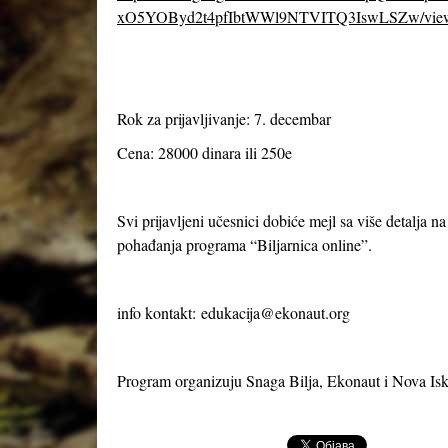
xO5YOByd2t4pfIbtWWl9NTVITQ3IswLSZw/vie
Rok za prijavljivanje: 7. decembar
Cena: 28000 dinara ili 250e
Svi prijavljeni učesnici dobiće mejl sa više detalja n
pohađanja programa “Biljarnica online”.
info kontakt:
edukacija@ekonaut.org
Program organizuju Snaga Bilja, Ekonaut i Nova Isk