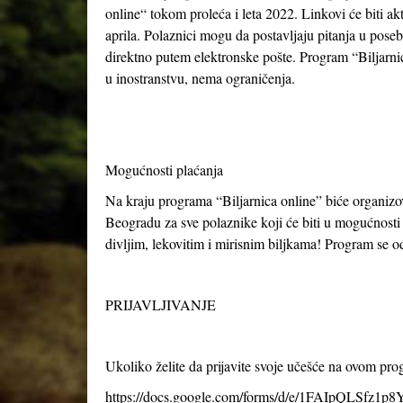
online“ tokom proleća i leta 2022. Linkovi će biti akt
aprila. Polaznici mogu da postavljaju pitanja u posebn
direktno putem elektronske pošte. Program “Biljarnice 
u inostranstvu, nema ograničenja.
Mogućnosti plaćanja
Na kraju programa “Biljarnica online” biće organi
Beogradu za sve polaznike koji će biti u mogućnosti d
divljim, lekovitim i mirisnim biljkama! Program se 
PRIJAVLJIVANJE
Ukoliko želite da prijavite svoje učešće na ovom pr
https://docs.google.com/forms/d/e/1FAIpQLSfz1p