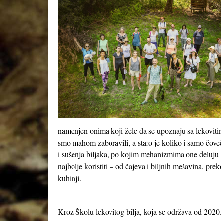
namenjen onima koji žele da se upoznaju sa lekoviti
smo mahom zaboravili, a staro je koliko i samo čove
i sušenja biljaka, po kojim mehanizmima one deluju n
najbolje koristiti – od čajeva i biljnih mešavina, pre
kuhinji.
Kroz Školu lekovitog bilja, koja se održava od 2020.