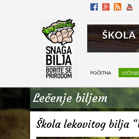
POČETNA
LEČENJE
Lečenje biljem
Škola lekovitog bilja “