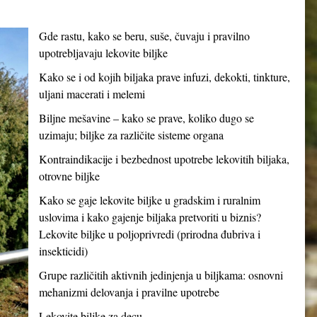
Gde rastu, kako se beru, suše, čuvaju i pravilno
upotrebljavaju lekovite biljke
Kako se i od kojih biljaka prave infuzi, dekokti, tinkture,
uljani macerati i melemi
Biljne mešavine – kako se prave, koliko dugo se
uzimaju; biljke za različite sisteme organa
Kontraindikacije i bezbednost upotrebe lekovitih biljaka,
otrovne biljke
Kako se gaje lekovite biljke u gradskim i ruralnim
uslovima i kako gajenje biljaka pretvoriti u biznis?
Lekovite biljke u poljoprivredi (prirodna đubriva i
insekticidi)
Grupe različitih aktivnih jedinjenja u biljkama: osnovni
mehanizmi delovanja i pravilne upotrebe
Lekovite biljke za decu