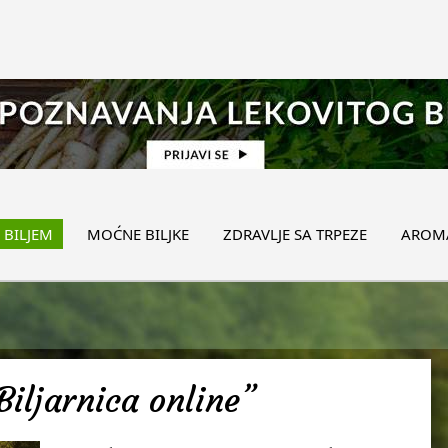
 BILJEM
MOĆNE BILJKE
ZDRAVLJE SA TRPEZE
AROMA
Biljarnica online”