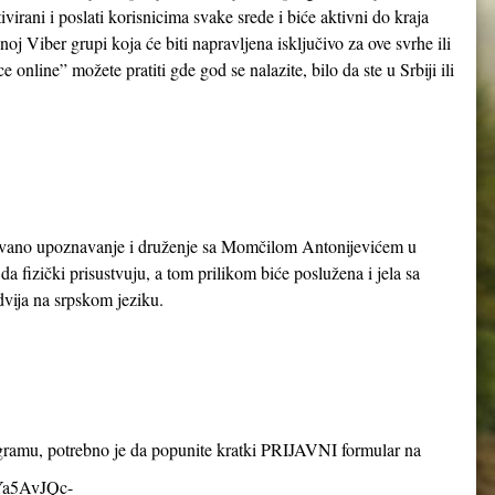
ivirani i poslati korisnicima svake srede i biće aktivni do kraja
oj Viber grupi koja će biti napravljena isključivo za ove svrhe ili
online” možete pratiti gde god se nalazite, bilo da ste u Srbiji ili
zovano upoznavanje i druženje sa Momčilom Antonijevićem u
a fizički prisustvuju, a tom prilikom biće poslužena i jela sa
odvija na srpskom jeziku.
ogramu, potrebno je da popunite kratki PRIJAVNI formular na
8Ya5AvJQc-