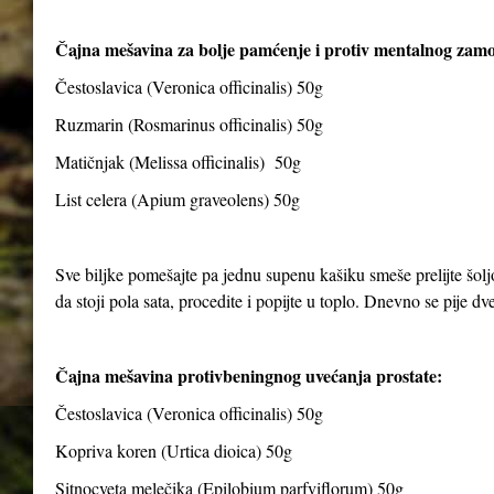
Čajna mešavina za bolje pamćenje i protiv mentalnog zam
Čestoslavica (Veronica officinalis) 50g
Ruzmarin (Rosmarinus officinalis) 50g
Matičnjak (Melissa officinalis) 50g
List celera (Apium graveolens) 50g
Sve biljke pomešajte pa jednu supenu kašiku smeše prelijte šolj
da stoji pola sata, procedite i popijte u toplo. Dnevno se pije dve 
Čajna mešavina protivbeningnog uvećanja prostate:
Čestoslavica (Veronica officinalis) 50g
Kopriva koren (Urtica dioica) 50g
Sitnocveta melečika (Epilobium parfviflorum) 50g