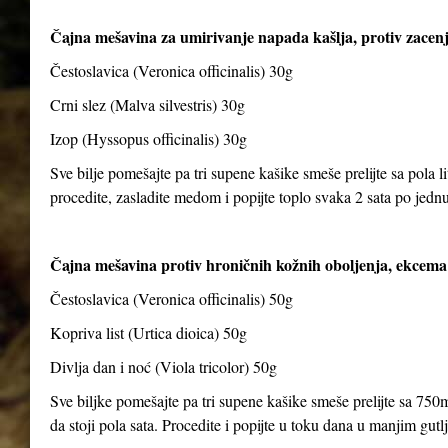
Čajna mešavina za umirivanje napada kašlja, protiv zacenj
Čestoslavica (Veronica officinalis) 30g
Crni slez (Malva silvestris) 30g
Izop (Hyssopus officinalis) 30g
Sve bilje pomešajte pa tri supene kašike smeše prelijte sa pola li
procedite, zasladite medom i popijte toplo svaka 2 sata po jedn
Čajna mešavina protiv hroničnih kožnih oboljenja, ekcema 
Čestoslavica (Veronica officinalis) 50g
Kopriva list (Urtica dioica) 50g
Divlja dan i noć (Viola tricolor) 50g
Sve biljke pomešajte pa tri supene kašike smeše prelijte sa 750m
da stoji pola sata. Procedite i popijte u toku dana u manjim gut