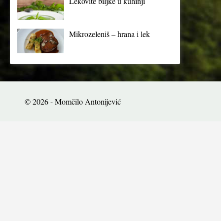
Lekovite biljke u kuhinji
Mikrozeleniš – hrana i lek
© 2026 - Momčilo Antonijević