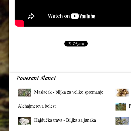
Povezani članci
Maslačak - biljka za veliko spremanje
organizma
Alchajmerova bolest
P
Hajdučka trava - Biljka za junaka