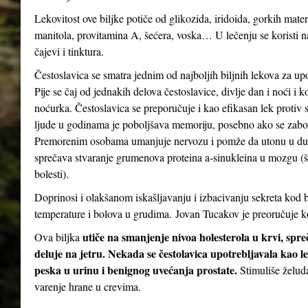
Lekovitost ove biljke potiče od glikozida, iridoida, gorkih mater
manitola, provitamina A, šećera, voska… U lečenju se koristi n
čajevi i tinktura.
Čestoslavica se smatra jednim od najboljih biljnih lekova za up
Pije se čaj od jednakih delova čestoslavice, divlje dan i noći i 
noćurka. Čestoslavica se preporučuje i kao efikasan lek protiv st
ljude u godinama je poboljšava memoriju, posebno ako se zabor
Premorenim osobama umanjuje nervozu i pomže da utonu u dubo
sprečava stvaranje grumenova proteina a-sinukleina u mozgu (
bolesti).
Doprinosi i olakšanom iskašljavanju i izbacivanju sekreta kod b
temperature i bolova u grudima. Jovan Tucakov je preoručuje ko
utiče na smanjenje nivoa holesterola u krvi, spr
Ova biljka
deluje na jetru. Nekada se čestolavica upotrebljavala kao le
peska u urinu i benignog uvećanja prostate.
Stimuliše želud
varenje hrane u crevima.