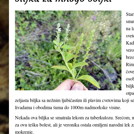
Star
smat
na l
svet
Kada
vero
brzo
Riml
čove
osob
bilj
otpa
zeljasta biljka sa nežnim ljubičastim ili plavim cvetovima koji 
livadama i obodima šuma do 1000m nadmorkske visine.
Nekada ova biljka se smatrala lekom za tuberkulozu. Srećom, n
za ovu tešku bolest, ali je veronika ostala omiljeni narodni lek 
mokrenje.