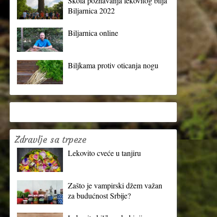
Škola poznavanja lekovitog bilja
Biljarnica 2022
Biljarnica online
Biljkama protiv oticanja nogu
Zdravlje sa trpeze
Lekovito cveće u tanjiru
Zašto je vampirski džem važan
za budućnost Srbije?