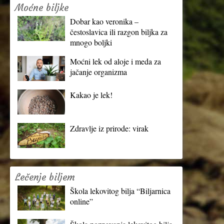
Moćne biljke
Dobar kao veronika –
čestoslavica ili razgon biljka za
mnogo boljki
Moćni lek od aloje i meda za
jačanje organizma
Kakao je lek!
Zdravlje iz prirode: virak
Lečenje biljem
Škola lekovitog bilja “Biljarnica
online”