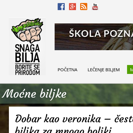
POČETNA
LEČENJE BILJEM
M
Moćne biljke
Dobar kao veronika – često
biljka za mnogo boljki