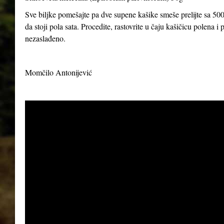
Sve biljke pomešajte pa dve supene kašike smeše prelijte sa 500
da stoji pola sata. Procedite, rastovrite u čaju kašičicu polena 
nezaslađeno.
Momčilo Antonijević