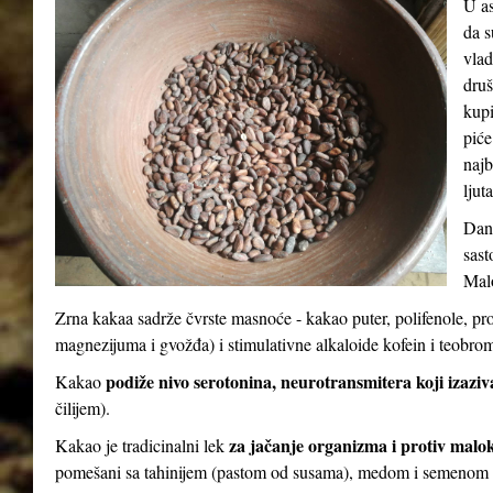
U as
da s
vlad
druš
kupi
piće
najb
ljut
Dana
sast
Malo
Zrna kakaa sadrže čvrste masnoće - kakao puter, polifenole, pr
magnezijuma i gvožđa) i stimulativne alkaloide kofein i teobro
podiže nivo serotonina, neurotransmitera koji izaziv
Kakao
čilijem).
za jačanje organizma i protiv malo
Kakao je tradicinalni lek
pomešani sa tahinijem (pastom od susama), medom i semenom 