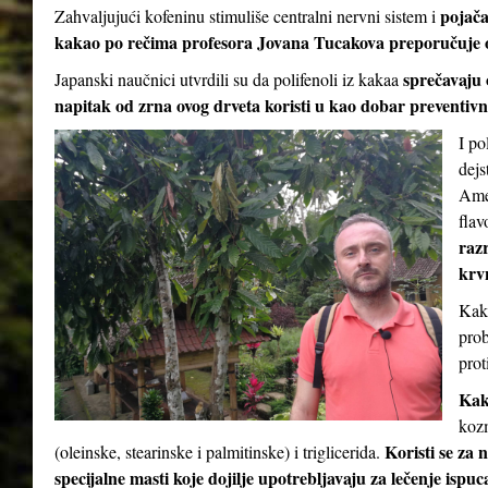
pojač
Zahvaljujući kofeninu stimuliše centralni nervni sistem i
kakao po rečima profesora Jovana Tucakova preporučuje 
sprečavaju 
Japanski naučnici utvrdili su da polifenoli iz kakaa
napitak od zrna ovog drveta koristi u kao dobar preventivni
I po
dejs
Amer
flav
razr
krv
Kaka
prob
prot
Kak
kozm
Koristi se za 
(oleinske, stearinske i palmitinske) i triglicerida.
specijalne masti koje dojilje upotrebljavaju za lečenje ispu