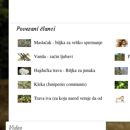
Povezani članci
Maslačak - biljka za veliko spremanje
organizma
Vanila - začin ljubavi
P
Hajdučka trava - Biljka za junaka
Kleka (Juniperus communis)
Trava iva (za koju narod veruje da od
mrtva pravi živa)
Video