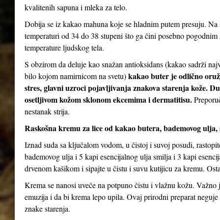
kvalitenih sapuna i mleka za telo.
Dobija se iz kakao mahuna koje se hladnim putem presuju. Na s
temperaturi od 34 do 38 stupeni što ga čini posebno pogodnim za
temperature ljudskog tela.
S obzirom da deluje kao snažan antioksidans (kakao sadrži najv
kakao buter je odlično oruž
bilo kojom namirnicom na svetu)
stres, glavni uzroci pojavljivanja znakova starenja kože. D
osetljivom kožom sklonom ekcemima i dermatitisu.
Preporuč
nestanak strija.
Raskošna kremu za lice od kakao butera, bademovog ulja, 
Iznad suda sa ključalom vodom, u čistoj i suvoj posudi, rastopi
bademovog ulja i 5 kapi esencijalnog ulja smilja i 3 kapi esenc
drvenom kašikom i sipajte u čistu i suvu kutijicu za kremu. Ostav
Krema se nanosi uveče na potpuno čistu i vlažnu kožu. Važno je
emuzija i da bi krema lepo upila. Ovaj prirodni preparat neguje 
znake starenja.