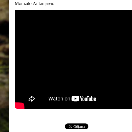
Momčilo Antonijević