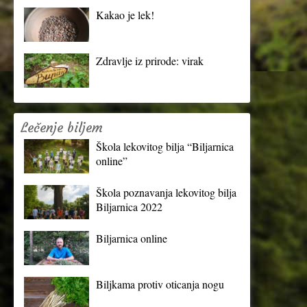
Kakao je lek!
Zdravlje iz prirode: virak
Lečenje biljem
Škola lekovitog bilja “Biljarnica
online”
Škola poznavanja lekovitog bilja
Biljarnica 2022
Biljarnica online
Biljkama protiv oticanja nogu