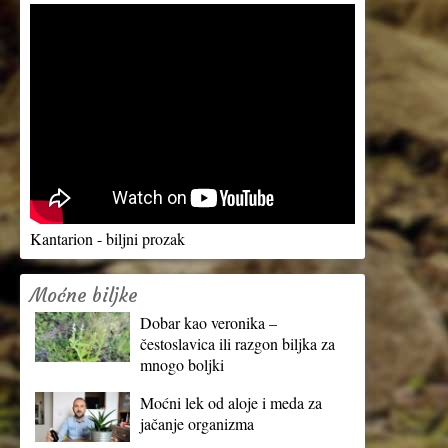
Kantarion - biljni prozak
Moćne biljke
Dobar kao veronika –
čestoslavica ili razgon biljka za
mnogo boljki
Moćni lek od aloje i meda za
jačanje organizma