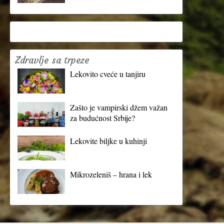
Zdravlje sa trpeze
Lekovito cveće u tanjiru
Zašto je vampirski džem važan
za budućnost Srbije?
Lekovite biljke u kuhinji
Mikrozeleniš – hrana i lek