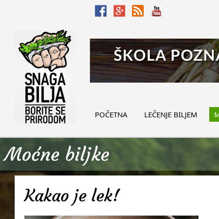
POČETNA
LEČENJE BILJEM
M
Moćne biljke
Kakao je lek!