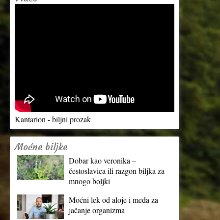
Kantarion - biljni prozak
Moćne biljke
Dobar kao veronika –
čestoslavica ili razgon biljka za
mnogo boljki
Moćni lek od aloje i meda za
jačanje organizma