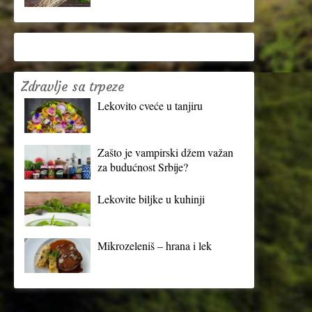
Zdravlje sa trpeze
Lekovito cveće u tanjiru
Zašto je vampirski džem važan
za budućnost Srbije?
Lekovite biljke u kuhinji
Mikrozeleniš – hrana i lek