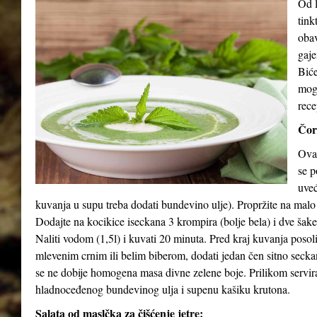
Od l
tink
obav
gaje
Biće
mog
rece
Čor
Ova 
se p
uveć
kuvanja u supu treba dodati bundevino ulje). Propržite na malo
Dodajte na kocikice iseckana 3 krompira (bolje bela) i dve šak
Naliti vodom (1,5l) i kuvati 20 minuta. Pred kraj kuvanja posol
mlevenim crnim ili belim biberom, dodati jedan čen sitno seck
se ne dobije homogena masa divne zelene boje. Prilikom serviran
hladnoceđenog bundevinog ulja i supenu kašiku krutona.
Salata od maslčka za čišćenje jetre: