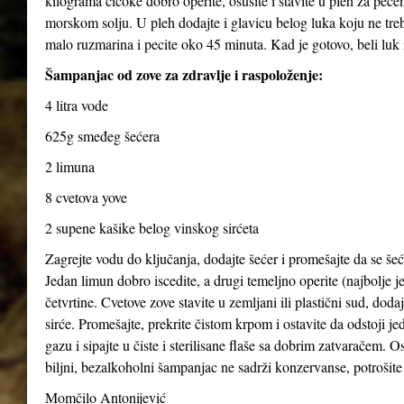
kilograma čičoke dobro operite, osušite i stavite u pleh za pečen
morskom solju. U pleh dodajte i glavicu belog luka koju ne treba
malo ruzmarina i pecite oko 45 minuta. Kad je gotovo, beli luk i
Šampanjac od zove za zdravlje i raspoloženje:
4 litra vode
625g smeđeg šećera
2 limuna
8 cvetova yove
2 supene kašike belog vinskog sirćeta
Zagrejte vodu do ključanja, dodajte šećer i promešajte da se šeće
Jedan limun dobro iscedite, a drugi temeljno operite (najbolje je
četvrtine. Cvetove zove stavite u zemljani ili plastični sud, dod
sirće. Promešajte, prekrite čistom krpom i ostavite da odstoji j
gazu i sipajte u čiste i sterilisane flaše sa dobrim zatvaračem. O
biljni, bezalkoholni šampanjac ne sadrži konzervanse, potrošite 
Momčilo Antonijević