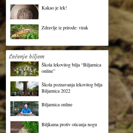
Kakao je lek!
Zdravlje iz prirode: virak
Lečenje biljem
Škola lekovitog bilja “Biljarnica
online”
Škola poznavanja lekovitog bilja
Biljarnica 2022
Biljarnica online
Biljkama protiv oticanja nogu