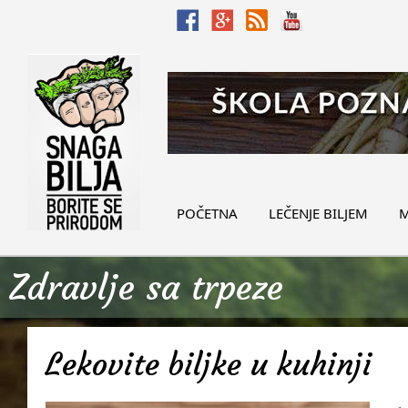
POČETNA
LEČENJE BILJEM
M
Zdravlje sa trpeze
Lekovite biljke u kuhinji