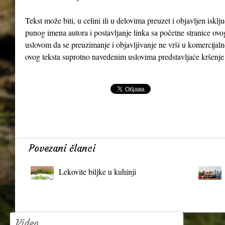
Tekst može biti, u celini ili u delovima preuzet i objavljen iskl
punog imena autora i postavljanje linka sa početne stranice ovo
uslovom da se preuzimanje i objavljivanje ne vrši u komercijaln
ovog teksta suprotno navedenim uslovima predstavljaće kršenje
Povezani članci
Lekovite biljke u kuhinji
Video