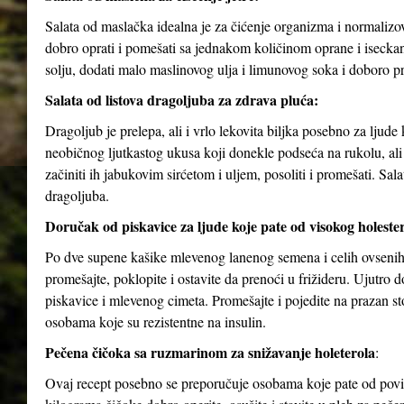
Salata od maslačka idealna je za čićenje organizma i normalizov
dobro oprati i pomešati sa jednakom količinom oprane i isecka
solju, dodati malo maslinovog ulja i limunovog soka i doboro p
Salata od listova dragoljuba za zdrava pluća:
Dragoljub je prelepa, ali i vrlo lekovita biljka posebno za ljud
neobičnog ljutkastog ukusa koji donekle podseća na rukolu, ali j
začiniti ih jabukovim sirćetom i uljem, posoliti i promešati. Sa
dragoljuba.
Doručak od piskavice za ljude koje pate od visokog holesterol
Po dve supene kašike mlevenog lanenog semena i celih ovsenih 
promešajte, poklopite i ostavite da prenoći u frižideru. Ujutro
piskavice i mlevenog cimeta. Promešajte i pojedite na prazan 
osobama koje su rezistentne na insulin.
Pečena čičoka sa ruzmarinom za snižavanje holeterola
:
Ovaj recept posebno se preporučuje osobama koje pate od povišen