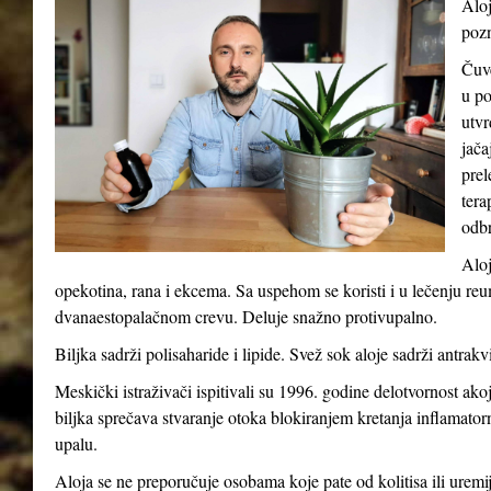
Aloj
pozn
Čuve
u po
utvr
jača
prel
tera
odb
Aloj
opekotina, rana i ekcema. Sa uspehom se koristi i u lečenju reum
dvanaestopalačnom crevu. Deluje snažno protivupalno.
Biljka sadrži polisaharide i lipide. Svež sok aloje sadrži antrakv
Meskički istraživači ispitivali su 1996. godine delotvornost ak
biljka sprečava stvaranje otoka blokiranjem kretanja inflamatorni
upalu.
Aloja se ne preporučuje osobama koje pate od kolitisa ili uremij