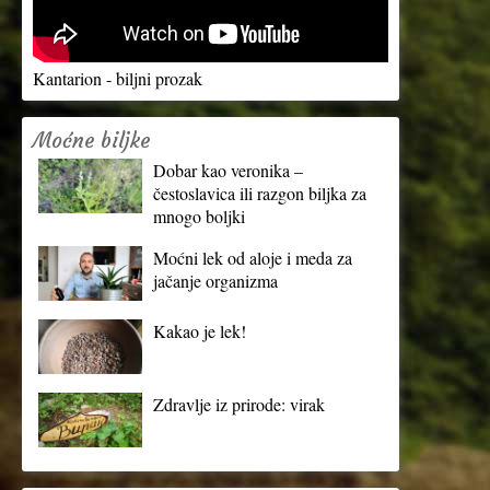
Kantarion - biljni prozak
Moćne biljke
Dobar kao veronika –
čestoslavica ili razgon biljka za
mnogo boljki
Moćni lek od aloje i meda za
jačanje organizma
Kakao je lek!
Zdravlje iz prirode: virak