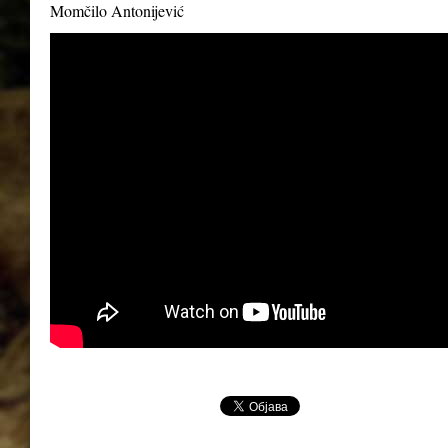
Momčilo Antonijević