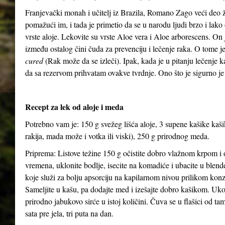
Franjevački monah i učitelj iz Brazila, Romano Zago veći deo 
pomažući im, i tada je primetio da se u narodu ljudi brzo i lako 
vrste aloje. Lekovite su vrste Aloe vera i Aloe arborescens. On j
između ostalog čini čuda za prevenciju i lečenje raka. O tome 
cured
(Rak može da se izleči). Ipak, kada je u pitanju lečenje 
da sa rezervom prihvatam ovakve tvrdnje. Ono što je sigurno je
Recept za lek od aloje i meda
Potrebno vam je: 150 g svežeg lišća aloje, 3 supene kašike kaš
rakija, mada može i votka ili viski), 250 g prirodnog meda.
Priprema: Listove težine 150 g očistite dobro vlažnom krpom i o
vremena, uklonite bodlje, isecite na komadiće i ubacite u blen
koje služi za bolju apsorciju na kapilarnom nivou prilikom kon
Sameljite u kašu, pa dodajte med i izešajte dobro kašikom. Uko
prirodno jabukovo sirće u istoj količini. Čuva se u flašici od ta
sata pre jela, tri puta na dan.