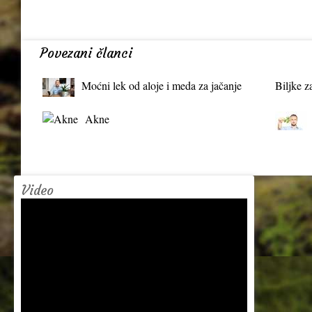
Povezani članci
Moćni lek od aloje i meda za jačanje
Biljke z
organizma
Akne
Video