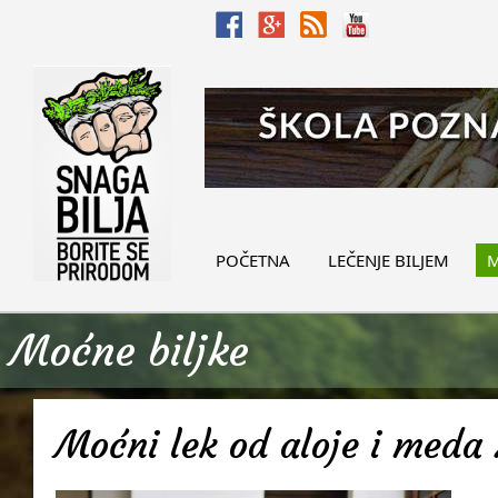
POČETNA
LEČENJE BILJEM
M
Moćne biljke
Moćni lek od aloje i meda