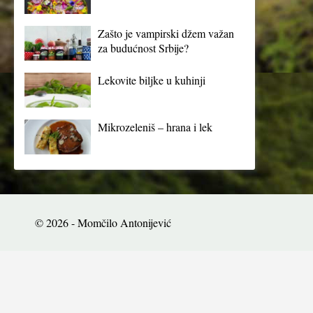
Zašto je vampirski džem važan
za budućnost Srbije?
Lekovite biljke u kuhinji
Mikrozeleniš – hrana i lek
© 2026 - Momčilo Antonijević