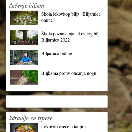
Lečenje biljem
Škola lekovitog bilja “Biljarnica
online”
Škola poznavanja lekovitog bilja
Biljarnica 2022
Biljarnica online
Biljkama protiv oticanja nogu
Zdravlje sa trpeze
Lekovito cveće u tanjiru