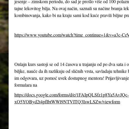
jesenje – zimskom periodu, do sad je prošlo više od 100 polazn
tajne lekovitog bilja. Na ovaj način, saznali su načine branja le
kombinovanja, kako bi na kraju sami kod kuće pravili biljne pr
https://www.youtube.com/watch?time_continue=1&v=a3c-Ce
Onlajn kurs sastoji se od 14 časova u trajanju od po dva sata 
biljke, nauče da ih razlikuju od sličnih vrsta, savladaju tehnike 
im odgovara, uz pomoć uvek dostupnog mentora! Prijavljivanje
formulara na
https://docs.google.com/forms/d/e/1FAIpQLSfz1p8Ya5AvJQc-
xO5YOByd2t4pfIbtWWl9NTVITQ3IswLSZw/viewform