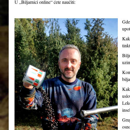
U „Biljarnici online“ ćete naučiti:
Gde 
upot
Kako
tink
Bilj
uzim
Kont
bilj
Kako
uslo
Leko
inse
Grup
osno