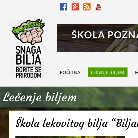
POČETNA
LEČENJE BILJEM
M
Lečenje biljem
Škola lekovitog bilja “Bilj