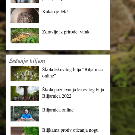
Kakao je lek!
Zdravlje iz prirode: virak
Lečenje biljem
Škola lekovitog bilja “Biljarnica
online”
Škola poznavanja lekovitog bilja
Biljarnica 2022
Biljarnica online
Biljkama protiv oticanja nogu