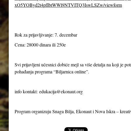
xO5YOByd2t4pfIbtWWl9NTVITQ3IswLSZw/viewform
Rok za prijavljivanje: 7. decembar
Cena: 28000 dinara ili 250e
Svi prijavljeni učesnici dobiće mejl sa više detalja na koji je p
pohađanja programa “Biljarnica online”.
info kontakt:
edukacija@ekonaut.org
Program organizuju Snaga Bilja, Ekonaut i Nova Iskra – kreat