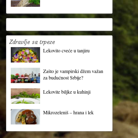
Zdravlje sa trpeze
Lekovito cveće u tanjiru
Zašto je vampirski džem važan
za budućnost Srbije?
Lekovite biljke u kuhinji
Mikrozeleniš – hrana i lek