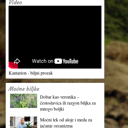
Video
Kantarion - biljni prozak
Moćne biljke
Dobar kao veronika –
čestoslavica ili razgon biljka za
mnogo boljki
Moćni lek od aloje i meda za
jačanje organizma