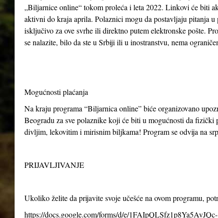
„Biljarnice online“ tokom proleća i leta 2022. Linkovi će biti ak
aktivni do kraja aprila. Polaznici mogu da postavljaju pitanja u
isključivo za ove svrhe ili direktno putem elektronske pošte. P
se nalazite, bilo da ste u Srbiji ili u inostranstvu, nema ogranič
Mogućnosti plaćanja
Na kraju programa “Biljarnica online” biće organizovano upo
Beogradu za sve polaznike koji će biti u mogućnosti da fizički p
divljim, lekovitim i mirisnim biljkama! Program se odvija na s
PRIJAVLJIVANJE
Ukoliko želite da prijavite svoje učešće na ovom programu, po
https://docs.google.com/forms/d/e/1FAIpQLSfz1p8Ya5AvJQc-