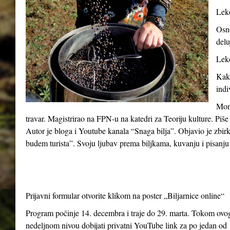
Leko
Osno
delu
Leko
Kako
indi
Momč
travar. Magistrirao na FPN-u na katedri za Teoriju kulture. Piše
Autor je bloga i Youtube kanala “Snaga bilja”. Objavio je zbir
budem turista”. Svoju ljubav prema biljkama, kuvanju i pisanju 
Prijavni formular otvorite klikom na poster „Biljarnice online“
Program počinje 14. decembra i traje do 29. marta. Tokom ovog 
nedeljnom nivou dobijati privatni YouTube link za po jedan od 