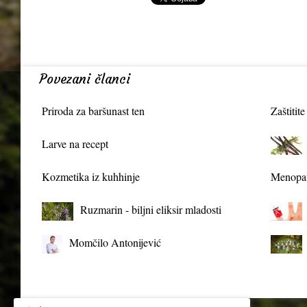
Povezani članci
Priroda za baršunast ten
Zaštitite
Larve na recept
Kozmetika iz kuhhinje
Menopau
Ruzmarin - biljni eliksir mladosti
Momčilo Antonijević