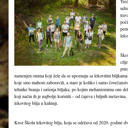
Treć
udru
tra
poči
peri
leko
Škol
cilj
prir
namenjen onima koji žele da se upoznaju sa lekovitim biljkama 
koje smo mahom zaboravili, a staro je koliko i samo čovečanst
tehnike branja i sušenja biljaka, po kojim mehanizmima one del
koji način ih je najbolje koristiti – od čajeva i biljnih mešavina
lekovitog bilja u kuhinji.
Kroz Školu lekovitog bilja, koja se održava od 2020. godine dv