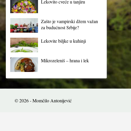
Lekovito cveće u tanjiru
Zašto je vampirski džem važan
za budućnost Srbije?
Lekovite biljke u kuhinji
Mikrozeleniš – hrana i lek
© 2026 - Momčilo Antonijević