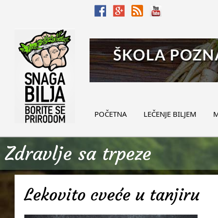
POČETNA
LEČENJE BILJEM
M
Zdravlje sa trpeze
Lekovito cveće u tanjiru