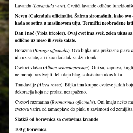
Lavanda (
Lavandula vera
). Cvetići lavande odlično funckioni
Neven (Calendula officinalis). Šafran siromašnih, kako ovo c
kada se sotira u maslinovom ulju. Termički neobrađene latic
Dan i noć (Viola tricolor). Ovaj cvet ima svež, zelen ukus 
odlično uz meso ili sveže salate.
Boražina (
Borago officinalis
). Ova biljka ima prekrasne plave 
idu uz salate, ali i kao dodatak za džin tonik.
Cvetovi vlašca (
Allium schoenoprasum
). Oni su, zapravo, kugli
ne moraju razdvojiti. Jelu daju blag, sofisticiran ukus luka.
Trandavilje
(Alcea rosea
). Biljka ima krupne cvetove jarkih boj
dekoracija koja ne prolazi nezapaženo.
Cvetovi ruzmarina (
Rosmarinus officinalis
). Oni imaju nešto man
cvetova varira od tamnoplave do pink, u zavisnosti od zemljišta
Slatkiš od borovnica sa cvetovima lavande
100 g borovnica