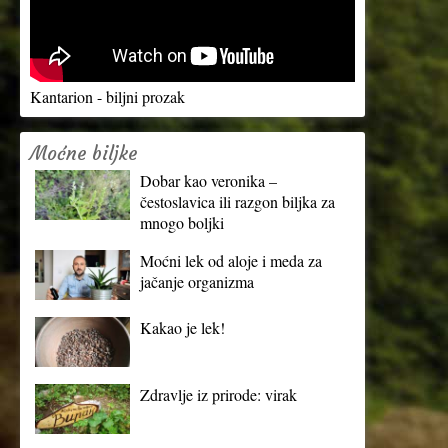
Kantarion - biljni prozak
Moćne biljke
Dobar kao veronika –
čestoslavica ili razgon biljka za
mnogo boljki
Moćni lek od aloje i meda za
jačanje organizma
Kakao je lek!
Zdravlje iz prirode: virak