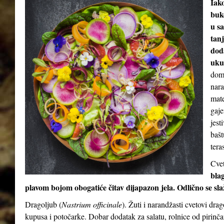
Iak
buke
u sa
tan
dod
uku
doma
nara
mate
gaje
jest
bašt
teras
Cvet
blag
plavom bojom obogatiće čitav dijapazon jela. Odlično se sl
Dragoljub (
Nastrium officinale
). Žuti i narandžasti cvetovi dra
kupusa i potočarke. Dobar dodatak za salatu, rolnice od pirinča