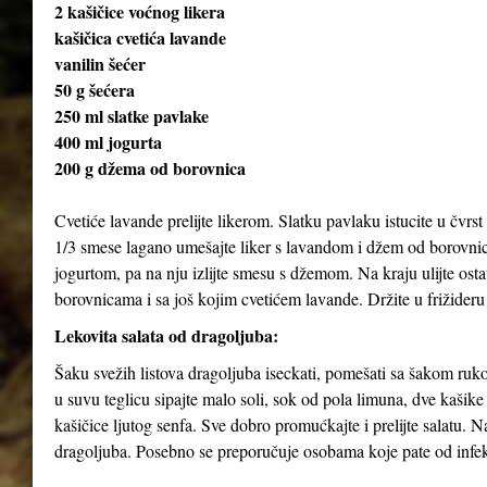
2 kašičice voćnog likera
kašičica cvetića lavande
vanilin šećer
50 g šećera
250 ml slatke pavlake
400 ml jogurta
200 g džema od borovnica
Cvetiće lavande prelijte likerom. Slatku pavlaku istucite u čvrst 
1/3 smese lagano umešajte liker s lavandom i džem od borovnica
jogurtom, pa na nju izlijte smesu s džemom. Na kraju ulijte ost
borovnicama i sa još kojim cvetićem lavande. Držite u frižideru
Lekovita salata od dragoljuba:
Šaku svežih listova dragoljuba iseckati, pomešati sa šakom rukol
u suvu teglicu sipajte malo soli, sok od pola limuna, dve kašik
kašičice ljutog senfa. Sve dobro promućkajte i prelijte salatu. 
dragoljuba. Posebno se preporučuje osobama koje pate od infekc