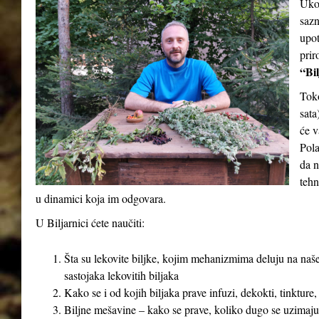
Ukol
sazn
upot
prir
“Bil
Tok
sata
će v
Pola
da n
tehn
u dinamici koja im odgovara.
U Biljarnici ćete naučiti:
Šta su lekovite biljke, kojim mehanizmima deluju na naše
sastojaka lekovitih biljaka
Kako se i od kojih biljaka prave infuzi, dekokti, tinkture,
Biljne mešavine – kako se prave, koliko dugo se uzimaju