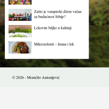
Zašto je vampirski džem važan
za budućnost Srbije?
Lekovite biljke u kuhinji
Mikrozeleniš – hrana i lek
© 2026 - Momčilo Antonijević