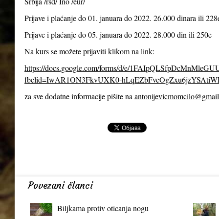
Srbija /rsd/ Ino /eur/
Prijave i plaćanje do 01. januara do 2022. 26.000 dinara ili 228
Prijave i plaćanje do 05. januara do 2022. 28.000 din ili 250e
Na kurs se možete prijaviti klikom na link:
https://docs.google.com/forms/d/e/1FAIpQLSfpDcMnMl
fbclid=IwAR1ON3FkvUXK0-hLqEZbFvcOgZxu6jzYSAtiW
za sve dodatne informacije pišite na
antonijevicmomcilo@gmai
Povezani članci
Biljkama protiv oticanja nogu