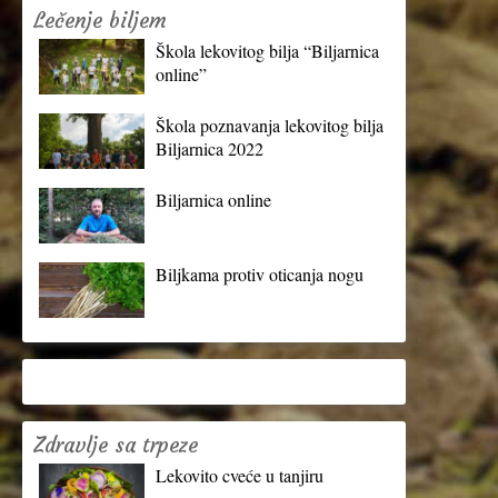
Lečenje biljem
Škola lekovitog bilja “Biljarnica
online”
Škola poznavanja lekovitog bilja
Biljarnica 2022
Biljarnica online
Biljkama protiv oticanja nogu
Zdravlje sa trpeze
Lekovito cveće u tanjiru