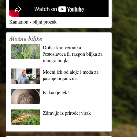
Kantarion - biljni prozak
Moćne biljke
Dobar kao veronika –
čestoslavica ili razgon biljka za
mnogo boljki
Moćni lek od aloje i meda za
jačanje organizma
Kakao je lek!
Zdravlje iz prirode: virak