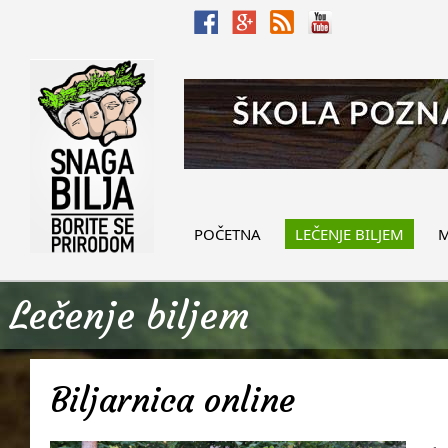
POČETNA
LEČENJE BILJEM
M
Lečenje biljem
Biljarnica online