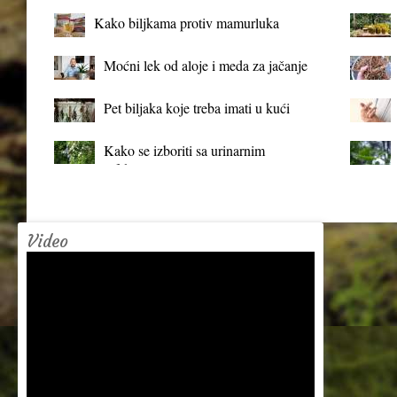
Kako biljkama protiv mamurluka
Moćni lek od aloje i meda za jačanje
organizma
Pet biljaka koje treba imati u kući
Kako se izboriti sa urinarnim
infekcijama?
Video