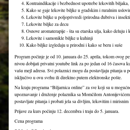
Kontraindikacije i bezbednost upotrebe lekovitih biljaka, 
Kako se gaje lekovite biljke u gradskim i ruralnim uslovim
Lekovite biljke u poljoprivredi (prirodna đubriva i insekti
Lekovite biljke za decu
Osnove aromaterapije - šta su etarska ulja, kako deluju i
Lekovite i samonikle biljke u kuhinji
Kako biljke izgledaju u prirodni i kako se beru i suše
Program počinje je od 10. januara do 25. aprila, tokom ovog pe
nivou dobijati privatni youtube link za po jedan od 16 časova ku
vašu mejl adresu. Svi polaznici mogu da postavljaju pitanja u p
isključivo u ovu svrhu ili direktno putem elektronske pošte.
Na kraju programa “Biljarnica online” za sve koji su u mogućno
upoznavanje i druženje polaznika sa Momčilom Antonijevićem 
postavljate pitanja i probati jela sa divljim, lekovitim i mirisnim
Prijave za kurs počinju 12. decembra i traju do 5. januara.
Cena programa