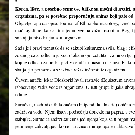
Koren, lišće, a posebno seme ove biljke su moćni diuretici, 
organizma, pa se posebno preporučuju onima koji pate od oti
Objavljenoj u časopisu Journal of Ethnopharmacology, izneti su
moćnog diuretika koji ima jednu veoma važnu osobinu. Bogat je
smanjuju nivo kalijuma u ​​organizmu.
Sada je i pravi trenutak da se sakupi kukuruzna svila, blag i ef
zelenog čaja, odlična je kod otoka nogu, celulita i za mršavljen
koji je odličan za borbu protiv celulita i masnih naslaga. Kuk
stanja, jer pomaže da se izbaci višak tečnosti iz organizma.
Čuveni antički lekar Dioskorid hvali rastavić (Equisetum arvense
izbacivanje viška vode iz organizma. U istu grupu biljaka ubrajaju
i dinje.
Suručica, medunika ili konačara (Filipendula ulmaria) obično ra
zadržava vodu. Njeni listovi podsećaju donekle na paprat, a cveto
stabljike. Suručica sadrži salicilna jedinjenja koja se u organima
jedinjenje zahvaljujući kome suručica smiruje upale i ublažava