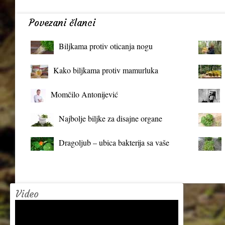
Povezani članci
Biljkama protiv oticanja nogu
Kako biljkama protiv mamurluka
Momčilo Antonijević
Najbolje biljke za disajne organe
Dragoljub – ubica bakterija sa vaše
terase
Video