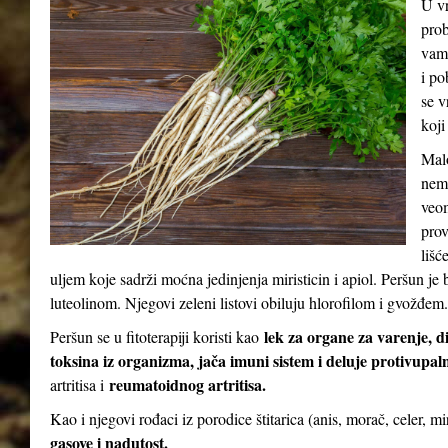
U vr
prob
vam 
i po
se v
koji
Malo
nema
veom
prov
lišć
uljem koje sadrži moćna jedinjenja miristicin i apiol. Peršun 
luteolinom. Njegovi zeleni listovi obiluju hlorofilom i gvožđem.
lek za organe za varenje, d
Peršun se u fitoterapiji koristi kao
toksina iz organizma, jača imuni sistem i deluje protivupal
reumatoidnog artritisa.
artritisa i
Kao i njegovi rođaci iz porodice štitarica (anis, morač, celer, m
gasove i nadutost.