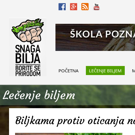
POČETNA
LEČENJE BILJEM
M
Lečenje biljem
Biljkama protiv oticanja 