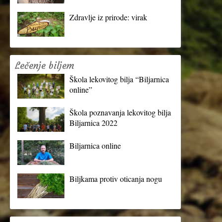
Zdravlje iz prirode: virak
Lečenje biljem
Škola lekovitog bilja “Biljarnica
online”
Škola poznavanja lekovitog bilja
Biljarnica 2022
Biljarnica online
Biljkama protiv oticanja nogu