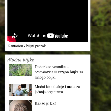
Kantarion - biljni prozak
Moćne biljke
Dobar kao veronika –
čestoslavica ili razgon biljka za
mnogo boljki
Moćni lek od aloje i meda za
jačanje organizma
Kakao je lek!