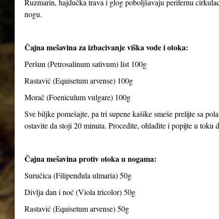
Ruzmarin, hajdučka trava i glog poboljšavaju perifernu cirkulaci
nogu.
Čajna mešavina za izbacivanje viška vode i otoka:
Peršun (Petrosalinum sativum) list 100g
Rastavić (Equisetum arvense) 100g
Morač (Foeniculum vulgare) 100g
Sve biljke pomešajte, pa tri supene kašike smeše prelijte sa pola
ostavite da stoji 20 minuta. Procedite, ohladite i popijte u toku
Čajna mešavina protiv otoka u nogama:
Suručica (Filipendula ulmaria) 50g
Divlja dan i noć (Viola tricolor) 50g
Rastavić (Equisetum arvense) 50g