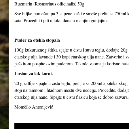
Ruzmarin (Rosmarinus officinalis) 50g
Sve biljke pomešati pa 3 supene kašike smeše preliti sa 750ml kl
sata. Procediti i piti u toku dana u manjim gutljajima.
Puder za otekla stopala
100g kukuruznog štirka sijajte u čistu i suvu teglu, dodajte 20g
etarskog ulja lavande i 30 kapi etarskog ulja nane. Zatvorite i 
peškirom pospite ovim puderom. Takođe veoma je korisno nasut
Losion za lak korak
20 g žalfije sipajte u čistu teglu, prelijte sa 200ml apotekarsk
stoji na tamnom i hladnom mestu dve nedelje. Procedite, dodajte
etarskog ulja nane. Sipajte u čistu flašicu koja se dobro zatvara.
Momčilo Antonijević