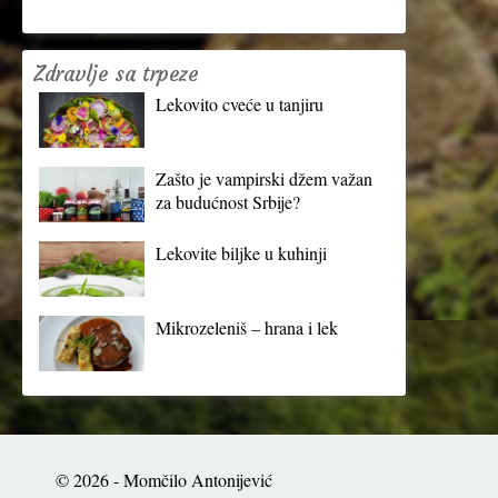
Zdravlje sa trpeze
Lekovito cveće u tanjiru
Zašto je vampirski džem važan
za budućnost Srbije?
Lekovite biljke u kuhinji
Mikrozeleniš – hrana i lek
© 2026 - Momčilo Antonijević