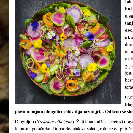
Iak
buke
u sa
tan
dod
uku
doma
nara
mate
gaje
jest
bašt
teras
Cvet
blag
plavom bojom obogatiće čitav dijapazon jela. Odlično se sl
Dragoljub (
Nastrium officinale
). Žuti i narandžasti cvetovi dra
kupusa i potočarke. Dobar dodatak za salatu, rolnice od pirinča