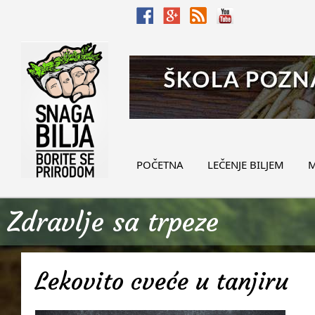
POČETNA
LEČENJE BILJEM
M
Zdravlje sa trpeze
Lekovito cveće u tanjiru