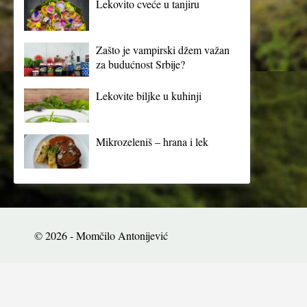
Lekovito cveće u tanjiru
Zašto je vampirski džem važan
za budućnost Srbije?
Lekovite biljke u kuhinji
Mikrozeleniš – hrana i lek
© 2026 - Momčilo Antonijević