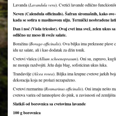
Lavanda (
Lavandula vera
). Cvetići lavande odlično funckioni
Neven (Calendula officinalis). Šafran siromašnih, kako ovo c
kada se sotira u maslinovom ulju. Termički neobrađene latic
Dan i noć (Viola tricolor). Ovaj cvet ima svež, zelen ukus 
odlično uz meso ili sveže salate.
Boražina (
Borago officinalis
). Ova biljka ima prekrasne plave 
idu uz salate, ali i kao dodatak za džin tonik.
Cvetovi vlašca (
Allium schoenoprasum
). Oni su, zapravo, kugli
ne moraju razdvojiti. Jelu daju blag, sofisticiran ukus luka.
Trandavilje
(Alcea rosea
). Biljka ima krupne cvetove jarkih boj
dekoracija koja ne prolazi nezapaženo.
Cvetovi ruzmarina (
Rosmarinus officinalis
). Oni imaju nešto man
cvetova varira od tamnoplave do pink, u zavisnosti od zemljišta
Slatkiš od borovnica sa cvetovima lavande
100 g borovnica