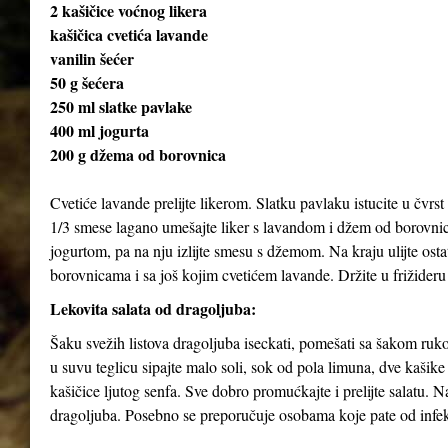
2 kašičice voćnog likera
kašičica cvetića lavande
vanilin šećer
50 g šećera
250 ml slatke pavlake
400 ml jogurta
200 g džema od borovnica
Cvetiće lavande prelijte likerom. Slatku pavlaku istucite u čvrst 
1/3 smese lagano umešajte liker s lavandom i džem od borovnica
jogurtom, pa na nju izlijte smesu s džemom. Na kraju ulijte ost
borovnicama i sa još kojim cvetićem lavande. Držite u frižideru
Lekovita salata od dragoljuba:
Šaku svežih listova dragoljuba iseckati, pomešati sa šakom rukol
u suvu teglicu sipajte malo soli, sok od pola limuna, dve kašik
kašičice ljutog senfa. Sve dobro promućkajte i prelijte salatu. 
dragoljuba. Posebno se preporučuje osobama koje pate od infekc