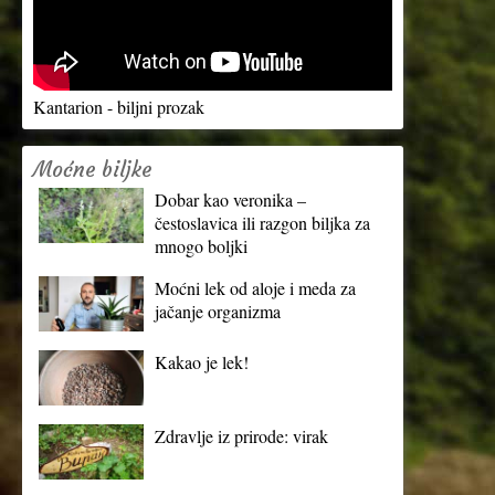
Kantarion - biljni prozak
Moćne biljke
Dobar kao veronika –
čestoslavica ili razgon biljka za
mnogo boljki
Moćni lek od aloje i meda za
jačanje organizma
Kakao je lek!
Zdravlje iz prirode: virak