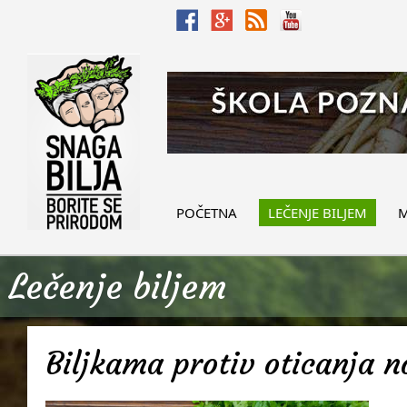
POČETNA
LEČENJE BILJEM
M
Lečenje biljem
Biljkama protiv oticanja 