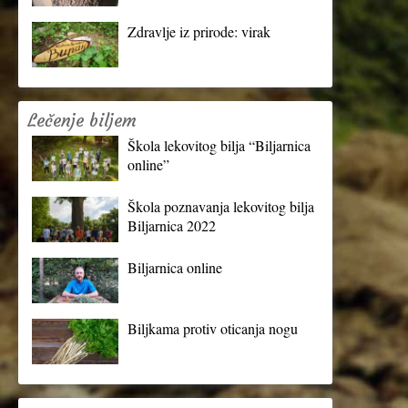
Zdravlje iz prirode: virak
Lečenje biljem
Škola lekovitog bilja “Biljarnica
online”
Škola poznavanja lekovitog bilja
Biljarnica 2022
Biljarnica online
Biljkama protiv oticanja nogu