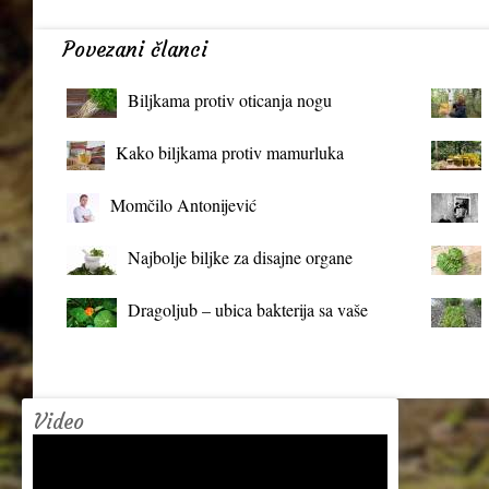
Povezani članci
Biljkama protiv oticanja nogu
Kako biljkama protiv mamurluka
Momčilo Antonijević
Najbolje biljke za disajne organe
Dragoljub – ubica bakterija sa vaše
terase
Video