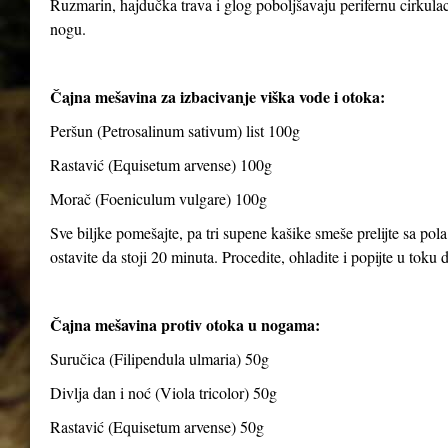
Ruzmarin, hajdučka trava i glog poboljšavaju perifernu cirkulaci
nogu.
Čajna mešavina za izbacivanje viška vode i otoka:
Peršun (Petrosalinum sativum) list 100g
Rastavić (Equisetum arvense) 100g
Morač (Foeniculum vulgare) 100g
Sve biljke pomešajte, pa tri supene kašike smeše prelijte sa pola
ostavite da stoji 20 minuta. Procedite, ohladite i popijte u toku
Čajna mešavina protiv otoka u nogama:
Suručica (Filipendula ulmaria) 50g
Divlja dan i noć (Viola tricolor) 50g
Rastavić (Equisetum arvense) 50g