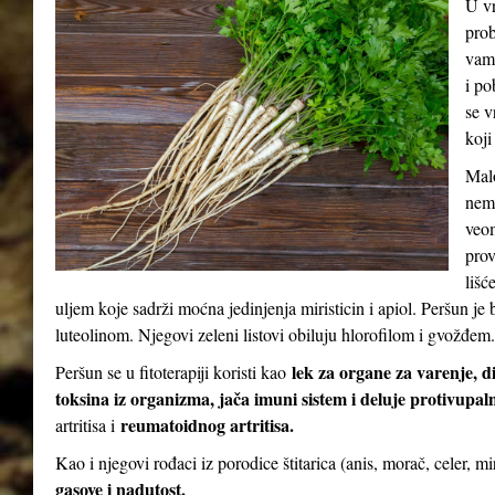
U vr
prob
vam 
i po
se v
koji
Malo
nema
veom
prov
lišć
uljem koje sadrži moćna jedinjenja miristicin i apiol. Peršun 
luteolinom. Njegovi zeleni listovi obiluju hlorofilom i gvožđem.
lek za organe za varenje, d
Peršun se u fitoterapiji koristi kao
toksina iz organizma, jača imuni sistem i deluje protivupal
reumatoidnog artritisa.
artritisa i
Kao i njegovi rođaci iz porodice štitarica (anis, morač, celer, m
gasove i nadutost.