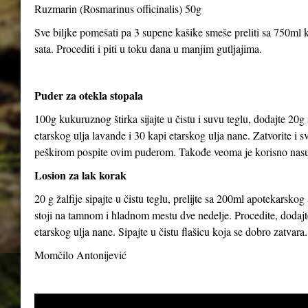
Ruzmarin (Rosmarinus officinalis) 50g
Sve biljke pomešati pa 3 supene kašike smeše preliti sa 750ml kl
sata. Procediti i piti u toku dana u manjim gutljajima.
Puder za otekla stopala
100g kukuruznog štirka sijajte u čistu i suvu teglu, dodajte 20g
etarskog ulja lavande i 30 kapi etarskog ulja nane. Zatvorite i 
peškirom pospite ovim puderom. Takođe veoma je korisno nasut
Losion za lak korak
20 g žalfije sipajte u čistu teglu, prelijte sa 200ml apotekarsk
stoji na tamnom i hladnom mestu dve nedelje. Procedite, dodajte
etarskog ulja nane. Sipajte u čistu flašicu koja se dobro zatvara.
Momčilo Antonijević