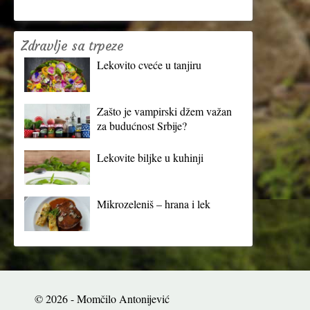
Zdravlje sa trpeze
Lekovito cveće u tanjiru
Zašto je vampirski džem važan
za budućnost Srbije?
Lekovite biljke u kuhinji
Mikrozeleniš – hrana i lek
© 2026 - Momčilo Antonijević