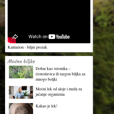
Kantarion - biljni prozak
Moćne biljke
Dobar kao veronika –
čestoslavica ili razgon biljka za
mnogo boljki
Moćni lek od aloje i meda za
jačanje organizma
Kakao je lek!