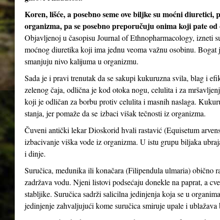
Koren, lišće, a posebno seme ove biljke su moćni diuretici, 
organizma, pa se posebno preporučuju onima koji pate od oti
Objavljenoj u časopisu Journal of Ethnopharmacology, izneti su
moćnog diuretika koji ima jednu veoma važnu osobinu. Bogat je
smanjuju nivo kalijuma u ​​organizmu.
Sada je i pravi trenutak da se sakupi kukuruzna svila, blag i ef
zelenog čaja, odlična je kod otoka nogu, celulita i za mršavljen
koji je odličan za borbu protiv celulita i masnih naslaga. Kuk
stanja, jer pomaže da se izbaci višak tečnosti iz organizma.
Čuveni antički lekar Dioskorid hvali rastavić (Equisetum arvense
izbacivanje viška vode iz organizma. U istu grupu biljaka ubrajaju
i dinje.
Suručica, medunika ili konačara (Filipendula ulmaria) obično ra
zadržava vodu. Njeni listovi podsećaju donekle na paprat, a cveto
stabljike. Suručica sadrži salicilna jedinjenja koja se u organima
jedinjenje zahvaljujući kome suručica smiruje upale i ublažava