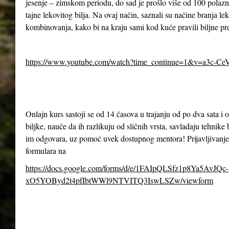
jesenje – zimskom periodu, do sad je prošlo više od 100 polazn
tajne lekovitog bilja. Na ovaj način, saznali su načine branja le
kombinovanja, kako bi na kraju sami kod kuće pravili biljne pr
https://www.youtube.com/watch?time_continue=1&v=a3c-Ce
Onlajn kurs sastoji se od 14 časova u trajanju od po dva sata 
biljke, nauče da ih razlikuju od sličnih vrsta, savladaju tehnike 
im odgovara, uz pomoć uvek dostupnog mentora! Prijavljivanje
formulara na
https://docs.google.com/forms/d/e/1FAIpQLSfz1p8Ya5AvJQc-
xO5YOByd2t4pfIbtWWl9NTVITQ3IswLSZw/viewform