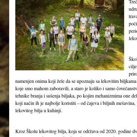
Treć
udru
tra
poči
peri
leko
Škol
cilj
prir
namenjen onima koji žele da se upoznaju sa lekovitim biljkama 
koje smo mahom zaboravili, a staro je koliko i samo čovečanst
tehnike branja i sušenja biljaka, po kojim mehanizmima one del
koji način ih je najbolje koristiti – od čajeva i biljnih mešavina
lekovitog bilja u kuhinji.
Kroz Školu lekovitog bilja, koja se održava od 2020. godine dv