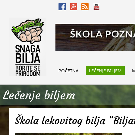
POČETNA
LEČENJE BILJEM
M
Lečenje biljem
Škola lekovitog bilja “Bilj