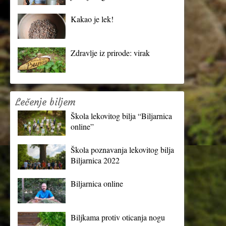
Kakao je lek!
Zdravlje iz prirode: virak
Lečenje biljem
Škola lekovitog bilja “Biljarnica
online”
Škola poznavanja lekovitog bilja
Biljarnica 2022
Biljarnica online
Biljkama protiv oticanja nogu