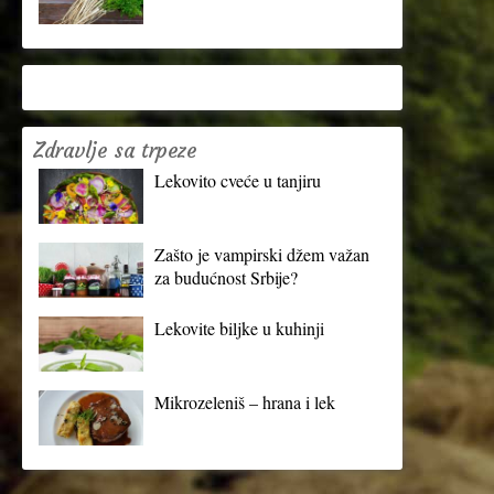
Zdravlje sa trpeze
Lekovito cveće u tanjiru
Zašto je vampirski džem važan
za budućnost Srbije?
Lekovite biljke u kuhinji
Mikrozeleniš – hrana i lek