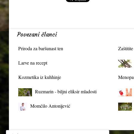
Povezani članci
Priroda za baršunast ten
Zaštitite
Larve na recept
Kozmetika iz kuhhinje
Menopau
Ruzmarin - biljni eliksir mladosti
Momčilo Antonijević