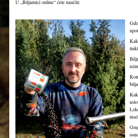
U „Biljarnici online“ ćete naučiti:
Gde 
upot
Kako
tink
Bilj
uzim
Kont
bilj
Kako
uslo
Leko
inse
Grup
osno