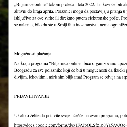
„Biljarnice online“ tokom proleća i leta 2022. Linkovi će biti ak
aktivni do kraja aprila. Polaznici mogu da postavljaju pitanja u
isključivo za ove svrhe ili direktno putem elektronske pošte. P
se nalazite, bilo da ste u Srbiji ili u inostranstvu, nema ogranič
Mogućnosti plaćanja
Na kraju programa “Biljarnica online” biće organizovano upo
Beogradu za sve polaznike koji će biti u mogućnosti da fizički p
divljim, lekovitim i mirisnim biljkama! Program se odvija na s
PRIJAVLJIVANJE
Ukoliko želite da prijavite svoje učešće na ovom programu, po
https://docs.google.com/forms/d/e/1FAIpQLSfz1p8Ya5AvJQc-