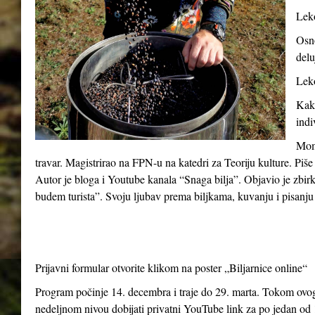
Leko
Osno
delu
Leko
Kako
indi
Momč
travar. Magistrirao na FPN-u na katedri za Teoriju kulture. Piše
Autor je bloga i Youtube kanala “Snaga bilja”. Objavio je zbir
budem turista”. Svoju ljubav prema biljkama, kuvanju i pisanju 
Prijavni formular otvorite klikom na poster „Biljarnice online“
Program počinje 14. decembra i traje do 29. marta. Tokom ovog 
nedeljnom nivou dobijati privatni YouTube link za po jedan od 