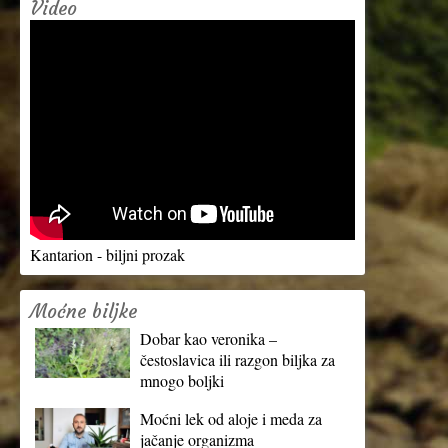
Video
Kantarion - biljni prozak
Moćne biljke
Dobar kao veronika –
čestoslavica ili razgon biljka za
mnogo boljki
Moćni lek od aloje i meda za
jačanje organizma