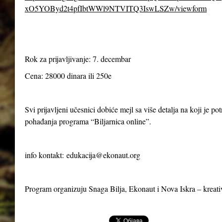
xO5YOByd2t4pfIbtWWl9NTVITQ3IswLSZw/viewform
Rok za prijavljivanje: 7. decembar
Cena: 28000 dinara ili 250e
Svi prijavljeni učesnici dobiće mejl sa više detalja na koji je p
pohađanja programa “Biljarnica online”.
info kontakt:
edukacija@ekonaut.org
Program organizuju Snaga Bilja, Ekonaut i Nova Iskra – kreat