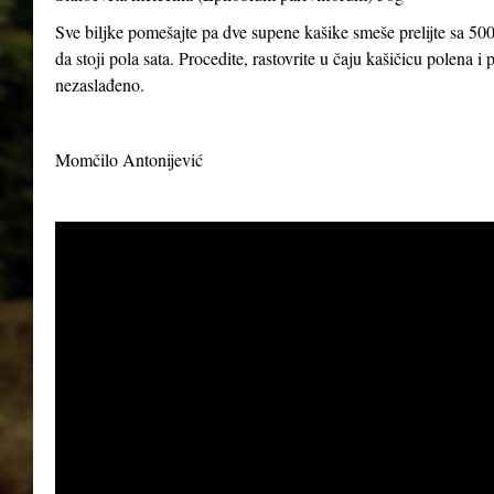
Sve biljke pomešajte pa dve supene kašike smeše prelijte sa 500
da stoji pola sata. Procedite, rastovrite u čaju kašičicu polena 
nezaslađeno.
Momčilo Antonijević