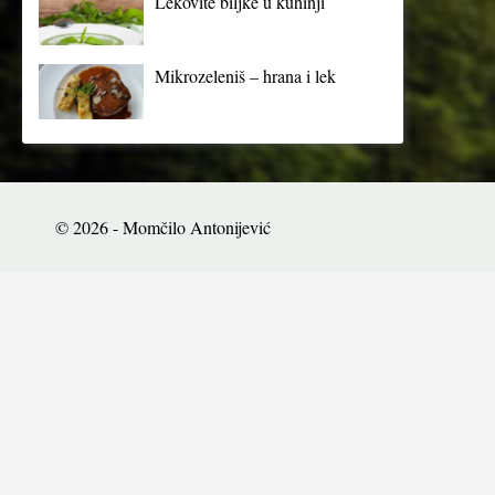
Lekovite biljke u kuhinji
Mikrozeleniš – hrana i lek
© 2026 - Momčilo Antonijević