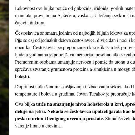
Lekovitost ove biljke potiče od glikozida, iridoida, gorkih mater
manitola, provitamina A, šećera, voska… U lečenju se koristi n
čajevi i tinktura.
Čestoslavica se smatra jednim od najboljih biljnih lekova za up
Pije se čaj od jednakih delova čestoslavice, divlje dan i noći i 
noćurka. Čestoslavica se preporučuje i kao efikasan lek protiv st
ljude u godinama je poboljšava memoriju, posebno ako se zabor
Premorenim osobama umanjuje nervozu i pomže da utonu u dubo
sprečava stvaranje grumenova proteina a-sinukleina u mozgu (
bolesti).
Doprinosi i olakšanom iskašljavanju i izbacivanju sekreta kod b
temperature i bolova u grudima. Jovan Tucakov je preoručuje ko
utiče na smanjenje nivoa holesterola u krvi, spr
Ova biljka
deluje na jetru. Nekada se čestolavica upotrebljavala kao le
peska u urinu i benignog uvećanja prostate.
Stimuliše želud
varenje hrane u crevima.