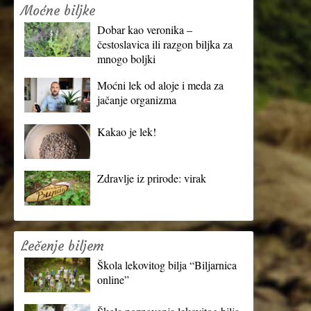
Moćne biljke
Dobar kao veronika –
čestoslavica ili razgon biljka za
mnogo boljki
Moćni lek od aloje i meda za
jačanje organizma
Kakao je lek!
Zdravlje iz prirode: virak
Lečenje biljem
Škola lekovitog bilja “Biljarnica
online”