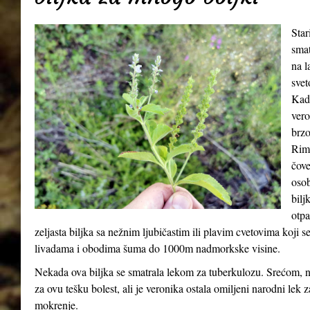
Star
smat
na l
svet
Kada
vero
brzo
Riml
čove
osob
bilj
otpa
zeljasta biljka sa nežnim ljubičastim ili plavim cvetovima koji 
livadama i obodima šuma do 1000m nadmorkske visine.
Nekada ova biljka se smatrala lekom za tuberkulozu. Srećom, n
za ovu tešku bolest, ali je veronika ostala omiljeni narodni lek 
mokrenje.