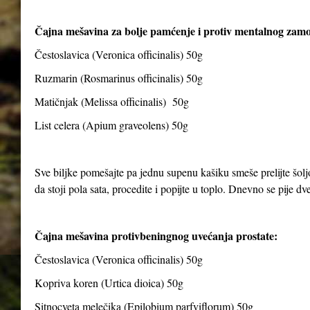
Čajna mešavina za bolje pamćenje i protiv mentalnog zam
Čestoslavica (Veronica officinalis) 50g
Ruzmarin (Rosmarinus officinalis) 50g
Matičnjak (Melissa officinalis) 50g
List celera (Apium graveolens) 50g
Sve biljke pomešajte pa jednu supenu kašiku smeše prelijte šolj
da stoji pola sata, procedite i popijte u toplo. Dnevno se pije dve 
Čajna mešavina protivbeningnog uvećanja prostate:
Čestoslavica (Veronica officinalis) 50g
Kopriva koren (Urtica dioica) 50g
Sitnocveta melečika (Epilobium parfviflorum) 50g