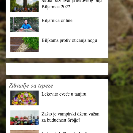
Škola poznavanja lekovitog bilja
Biljarnica 2022
Biljarnica online
Biljkama protiv oticanja nogu
Zdravlje sa trpeze
Lekovito cveće u tanjiru
Zašto je vampirski džem važan
za budućnost Srbije?