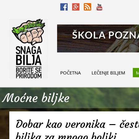
POČETNA
LEČENJE BILJEM
M
Moćne biljke
Dobar kao veronika – često
biljka za mnogo boljki