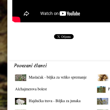
Povezani članci
Maslačak - biljka za veliko spremanje
organizma
Alchajmerova bolest
P
Hajdučka trava - Biljka za junaka