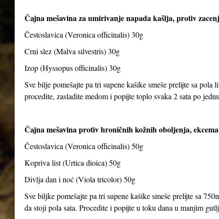
Čajna mešavina za umirivanje napada kašlja, protiv zacenj
Čestoslavica (Veronica officinalis) 30g
Crni slez (Malva silvestris) 30g
Izop (Hyssopus officinalis) 30g
Sve bilje pomešajte pa tri supene kašike smeše prelijte sa pola li
procedite, zasladite medom i popijte toplo svaka 2 sata po jedn
Čajna mešavina protiv hroničnih kožnih oboljenja, ekcema 
Čestoslavica (Veronica officinalis) 50g
Kopriva list (Urtica dioica) 50g
Divlja dan i noć (Viola tricolor) 50g
Sve biljke pomešajte pa tri supene kašike smeše prelijte sa 750m
da stoji pola sata. Procedite i popijte u toku dana u manjim gut