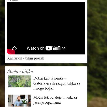
Kantarion - biljni prozak
Moćne biljke
Dobar kao veronika –
čestoslavica ili razgon biljka za
mnogo boljki
Moćni lek od aloje i meda za
jačanje organizma