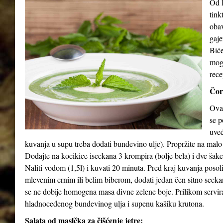
Od l
tink
obav
gaje
Biće
mog
rece
Čor
Ova 
se p
uveć
kuvanja u supu treba dodati bundevino ulje). Propržite na malo
Dodajte na kocikice iseckana 3 krompira (bolje bela) i dve šak
Naliti vodom (1,5l) i kuvati 20 minuta. Pred kraj kuvanja posol
mlevenim crnim ili belim biberom, dodati jedan čen sitno seck
se ne dobije homogena masa divne zelene boje. Prilikom serviran
hladnoceđenog bundevinog ulja i supenu kašiku krutona.
Salata od maslčka za čišćenje jetre: