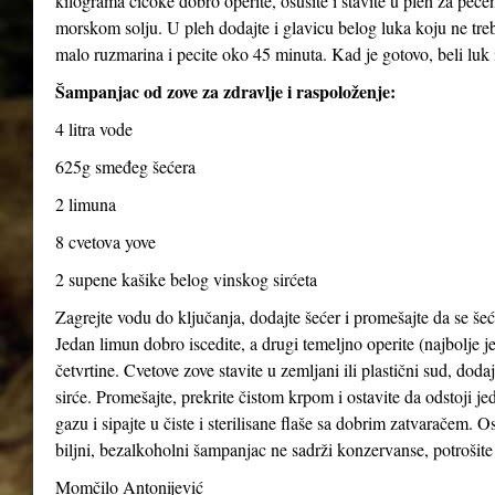
kilograma čičoke dobro operite, osušite i stavite u pleh za pečen
morskom solju. U pleh dodajte i glavicu belog luka koju ne treba
malo ruzmarina i pecite oko 45 minuta. Kad je gotovo, beli luk i
Šampanjac od zove za zdravlje i raspoloženje:
4 litra vode
625g smeđeg šećera
2 limuna
8 cvetova yove
2 supene kašike belog vinskog sirćeta
Zagrejte vodu do ključanja, dodajte šećer i promešajte da se šeće
Jedan limun dobro iscedite, a drugi temeljno operite (najbolje je
četvrtine. Cvetove zove stavite u zemljani ili plastični sud, dod
sirće. Promešajte, prekrite čistom krpom i ostavite da odstoji j
gazu i sipajte u čiste i sterilisane flaše sa dobrim zatvaračem. O
biljni, bezalkoholni šampanjac ne sadrži konzervanse, potrošite 
Momčilo Antonijević