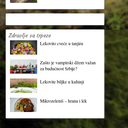
Zdravlje sa trpeze
Lekovito cveće u tanjiru
Zašto je vampirski džem važan
za budućnost Srbije?
Lekovite biljke u kuhinji
Mikrozeleniš – hrana i lek