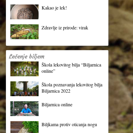
Kakao je lek!
Zdravlje iz prirode: virak
Lečenje biljem
Škola lekovitog bilja “Biljarnica
online”
Škola poznavanja lekovitog bilja
Biljarnica 2022
Biljarnica online
Biljkama protiv oticanja nogu