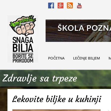
POČETNA
LEČENJE BILJEM
M
Zdravlje sa trpeze
Lekovite biljke u kuhinji