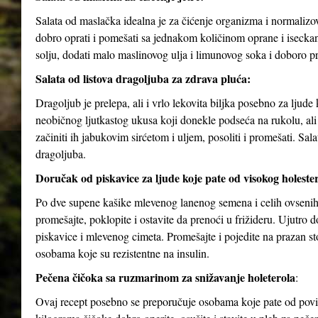
Salata od maslačka idealna je za čićenje organizma i normalizov
dobro oprati i pomešati sa jednakom količinom oprane i isecka
solju, dodati malo maslinovog ulja i limunovog soka i doboro p
Salata od listova dragoljuba za zdrava pluća:
Dragoljub je prelepa, ali i vrlo lekovita biljka posebno za ljud
neobičnog ljutkastog ukusa koji donekle podseća na rukolu, ali j
začiniti ih jabukovim sirćetom i uljem, posoliti i promešati. Sa
dragoljuba.
Doručak od piskavice za ljude koje pate od visokog holesterol
Po dve supene kašike mlevenog lanenog semena i celih ovsenih 
promešajte, poklopite i ostavite da prenoći u frižideru. Ujutro
piskavice i mlevenog cimeta. Promešajte i pojedite na prazan 
osobama koje su rezistentne na insulin.
Pečena čičoka sa ruzmarinom za snižavanje holeterola
:
Ovaj recept posebno se preporučuje osobama koje pate od povišen