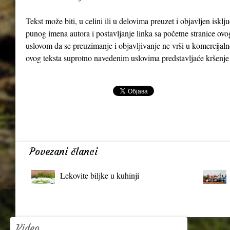
Tekst može biti, u celini ili u delovima preuzet i objavljen iskl
punog imena autora i postavljanje linka sa početne stranice ovo
uslovom da se preuzimanje i objavljivanje ne vrši u komercijaln
ovog teksta suprotno navedenim uslovima predstavljaće kršenje
Povezani članci
Lekovite biljke u kuhinji
Video