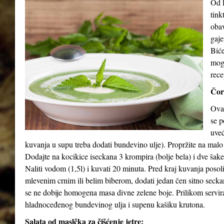
Od l
tink
obav
gaje
Biće
mog
rece
Čor
Ova 
se p
uveć
kuvanja u supu treba dodati bundevino ulje). Propržite na malo
Dodajte na kocikice iseckana 3 krompira (bolje bela) i dve šak
Naliti vodom (1,5l) i kuvati 20 minuta. Pred kraj kuvanja posol
mlevenim crnim ili belim biberom, dodati jedan čen sitno seck
se ne dobije homogena masa divne zelene boje. Prilikom serviran
hladnoceđenog bundevinog ulja i supenu kašiku krutona.
Salata od maslčka za čišćenje jetre: