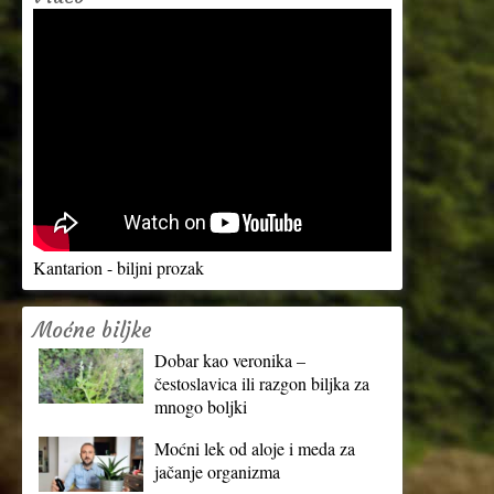
Kantarion - biljni prozak
Moćne biljke
Dobar kao veronika –
čestoslavica ili razgon biljka za
mnogo boljki
Moćni lek od aloje i meda za
jačanje organizma