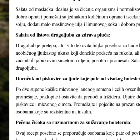
Salata od maslačka idealna je za čićenje organizma i normalizov
dobro oprati i pomešati sa jednakom količinom oprane i isecka
solju, dodati malo maslinovog ulja i limunovog soka i doboro p
Salata od listova dragoljuba za zdrava pluća:
Dragoljub je prelepa, ali i vrlo lekovita biljka posebno za ljud
neobičnog ljutkastog ukusa koji donekle podseća na rukolu, ali j
začiniti ih jabukovim sirćetom i uljem, posoliti i promešati. Sa
dragoljuba.
Doručak od piskavice za ljude koje pate od visokog holesterol
Po dve supene kašike mlevenog lanenog semena i celih ovsenih 
promešajte, poklopite i ostavite da prenoći u frižideru. Ujutro
piskavice i mlevenog cimeta. Promešajte i pojedite na prazan 
osobama koje su rezistentne na insulin.
Pečena čičoka sa ruzmarinom za snižavanje holeterola
:
Ovaj recept posebno se preporučuje osobama koje pate od povišen