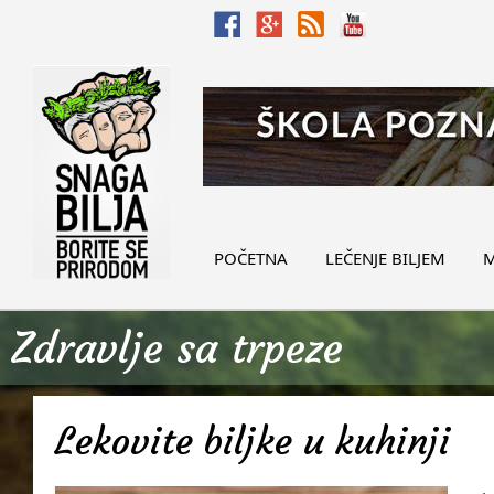
POČETNA
LEČENJE BILJEM
M
Zdravlje sa trpeze
Lekovite biljke u kuhinji