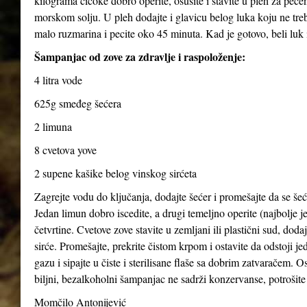
kilograma čičoke dobro operite, osušite i stavite u pleh za pečen
morskom solju. U pleh dodajte i glavicu belog luka koju ne treba
malo ruzmarina i pecite oko 45 minuta. Kad je gotovo, beli luk i
Šampanjac od zove za zdravlje i raspoloženje:
4 litra vode
625g smeđeg šećera
2 limuna
8 cvetova yove
2 supene kašike belog vinskog sirćeta
Zagrejte vodu do ključanja, dodajte šećer i promešajte da se šeće
Jedan limun dobro iscedite, a drugi temeljno operite (najbolje je
četvrtine. Cvetove zove stavite u zemljani ili plastični sud, dod
sirće. Promešajte, prekrite čistom krpom i ostavite da odstoji j
gazu i sipajte u čiste i sterilisane flaše sa dobrim zatvaračem. O
biljni, bezalkoholni šampanjac ne sadrži konzervanse, potrošite 
Momčilo Antonijević