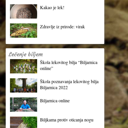
Kakao je lek!
Zdravlje iz prirode: virak
Lečenje biljem
Škola lekovitog bilja “Biljarnica
online”
Škola poznavanja lekovitog bilja
Biljarnica 2022
Biljarnica online
Biljkama protiv oticanja nogu