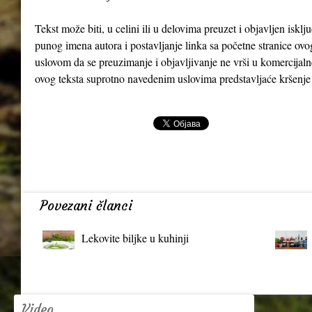
Tekst može biti, u celini ili u delovima preuzet i objavljen iskl
punog imena autora i postavljanje linka sa početne stranice ovo
uslovom da se preuzimanje i objavljivanje ne vrši u komercijaln
ovog teksta suprotno navedenim uslovima predstavljaće kršenje
Povezani članci
Lekovite biljke u kuhinji
Video