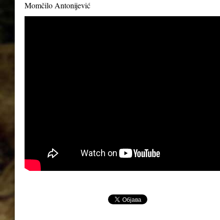
Momčilo Antonijević