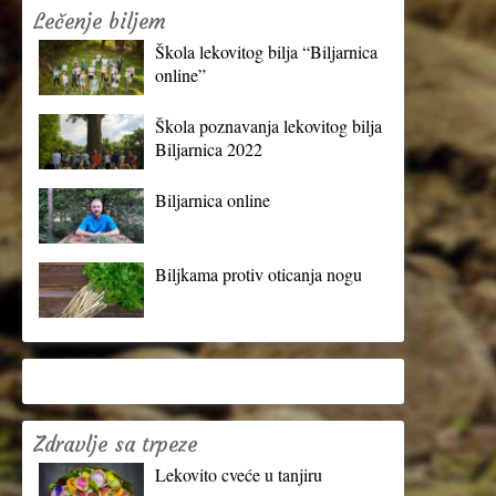
Lečenje biljem
Škola lekovitog bilja “Biljarnica
online”
Škola poznavanja lekovitog bilja
Biljarnica 2022
Biljarnica online
Biljkama protiv oticanja nogu
Zdravlje sa trpeze
Lekovito cveće u tanjiru