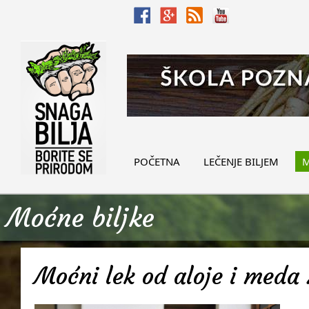
POČETNA
LEČENJE BILJEM
M
Moćne biljke
Moćni lek od aloje i meda