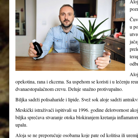
Aloj
pozn
Čuve
u po
utvr
jača
prel
tera
odb
Aloj
opekotina, rana i ekcema. Sa uspehom se koristi i u lečenju reum
dvanaestopalačnom crevu. Deluje snažno protivupalno.
Biljka sadrži polisaharide i lipide. Svež sok aloje sadrži antrakv
Meskički istraživači ispitivali su 1996. godine delotvornost ak
biljka sprečava stvaranje otoka blokiranjem kretanja inflamatorni
upalu.
Aloja se ne preporučuje osobama koje pate od kolitisa ili uremij