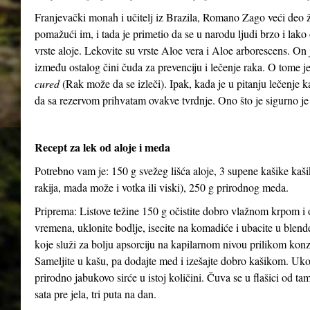
Franjevački monah i učitelj iz Brazila, Romano Zago veći deo 
pomažući im, i tada je primetio da se u narodu ljudi brzo i lako 
vrste aloje. Lekovite su vrste Aloe vera i Aloe arborescens. On j
između ostalog čini čuda za prevenciju i lečenje raka. O tome 
cured
(Rak može da se izleči). Ipak, kada je u pitanju lečenje 
da sa rezervom prihvatam ovakve tvrdnje. Ono što je sigurno je
Recept za lek od aloje i meda
Potrebno vam je: 150 g svežeg lišća aloje, 3 supene kašike kaš
rakija, mada može i votka ili viski), 250 g prirodnog meda.
Priprema: Listove težine 150 g očistite dobro vlažnom krpom i o
vremena, uklonite bodlje, isecite na komadiće i ubacite u blen
koje služi za bolju apsorciju na kapilarnom nivou prilikom kon
Sameljite u kašu, pa dodajte med i izešajte dobro kašikom. Uko
prirodno jabukovo sirće u istoj količini. Čuva se u flašici od ta
sata pre jela, tri puta na dan.