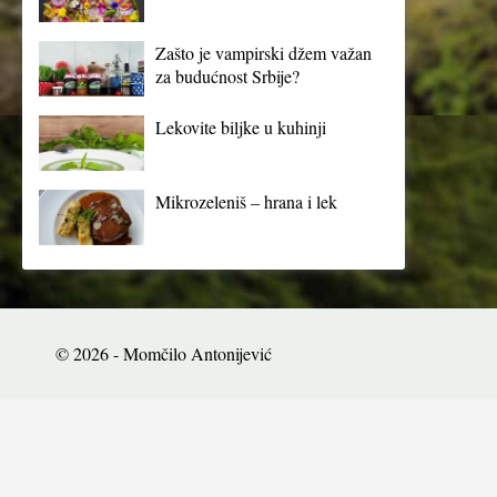
Zašto je vampirski džem važan
za budućnost Srbije?
Lekovite biljke u kuhinji
Mikrozeleniš – hrana i lek
© 2026 - Momčilo Antonijević