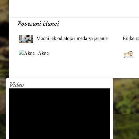
Povezani članci
Moćni lek od aloje i meda za jačanje
Biljke z
organizma
Akne
Video