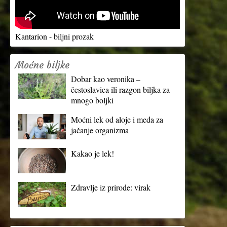
Kantarion - biljni prozak
Moćne biljke
Dobar kao veronika –
čestoslavica ili razgon biljka za
mnogo boljki
Moćni lek od aloje i meda za
jačanje organizma
Kakao je lek!
Zdravlje iz prirode: virak