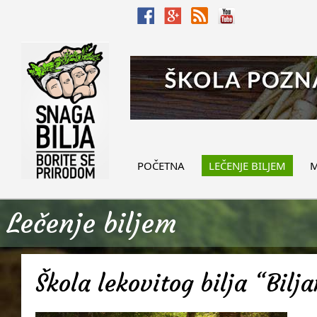
POČETNA
LEČENJE BILJEM
M
Lečenje biljem
Škola lekovitog bilja “Bilj