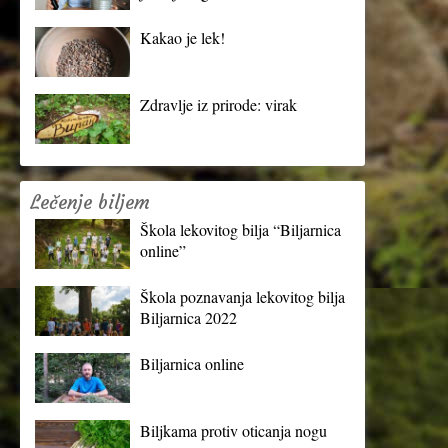
Kakao je lek!
Zdravlje iz prirode: virak
Lečenje biljem
Škola lekovitog bilja “Biljarnica
online”
Škola poznavanja lekovitog bilja
Biljarnica 2022
Biljarnica online
Biljkama protiv oticanja nogu