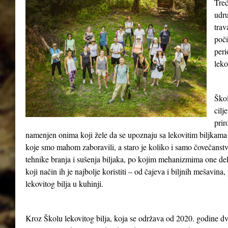
Treć
udru
tra
poči
peri
leko
Škol
cilj
prir
namenjen onima koji žele da se upoznaju sa lekovitim biljkama 
koje smo mahom zaboravili, a staro je koliko i samo čovečanst
tehnike branja i sušenja biljaka, po kojim mehanizmima one del
koji način ih je najbolje koristiti – od čajeva i biljnih mešavina
lekovitog bilja u kuhinji.
Kroz Školu lekovitog bilja, koja se održava od 2020. godine dv