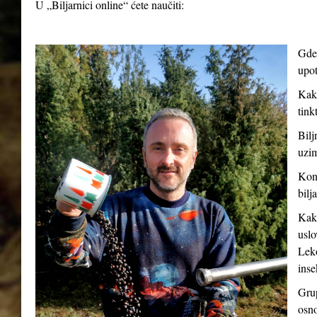
U „Biljarnici online“ ćete naučiti:
Gde 
upot
Kako
tink
Bilj
uzim
Kont
bilj
Kako
uslo
Leko
inse
Grup
osno