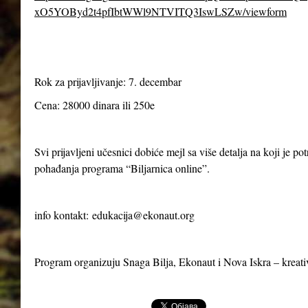
xO5YOByd2t4pfIbtWWl9NTVITQ3IswLSZw/viewform
Rok za prijavljivanje: 7. decembar
Cena: 28000 dinara ili 250e
Svi prijavljeni učesnici dobiće mejl sa više detalja na koji je p
pohađanja programa “Biljarnica online”.
info kontakt:
edukacija@ekonaut.org
Program organizuju Snaga Bilja, Ekonaut i Nova Iskra – kreat