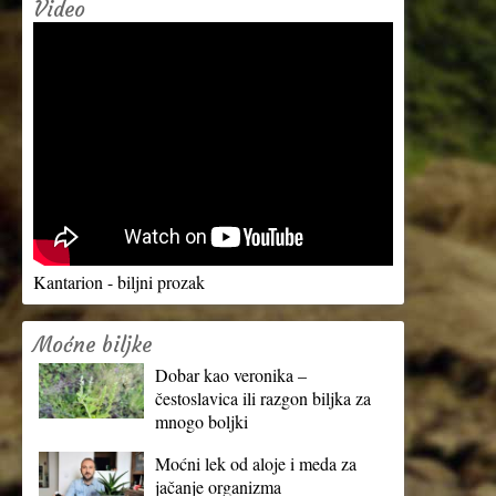
Video
Kantarion - biljni prozak
Moćne biljke
Dobar kao veronika –
čestoslavica ili razgon biljka za
mnogo boljki
Moćni lek od aloje i meda za
jačanje organizma