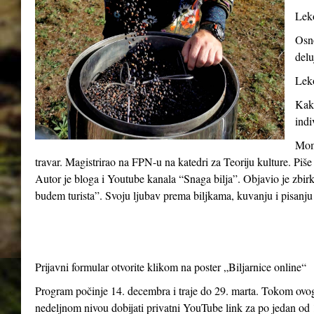
Leko
Osno
delu
Leko
Kako
indi
Momč
travar. Magistrirao na FPN-u na katedri za Teoriju kulture. Piše
Autor je bloga i Youtube kanala “Snaga bilja”. Objavio je zbir
budem turista”. Svoju ljubav prema biljkama, kuvanju i pisanju 
Prijavni formular otvorite klikom na poster „Biljarnice online“
Program počinje 14. decembra i traje do 29. marta. Tokom ovog 
nedeljnom nivou dobijati privatni YouTube link za po jedan od 