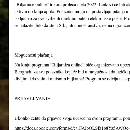
„Biljarnice online“ tokom proleća i leta 2022. Linkovi će biti ak
aktivni do kraja aprila. Polaznici mogu da postavljaju pitanja u
isključivo za ove svrhe ili direktno putem elektronske pošte. P
se nalazite, bilo da ste u Srbiji ili u inostranstvu, nema ogranič
Mogućnosti plaćanja
Na kraju programa “Biljarnica online” biće organizovano upo
Beogradu za sve polaznike koji će biti u mogućnosti da fizički p
divljim, lekovitim i mirisnim biljkama! Program se odvija na s
PRIJAVLJIVANJE
Ukoliko želite da prijavite svoje učešće na ovom programu, po
https://docs.google.com/forms/d/e/1FAIpQLSfz1p8Ya5AvJQc-