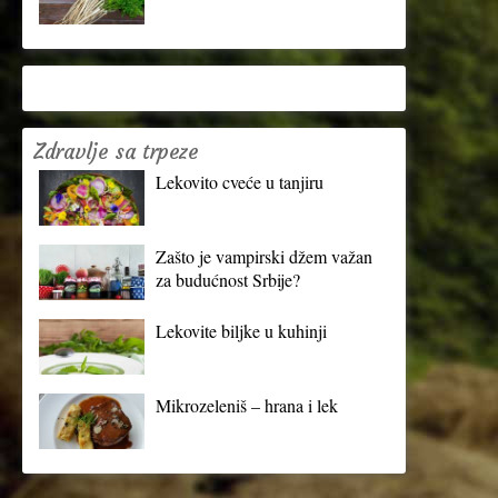
Zdravlje sa trpeze
Lekovito cveće u tanjiru
Zašto je vampirski džem važan
za budućnost Srbije?
Lekovite biljke u kuhinji
Mikrozeleniš – hrana i lek