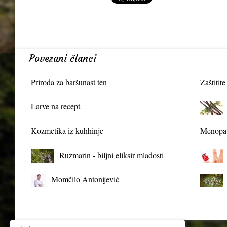
Povezani članci
Priroda za baršunast ten
Zaštitite
Larve na recept
Kozmetika iz kuhhinje
Menopau
Ruzmarin - biljni eliksir mladosti
Momčilo Antonijević