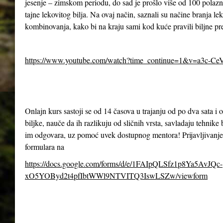
jesenje – zimskom periodu, do sad je prošlo više od 100 polazn
tajne lekovitog bilja. Na ovaj način, saznali su načine branja le
kombinovanja, kako bi na kraju sami kod kuće pravili biljne pr
https://www.youtube.com/watch?time_continue=1&v=a3c-Ce
Onlajn kurs sastoji se od 14 časova u trajanju od po dva sata 
biljke, nauče da ih razlikuju od sličnih vrsta, savladaju tehnike 
im odgovara, uz pomoć uvek dostupnog mentora! Prijavljivanje
formulara na
https://docs.google.com/forms/d/e/1FAIpQLSfz1p8Ya5AvJQc-
xO5YOByd2t4pfIbtWWl9NTVITQ3IswLSZw/viewform