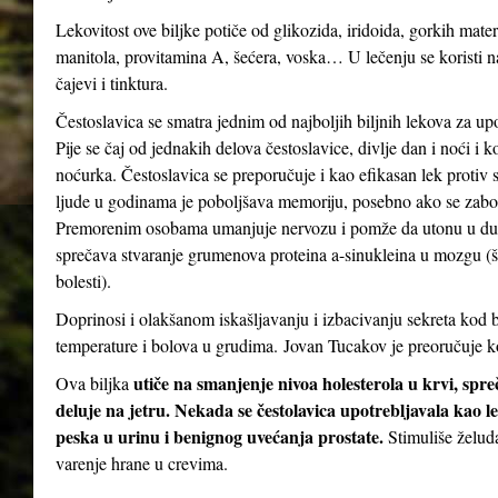
Lekovitost ove biljke potiče od glikozida, iridoida, gorkih mater
manitola, provitamina A, šećera, voska… U lečenju se koristi n
čajevi i tinktura.
Čestoslavica se smatra jednim od najboljih biljnih lekova za up
Pije se čaj od jednakih delova čestoslavice, divlje dan i noći i 
noćurka. Čestoslavica se preporučuje i kao efikasan lek protiv st
ljude u godinama je poboljšava memoriju, posebno ako se zabor
Premorenim osobama umanjuje nervozu i pomže da utonu u dubo
sprečava stvaranje grumenova proteina a-sinukleina u mozgu (
bolesti).
Doprinosi i olakšanom iskašljavanju i izbacivanju sekreta kod b
temperature i bolova u grudima. Jovan Tucakov je preoručuje ko
utiče na smanjenje nivoa holesterola u krvi, spr
Ova biljka
deluje na jetru. Nekada se čestolavica upotrebljavala kao le
peska u urinu i benignog uvećanja prostate.
Stimuliše želud
varenje hrane u crevima.