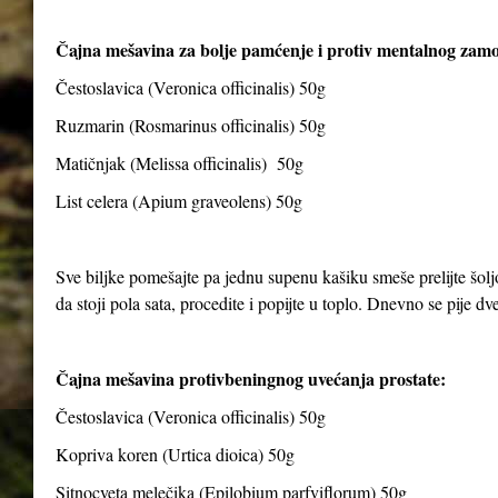
Čajna mešavina za bolje pamćenje i protiv mentalnog zam
Čestoslavica (Veronica officinalis) 50g
Ruzmarin (Rosmarinus officinalis) 50g
Matičnjak (Melissa officinalis) 50g
List celera (Apium graveolens) 50g
Sve biljke pomešajte pa jednu supenu kašiku smeše prelijte šolj
da stoji pola sata, procedite i popijte u toplo. Dnevno se pije dve 
Čajna mešavina protivbeningnog uvećanja prostate:
Čestoslavica (Veronica officinalis) 50g
Kopriva koren (Urtica dioica) 50g
Sitnocveta melečika (Epilobium parfviflorum) 50g