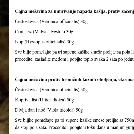
Čajna mešavina za umirivanje napada kašlja, protiv zacenj
Čestoslavica (Veronica officinalis) 30g
Crni slez (Malva silvestris) 30g
Izop (Hyssopus officinalis) 30g
Sve bilje pomešajte pa tri supene kašike smeše prelijte sa pola li
procedite, zasladite medom i popijte toplo svaka 2 sata po jedn
Čajna mešavina protiv hroničnih kožnih oboljenja, ekcema 
Čestoslavica (Veronica officinalis) 50g
Kopriva list (Urtica dioica) 50g
Divlja dan i noć (Viola tricolor) 50g
Sve biljke pomešajte pa tri supene kašike smeše prelijte sa 750m
da stoji pola sata. Procedite i popijte u toku dana u manjim gut