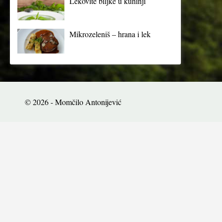
Lekovite biljke u kuhinji
Mikrozeleniš – hrana i lek
© 2026 - Momčilo Antonijević