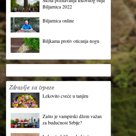
Škola poznavanja lekovitog bilja
Biljarnica 2022
Biljarnica online
Biljkama protiv oticanja nogu
Zdravlje sa trpeze
Lekovito cveće u tanjiru
Zašto je vampirski džem važan
za budućnost Srbije?