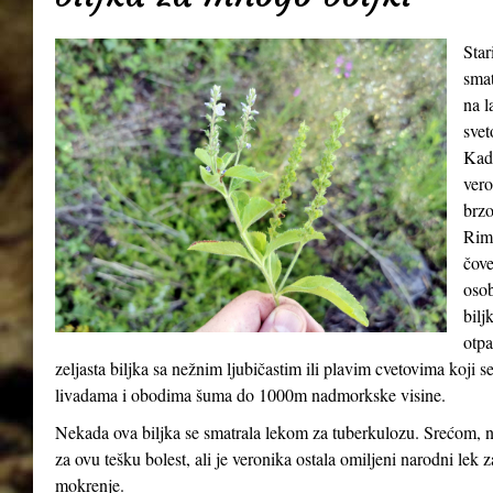
Star
smat
na l
svet
Kada
vero
brzo
Riml
čove
osob
bilj
otpa
zeljasta biljka sa nežnim ljubičastim ili plavim cvetovima koji 
livadama i obodima šuma do 1000m nadmorkske visine.
Nekada ova biljka se smatrala lekom za tuberkulozu. Srećom, n
za ovu tešku bolest, ali je veronika ostala omiljeni narodni lek 
mokrenje.