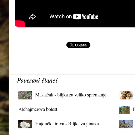
Povezani članci
Maslačak - biljka za veliko spremanje
organizma
Alchajmerova bolest
P
Hajdučka trava - Biljka za junaka