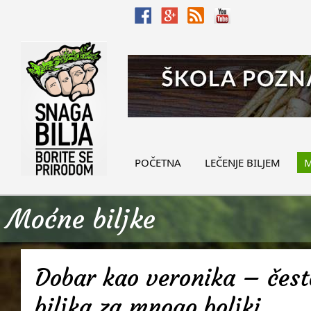
POČETNA
LEČENJE BILJEM
M
Moćne biljke
Dobar kao veronika – često
biljka za mnogo boljki