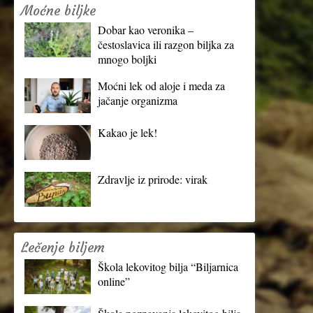
Moćne biljke
Dobar kao veronika –
čestoslavica ili razgon biljka za
mnogo boljki
Moćni lek od aloje i meda za
jačanje organizma
Kakao je lek!
Zdravlje iz prirode: virak
Lečenje biljem
Škola lekovitog bilja “Biljarnica
online”