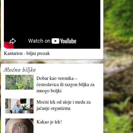
Kantarion - biljni prozak
Moćne biljke
Dobar kao veronika –
čestoslavica ili razgon biljka za
mnogo boljki
Moćni lek od aloje i meda za
jačanje organizma
Kakao je lek!