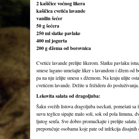
2 kašičice voćnog likera
kašičica cvetića lavande
vanilin šećer
50 g šećera
250 ml slatke pavlake
400 ml jogurta
200 g džema od borovnica
Cvetiće lavande prelijte likerom. Slatku pavlaku istuci
smese lagano umešajte liker s lavandom i džem od bor
pa na nju izlijte smesu s džemom. Na kraju ulijte os
cvetićem lavande. Držite u frižideru do posluživanja
Lekovita salata od dragoljuba:
Šaku svežih listova dragoljuba iseckati, pomešati sa 
suvu teglicu sipajte malo soli, sok od pola limuna, 
ljutog senfa. Sve dobro promućkajte i prelijte salatu
preporučuje osobama koje pate od infekcija disajnih