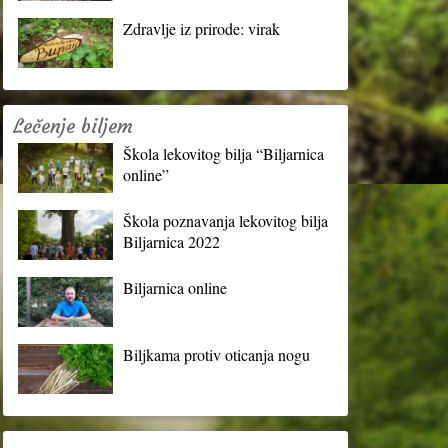
Zdravlje iz prirode: virak
Lečenje biljem
Škola lekovitog bilja “Biljarnica
online”
Škola poznavanja lekovitog bilja
Biljarnica 2022
Biljarnica online
Biljkama protiv oticanja nogu