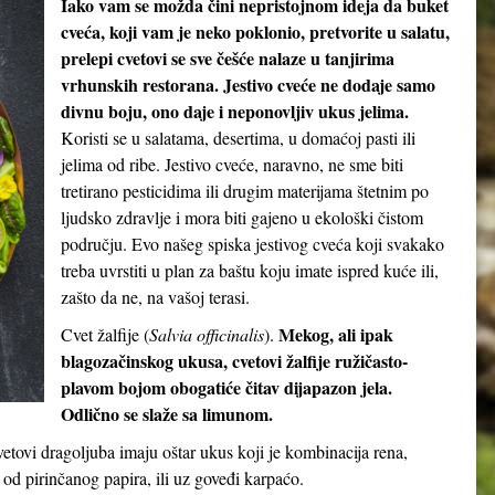
Iako vam se možda čini nepristojnom ideja da buket
cveća, koji vam je neko poklonio, pretvorite u salatu,
prelepi cvetovi se sve češće nalaze u tanjirima
vrhunskih restorana. Jestivo cveće ne dodaje samo
divnu boju, ono daje i neponovljiv ukus jelima.
Koristi se u salatama, desertima, u domaćoj pasti ili
jelima od ribe. Jestivo cveće, naravno, ne sme biti
tretirano pesticidima ili drugim materijama štetnim po
ljudsko zdravlje i mora biti gajeno u ekološki čistom
području. Evo našeg spiska jestivog cveća koji svakako
treba uvrstiti u plan za baštu koju imate ispred kuće ili,
zašto da ne, na vašoj terasi.
Mekog, ali ipak
Cvet žalfije (
Salvia officinalis
).
blagozačinskog ukusa, cvetovi žalfije ružičasto-
plavom bojom obogatiće čitav dijapazon jela.
Odlično se slaže sa limunom.
cvetovi dragoljuba imaju oštar ukus koji je kombinacija rena,
 od pirinčanog papira, ili uz goveđi karpaćo.