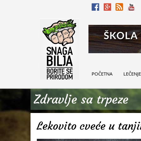
POČETNA
LEČENJE
Zdravlje sa trpeze
Lekovito cveće u tanji