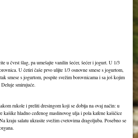
te u čvrst šlag, pa umešajte vanilin šećer, šećer i jogurt. U 1/3
ovnica. U četiri čaše prvo ulijte 1/3 osnovne smese s jogurtom,
tatak smese s jogurtom, pospite svežim borovnicama i sa još kojim
. Deluje smirujuće.
šakom rukole i preliti dresingom koji se dobija na ovaj način: u
dve kašike hladno ceđenog maslinovog ulja i pola kafene kašičice
. Na kraju salatu ukrasite svežim cvetovima dragoljuba. Posebno se
 organa.