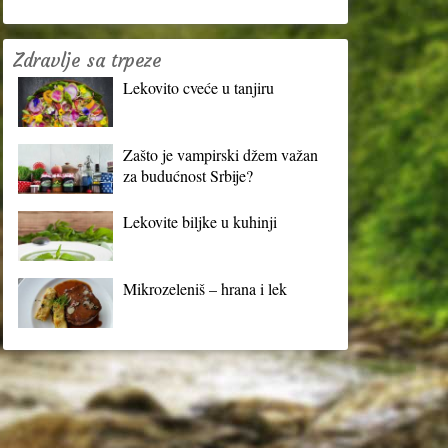
Zdravlje sa trpeze
Lekovito cveće u tanjiru
Zašto je vampirski džem važan
za budućnost Srbije?
Lekovite biljke u kuhinji
Mikrozeleniš – hrana i lek