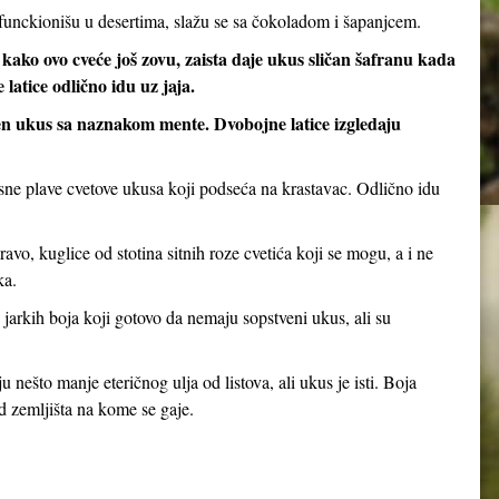
 funckionišu u desertima, slažu se sa čokoladom i šapanjcem.
 kako ovo cveće još zovu, zaista daje ukus sličan šafranu kada
latice odlično idu uz jaja.
elen ukus sa naznakom mente. Dvobojne latice izgledaju
asne plave cvetove ukusa koji podseća na krastavac. Odlično idu
ravo, kuglice od stotina sitnih roze cvetića koji se mogu, a i ne
ka.
 jarkih boja koji gotovo da nemaju sopstveni ukus, ali su
u nešto manje eteričnog ulja od listova, ali ukus je isti. Boja
d zemljišta na kome se gaje.