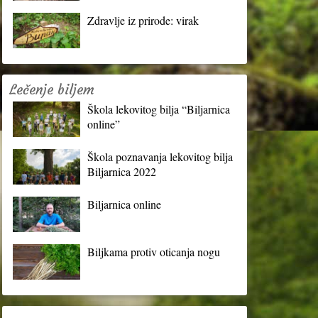
Zdravlje iz prirode: virak
Lečenje biljem
Škola lekovitog bilja “Biljarnica
online”
Škola poznavanja lekovitog bilja
Biljarnica 2022
Biljarnica online
Biljkama protiv oticanja nogu