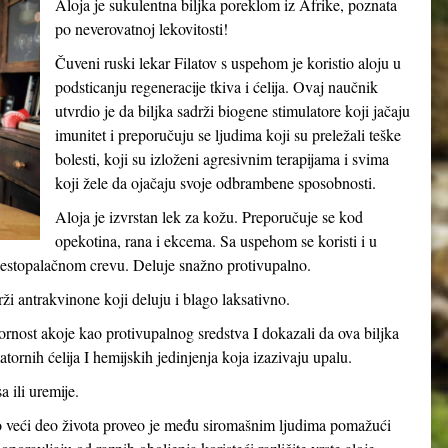
Aloja je sukulentna biljka poreklom iz Afrike, poznata
po neverovatnoj lekovitosti!
Čuveni ruski lekar Filatov s uspehom je koristio aloju u
podsticanju regeneracije tkiva i ćelija. Ovaj naučnik
utvrdio je da biljka sadrži biogene stimulatore koji jačaju
imunitet i preporučuju se ljudima koji su preležali teške
bolesti, koji su izloženi agresivnim terapijama i svima
koji žele da ojačaju svoje odbrambene sposobnosti.
Aloja je izvrstan lek za kožu. Preporučuje se kod
opekotina, rana i ekcema. Sa uspehom se koristi i u
naestopalačnom crevu. Deluje snažno protivupalno.
drži antrakvinone koji deluju i blago laksativno.
vornost akoje kao protivupalnog sredstva I dokazali da ova biljka
tornih ćelija I hemijskih jedinjenja koja izazivaju upalu.
 ili uremije.
o veći deo života proveo je među siromašnim ljudima pomažući