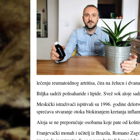
lečenju reumatoidnog artritisa, čira na želucu i dva
Biljka sadrži polisaharide i lipide. Svež sok aloje sa
Meskički istraživači ispitivali su 1996. godine delot
sprečava stvaranje otoka blokiranjem kretanja inflama
Aloja se ne preporučuje osobama koje pate od kolitisa
Franjevački monah i učitelj iz Brazila, Romano Zag