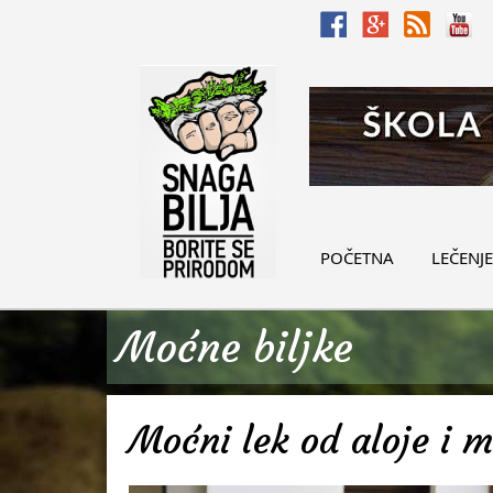
POČETNA
LEČENJE
Moćne biljke
Moćni lek od aloje i 