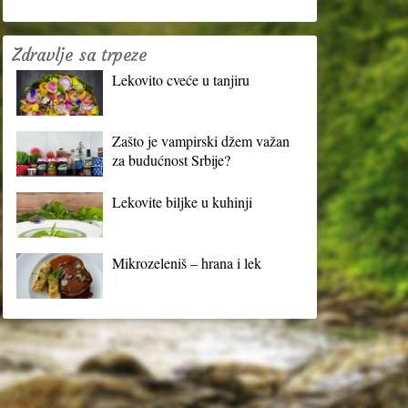
Zdravlje sa trpeze
Lekovito cveće u tanjiru
Zašto je vampirski džem važan
za budućnost Srbije?
Lekovite biljke u kuhinji
Mikrozeleniš – hrana i lek