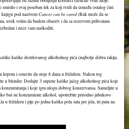
 oporavljaju od raznih oboljenja koristeći različite vrste aloje.
 smislio i ovaj poseban lek za koji tvrdi da između ostalog čini
o i knjigu pod nazivom
Cancer can be cured
(Rak može da se
jkama, uvek volim da budem obazriv i da sa rezervom prihvatam
 bezbedan i neće vam naškoditi.
kašike kašike destilovanog alkoholnog pića (najbolje dobra rakija,
m krpom i ostavite da stoje 8 dana u frižideru. Nakon tog
ite u blender. Dodajte 3 supene kašike jačeg alkoholnog pića koje
om konzumiranja i koje igra ulogu dobrog konzervansa. Sameljite u
iko baš ne konzumirate alkohol, upotrebite prirodno jabukovo
la u frižideru i pije po jedna kašika pola sata pre jela, tri puta na