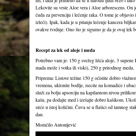
im, i tada je primetio da se u narodu ljudi brzo i lako
Lekovite su vrste Aloe vera i Aloe arborescens. On je
čuda za prevenciju i lečenje raka. O tome je objavi
izleči). Ipak, kada je u pitanju lečenje kancera bil
ovakve tvrdnje. Ono što je sigurno je da je ovaj lek
Recept za lek od aloje i meda
Potrebno vam je: 150 g svežeg lišća aloje, 3 supene 
mada može i votka ili viski), 250 g prirodnog meda.
Priprema: Listove težine 150 g očistite dobro vlažno
vremena, uklonite bodlje, isecite na komadiće i ubac
služi za bolju apsorciju na kapilarnom nivou prilik
kašu, pa dodajte med i izešajte dobro kašikom. Ukol
sirće u istoj količini. Čuva se u flašici od tamnog stak
dan.
Momčilo Antonijević