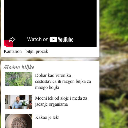
Kantarion - biljni prozak
Moćne biljke
Dobar kao veronika –
čestoslavica ili razgon biljka za
mnogo boljki
Moćni lek od aloje i meda za
jačanje organizma
Kakao je lek!