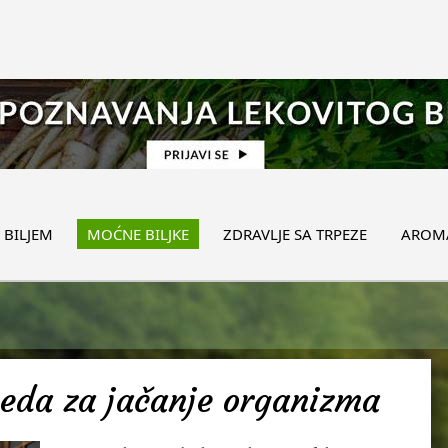
 BILJEM
MOĆNE BILJKE
ZDRAVLJE SA TRPEZE
AROMA
meda za jačanje organizma