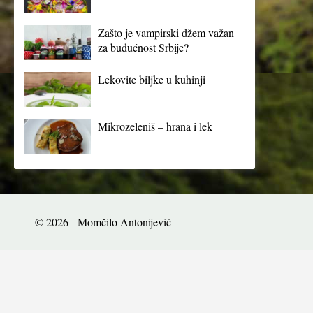
Zašto je vampirski džem važan
za budućnost Srbije?
Lekovite biljke u kuhinji
Mikrozeleniš – hrana i lek
© 2026 - Momčilo Antonijević