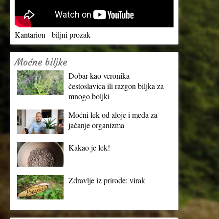
Kantarion - biljni prozak
Moćne biljke
Dobar kao veronika –
čestoslavica ili razgon biljka za
mnogo boljki
Moćni lek od aloje i meda za
jačanje organizma
Kakao je lek!
Zdravlje iz prirode: virak