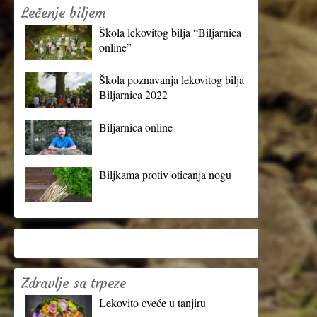
Lečenje biljem
Škola lekovitog bilja “Biljarnica
online”
Škola poznavanja lekovitog bilja
Biljarnica 2022
Biljarnica online
Biljkama protiv oticanja nogu
Zdravlje sa trpeze
Lekovito cveće u tanjiru