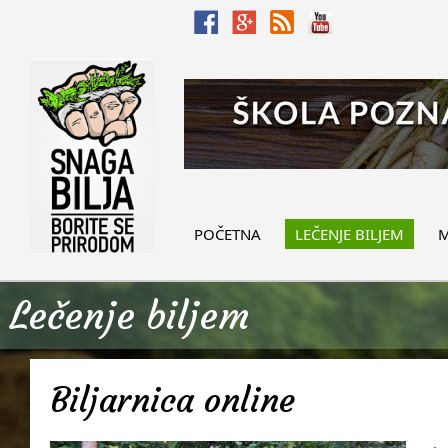
POČETNA
LEČENJE BILJEM
M
Lečenje biljem
Biljarnica online