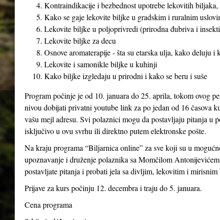
Kontraindikacije i bezbednost upotrebe lekovitih biljaka, 
Kako se gaje lekovite biljke u gradskim i ruralnim uslovim
Lekovite biljke u poljoprivredi (prirodna đubriva i insekti
Lekovite biljke za decu
Osnove aromaterapije - šta su etarska ulja, kako deluju i
Lekovite i samonikle biljke u kuhinji
Kako biljke izgledaju u prirodni i kako se beru i suše
Program počinje je od 10. januara do 25. aprila, tokom ovog pe
nivou dobijati privatni youtube link za po jedan od 16 časova ku
vašu mejl adresu. Svi polaznici mogu da postavljaju pitanja u p
isključivo u ovu svrhu ili direktno putem elektronske pošte.
Na kraju programa “Biljarnica online” za sve koji su u mogućno
upoznavanje i druženje polaznika sa Momčilom Antonijevićem 
postavljate pitanja i probati jela sa divljim, lekovitim i mirisnim
Prijave za kurs počinju 12. decembra i traju do 5. januara.
Cena programa