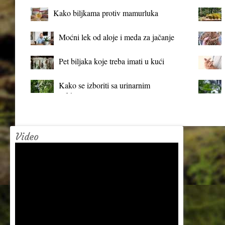
Kako biljkama protiv mamurluka
Moćni lek od aloje i meda za jačanje
organizma
Pet biljaka koje treba imati u kući
Kako se izboriti sa urinarnim
infekcijama?
Video