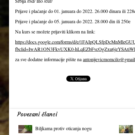
Srbija /rsd/ Ino /eur/
Prijave i plaćanje do 01. januara do 2022. 26.000 dinara ili 228
Prijave i plaćanje do 05. januara do 2022. 28.000 din ili 250e
Na kurs se možete prijaviti klikom na link:
https://docs.google.com/forms/d/e/1FAIpQLSfpDcMnMl
fbclid=IwAR1ON3FkvUXK0-hLqEZbFvcOgZxu6jzYSAtiW
za sve dodatne informacije pišite na
antonijevicmomcilo@gmai
Povezani članci
Biljkama protiv oticanja nogu