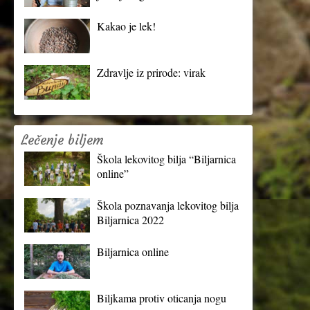
Kakao je lek!
Zdravlje iz prirode: virak
Lečenje biljem
Škola lekovitog bilja “Biljarnica
online”
Škola poznavanja lekovitog bilja
Biljarnica 2022
Biljarnica online
Biljkama protiv oticanja nogu