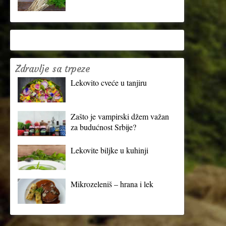
Zdravlje sa trpeze
Lekovito cveće u tanjiru
Zašto je vampirski džem važan
za budućnost Srbije?
Lekovite biljke u kuhinji
Mikrozeleniš – hrana i lek