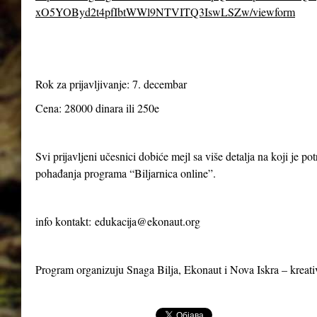
xO5YOByd2t4pfIbtWWl9NTVITQ3IswLSZw/viewform
Rok za prijavljivanje: 7. decembar
Cena: 28000 dinara ili 250e
Svi prijavljeni učesnici dobiće mejl sa više detalja na koji je p
pohađanja programa “Biljarnica online”.
info kontakt:
edukacija@ekonaut.org
Program organizuju Snaga Bilja, Ekonaut i Nova Iskra – kreat