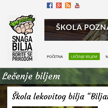
POČETNA
LEČENJE BILJEM
M
Lečenje biljem
Škola lekovitog bilja “Bilj