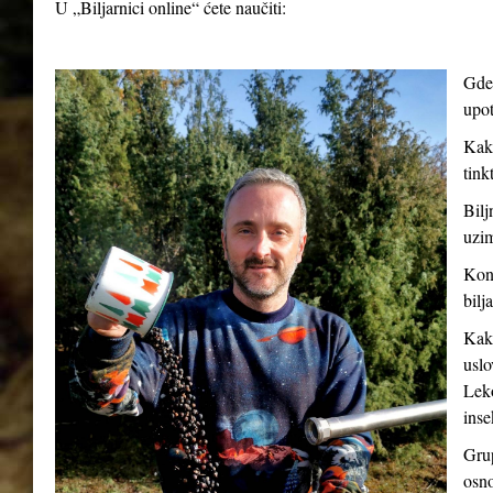
U „Biljarnici online“ ćete naučiti:
Gde 
upot
Kako
tink
Bilj
uzim
Kont
bilj
Kako
uslo
Leko
inse
Grup
osno