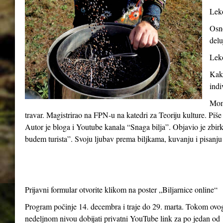
Leko
Osno
delu
Leko
Kako
indi
Momč
travar. Magistrirao na FPN-u na katedri za Teoriju kulture. Piše
Autor je bloga i Youtube kanala “Snaga bilja”. Objavio je zbir
budem turista”. Svoju ljubav prema biljkama, kuvanju i pisanju 
Prijavni formular otvorite klikom na poster „Biljarnice online“
Program počinje 14. decembra i traje do 29. marta. Tokom ovog 
nedeljnom nivou dobijati privatni YouTube link za po jedan od 