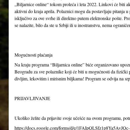
„Biljarnice online“ tokom proleća i leta 2022. Linkovi će biti ak
aktivni do kraja aprila. Polaznici mogu da postavljaju pitanja u
isključivo za ove svrhe ili direktno putem elektronske pošte. P
se nalazite, bilo da ste u Srbiji ili u inostranstvu, nema ogranič
Mogućnosti plaćanja
Na kraju programa “Biljarnica online” biće organizovano upo
Beogradu za sve polaznike koji će biti u mogućnosti da fizički p
divljim, lekovitim i mirisnim biljkama! Program se odvija na s
PRIJAVLJIVANJE
Ukoliko želite da prijavite svoje učešće na ovom programu, po
https://docs.google.com/forms/d/e/1FAIpQLSfz1p8Ya5AvJQc-