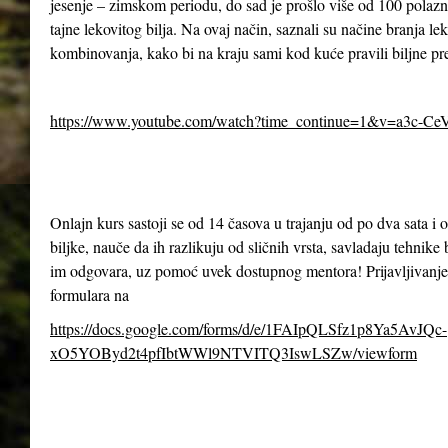
jesenje – zimskom periodu, do sad je prošlo više od 100 polazn
tajne lekovitog bilja. Na ovaj način, saznali su načine branja le
kombinovanja, kako bi na kraju sami kod kuće pravili biljne pr
https://www.youtube.com/watch?time_continue=1&v=a3c-Ce
Onlajn kurs sastoji se od 14 časova u trajanju od po dva sata 
biljke, nauče da ih razlikuju od sličnih vrsta, savladaju tehnike 
im odgovara, uz pomoć uvek dostupnog mentora! Prijavljivanje
formulara na
https://docs.google.com/forms/d/e/1FAIpQLSfz1p8Ya5AvJQc-
xO5YOByd2t4pfIbtWWl9NTVITQ3IswLSZw/viewform