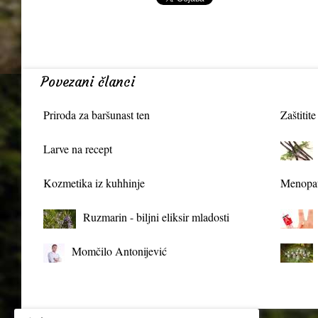
Povezani članci
Priroda za baršunast ten
Zaštitite
Larve na recept
Kozmetika iz kuhhinje
Menopau
Ruzmarin - biljni eliksir mladosti
Momčilo Antonijević