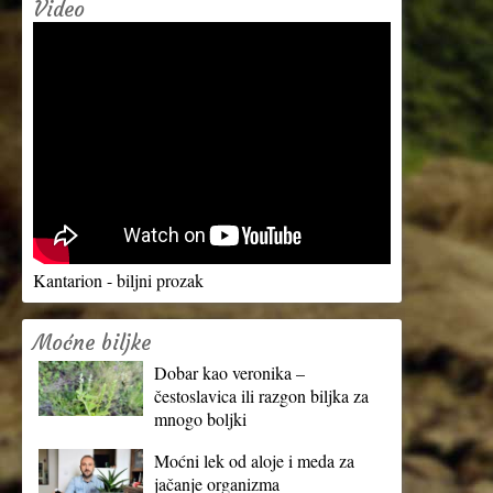
Video
Kantarion - biljni prozak
Moćne biljke
Dobar kao veronika –
čestoslavica ili razgon biljka za
mnogo boljki
Moćni lek od aloje i meda za
jačanje organizma