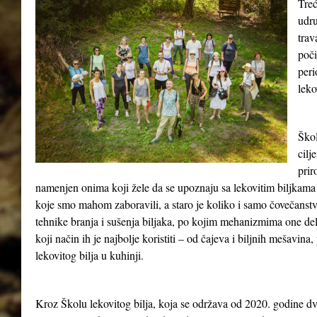
Treć
udru
tra
poči
peri
leko
Škol
cilj
prir
namenjen onima koji žele da se upoznaju sa lekovitim biljkama 
koje smo mahom zaboravili, a staro je koliko i samo čovečanst
tehnike branja i sušenja biljaka, po kojim mehanizmima one del
koji način ih je najbolje koristiti – od čajeva i biljnih mešavina
lekovitog bilja u kuhinji.
Kroz Školu lekovitog bilja, koja se održava od 2020. godine dv