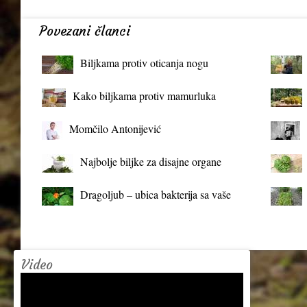
Povezani članci
Biljkama protiv oticanja nogu
Kako biljkama protiv mamurluka
Momčilo Antonijević
Najbolje biljke za disajne organe
Dragoljub – ubica bakterija sa vaše
terase
Video