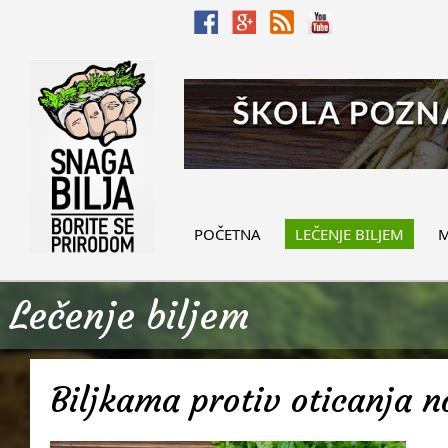
POČETNA
LEČENJE BILJEM
M
Lečenje biljem
Biljkama protiv oticanja 