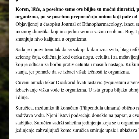
Koren, lišće, a posebno seme ove biljke su moćni diuretici, 
organizma, pa se posebno preporučuju onima koji pate od oti
Objavljenoj u časopisu Journal of Ethnopharmacology, izneti su
moćnog diuretika koji ima jednu veoma važnu osobinu. Bogat je
smanjuju nivo kalijuma u ​​organizmu.
Sada je i pravi trenutak da se sakupi kukuruzna svila, blag i ef
zelenog čaja, odlična je kod otoka nogu, celulita i za mršavljen
koji je odličan za borbu protiv celulita i masnih naslaga. Kuk
stanja, jer pomaže da se izbaci višak tečnosti iz organizma.
Čuveni antički lekar Dioskorid hvali rastavić (Equisetum arvense
izbacivanje viška vode iz organizma. U istu grupu biljaka ubrajaju
i dinje.
Suručica, medunika ili konačara (Filipendula ulmaria) obično ra
zadržava vodu. Njeni listovi podsećaju donekle na paprat, a cveto
stabljike. Suručica sadrži salicilna jedinjenja koja se u organima
jedinjenje zahvaljujući kome suručica smiruje upale i ublažava