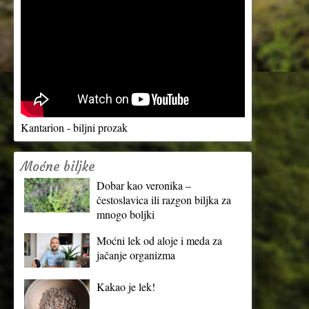
Kantarion - biljni prozak
Moćne biljke
Dobar kao veronika –
čestoslavica ili razgon biljka za
mnogo boljki
Moćni lek od aloje i meda za
jačanje organizma
Kakao je lek!