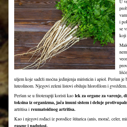
U vr
prob
vam 
i po
se v
koji
Malo
nema
veom
prov
lišć
uljem koje sadrži moćna jedinjenja miristicin i apiol. Peršun 
luteolinom. Njegovi zeleni listovi obiluju hlorofilom i gvožđem.
lek za organe za varenje, d
Peršun se u fitoterapiji koristi kao
toksina iz organizma, jača imuni sistem i deluje protivupal
reumatoidnog artritisa.
artritisa i
Kao i njegovi rođaci iz porodice štitarica (anis, morač, celer, m
gasove i nadutost.