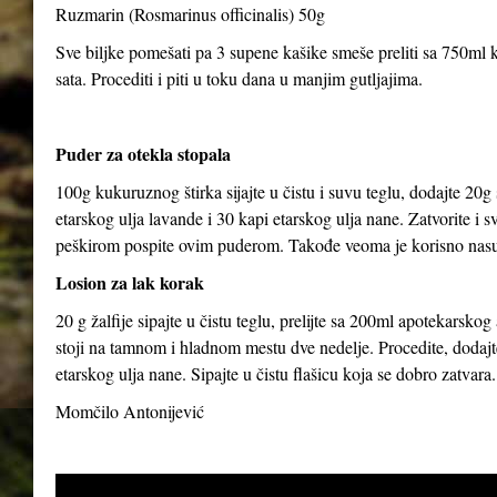
Ruzmarin (Rosmarinus officinalis) 50g
Sve biljke pomešati pa 3 supene kašike smeše preliti sa 750ml kl
sata. Procediti i piti u toku dana u manjim gutljajima.
Puder za otekla stopala
100g kukuruznog štirka sijajte u čistu i suvu teglu, dodajte 20g
etarskog ulja lavande i 30 kapi etarskog ulja nane. Zatvorite i 
peškirom pospite ovim puderom. Takođe veoma je korisno nasut
Losion za lak korak
20 g žalfije sipajte u čistu teglu, prelijte sa 200ml apotekarsk
stoji na tamnom i hladnom mestu dve nedelje. Procedite, dodajte
etarskog ulja nane. Sipajte u čistu flašicu koja se dobro zatvara.
Momčilo Antonijević