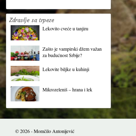
Zdravlje sa trpeze
Lekovito cveće u tanjiru
Zašto je vampirski džem važan
za budućnost Srbije?
Lekovite biljke u kuhinji
Mikrozeleniš – hrana i lek
© 2026 - Momčilo Antonijević