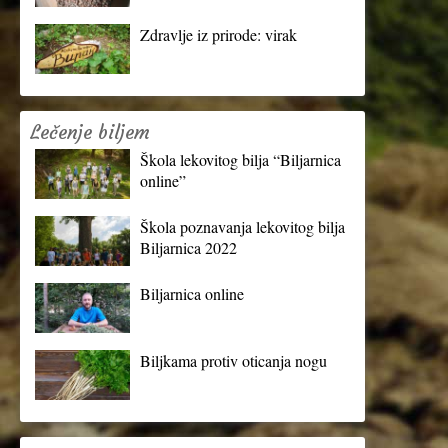
Zdravlje iz prirode: virak
Lečenje biljem
Škola lekovitog bilja “Biljarnica
online”
Škola poznavanja lekovitog bilja
Biljarnica 2022
Biljarnica online
Biljkama protiv oticanja nogu