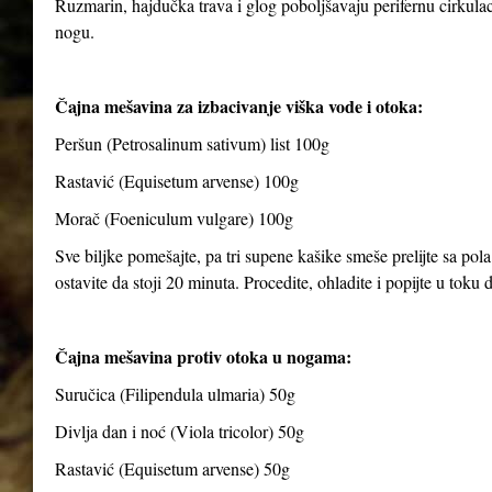
Ruzmarin, hajdučka trava i glog poboljšavaju perifernu cirkulaci
nogu.
Čajna mešavina za izbacivanje viška vode i otoka:
Peršun (Petrosalinum sativum) list 100g
Rastavić (Equisetum arvense) 100g
Morač (Foeniculum vulgare) 100g
Sve biljke pomešajte, pa tri supene kašike smeše prelijte sa pola
ostavite da stoji 20 minuta. Procedite, ohladite i popijte u toku
Čajna mešavina protiv otoka u nogama:
Suručica (Filipendula ulmaria) 50g
Divlja dan i noć (Viola tricolor) 50g
Rastavić (Equisetum arvense) 50g