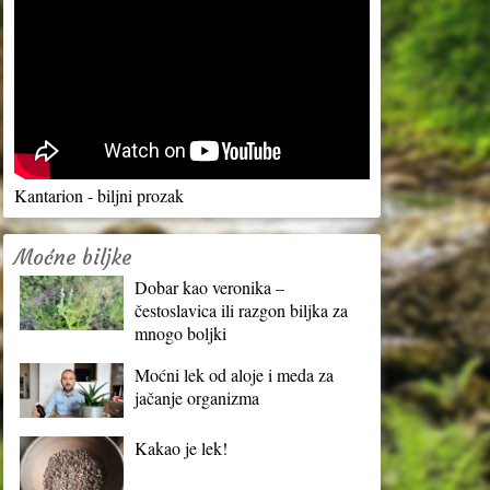
Kantarion - biljni prozak
Moćne biljke
Dobar kao veronika –
čestoslavica ili razgon biljka za
mnogo boljki
Moćni lek od aloje i meda za
jačanje organizma
Kakao je lek!