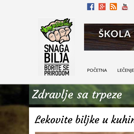
POČETNA
LEČENJE
Zdravlje sa trpeze
Lekovite biljke u kuhin