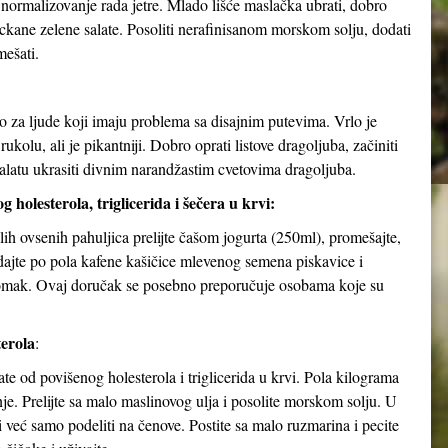
 normalizovanje rada jetre. Mlado lišće maslačka ubrati, dobro
ckane zelene salate. Posoliti nerafinisanom morskom solju, dodati
mešati.
bno za ljude koji imaju problema sa disajnim putevima. Vrlo je
olu, ali je pikantniji. Dobro oprati listove dragoljuba, začiniti
 Salatu ukrasiti divnim narandžastim cvetovima dragoljuba.
 holesterola, triglicerida i šečera u krvi:
h ovsenih pahuljica prelijte čašom jogurta (250ml), promešajte,
dodajte po pola kafene kašičice mlevenog semena piskavice i
stomak. Ovaj doručak se posebno preporučuje osobama koje su
erola
:
 od povišenog holesterola i triglicerida u krvi. Pola kilograma
nje. Prelijte sa malo maslinovog ulja i posolite morskom solju. U
ti već samo podeliti na čenove. Postite sa malo ruzmarina i pecite