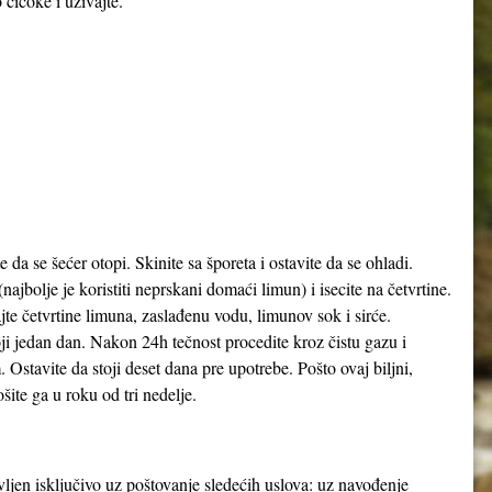
 čičoke i uživajte.
 da se šećer otopi. Skinite sa šporeta i ostavite da se ohladi.
najbolje je koristiti neprskani domaći limun) i isecite na četvrtine.
ajte četvrtine limuna, zaslađenu vodu, limunov sok i sirće.
oji jedan dan. Nakon 24h tečnost procedite kroz čistu gazu i
m. Ostavite da stoji deset dana pre upotrebe. Pošto ovaj biljni,
ite ga u roku od tri nedelje.
avljen isključivo uz poštovanje sledećih uslova: uz navođenje