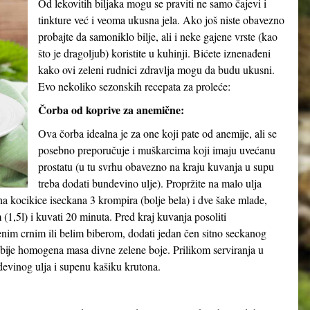
Od lekovitih biljaka mogu se praviti ne samo čajevi i
tinkture već i veoma ukusna jela. Ako još niste obavezno
probajte da samoniklo bilje, ali i neke gajene vrste (kao
što je dragoljub) koristite u kuhinji. Bićete iznenađeni
kako ovi zeleni rudnici zdravlja mogu da budu ukusni.
Evo nekoliko sezonskih recepata za proleće:
Čorba od koprive za anemične:
Ova čorba idealna je za one koji pate od anemije, ali se
posebno preporučuje i muškarcima koji imaju uvećanu
prostatu (u tu svrhu obavezno na kraju kuvanja u supu
treba dodati bundevino ulje). Propržite na malo ulja
a kocikice iseckana 3 krompira (bolje bela) i dve šake mlade,
(1,5l) i kuvati 20 minuta. Pred kraj kuvanja posoliti
nim crnim ili belim biberom, dodati jedan čen sitno seckanog
bije homogena masa divne zelene boje. Prilikom serviranja u
devinog ulja i supenu kašiku krutona.