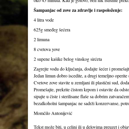
oko 45 minuta. Kad je gotovo, beli luk istisnite preko
Šampanjac od zove za zdravlje i raspoloženje:
4 litra vode
625g smeđeg šećera
2 limuna
8 cvetova yove
2 supene kašike belog vinskog sirćeta
Zagrejte vodu do ključanja, dodajte šećer i promešajte
Jedan limun dobro iscedite, a drugi temeljno operite (
Cvetove zove stavite u zemljani ili plastični sud, dod
Promešajte, prekrite čistom krpom i ostavite da odst
sipajte u čiste i sterilisane flaše sa dobrim zatvarače
bezalkoholni šampanjac ne sadrži konzervanse, potroš
Momčilo Antonijević
Tekst može biti, u celini ili u delovima preuzet i obj