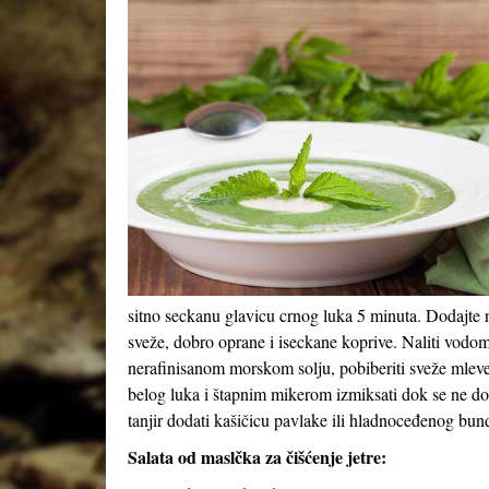
sitno seckanu glavicu crnog luka 5 minuta. Dodajte n
sveže, dobro oprane i iseckane koprive. Naliti vodom 
nerafinisanom morskom solju, pobiberiti sveže mleve
belog luka i štapnim mikerom izmiksati dok se ne do
tanjir dodati kašičicu pavlake ili hladnoceđenog bun
Salata od maslčka za čišćenje jetre: