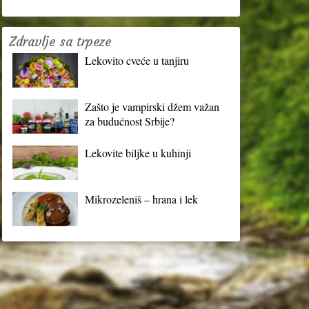
Zdravlje sa trpeze
Lekovito cveće u tanjiru
Zašto je vampirski džem važan
za budućnost Srbije?
Lekovite biljke u kuhinji
Mikrozeleniš – hrana i lek