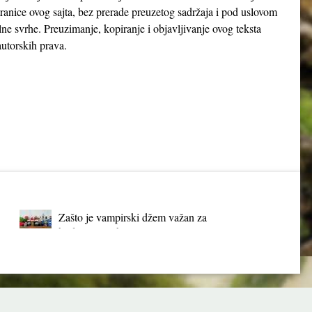
tranice ovog sajta, bez prerade preuzetog sadržaja i pod uslovom
lne svrhe. Preuzimanje, kopiranje i objavljivanje ovog teksta
utorskih prava.
Zašto je vampirski džem važan za
budućnost Srbije?