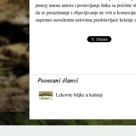
punog imena autora i postavljanje linka sa početne s
da se preuzimanje i objavljivanje ne vrši u komercija
suprotno navedenim uslovima predstavljaće kršenje a
Povezani članci
Lekovite biljke u kuhinji