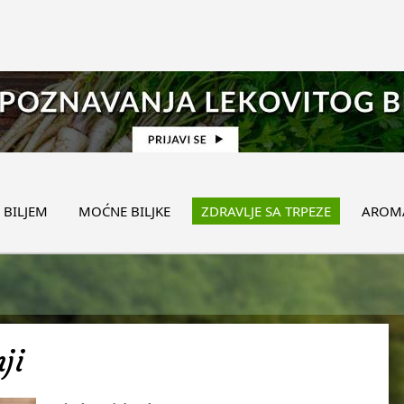
 BILJEM
MOĆNE BILJKE
ZDRAVLJE SA TRPEZE
AROMA
ji