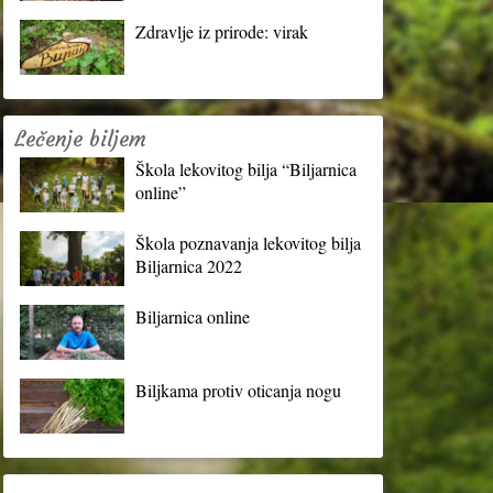
Zdravlje iz prirode: virak
Lečenje biljem
Škola lekovitog bilja “Biljarnica
online”
Škola poznavanja lekovitog bilja
Biljarnica 2022
Biljarnica online
Biljkama protiv oticanja nogu