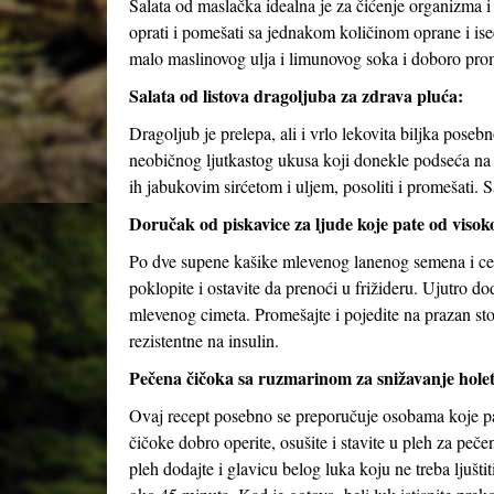
Salata od maslačka idealna je za čićenje organizma i
oprati i pomešati sa jednakom količinom oprane i ise
malo maslinovog ulja i limunovog soka i doboro pro
Salata od listova dragoljuba za zdrava pluća:
Dragoljub je prelepa, ali i vrlo lekovita biljka pose
neobičnog ljutkastog ukusa koji donekle podseća na ruk
ih jabukovim sirćetom i uljem, posoliti i promešati.
Doručak od piskavice za ljude koje pate od visokog
Po dve supene kašike mlevenog lanenog semena i celi
poklopite i ostavite da prenoći u frižideru. Ujutro 
mlevenog cimeta. Promešajte i pojedite na prazan 
rezistentne na insulin.
Pečena čičoka sa ruzmarinom za snižavanje holet
Ovaj recept posebno se preporučuje osobama koje pate
čičoke dobro operite, osušite i stavite u pleh za peče
pleh dodajte i glavicu belog luka koju ne treba ljušti