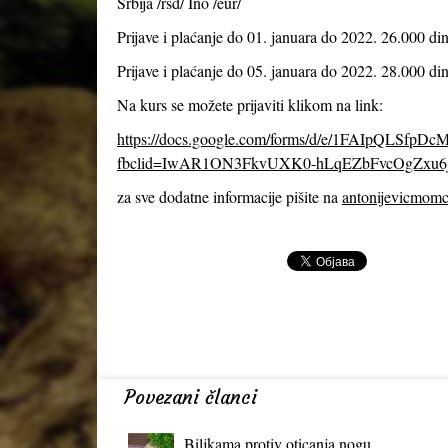
Srbija /rsd/ Ino /eur/
Prijave i plaćanje do 01. januara do 2022. 26.000 din
Prijave i plaćanje do 05. januara do 2022. 28.000 din
Na kurs se možete prijaviti klikom na link:
https://docs.google.com/forms/d/e/1FAIpQLS
fbclid=IwAR1ON3FkvUXK0-hLqEZbFvcOgZxu6
za sve dodatne informacije pišite na
antonijevicmom
Povezani članci
Biljkama protiv oticanja nogu