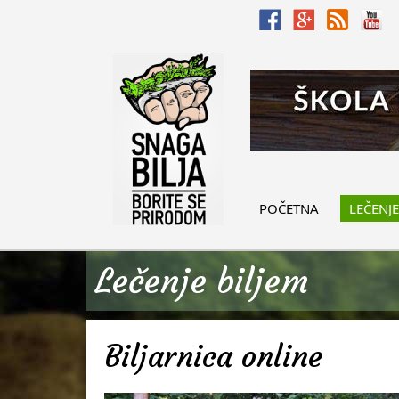
POČETNA
LEČENJE
Lečenje biljem
Biljarnica online