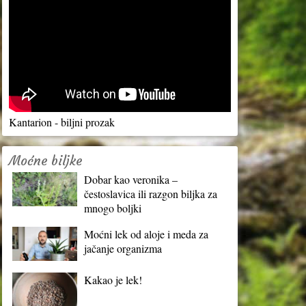
Kantarion - biljni prozak
Moćne biljke
Dobar kao veronika –
čestoslavica ili razgon biljka za
mnogo boljki
Moćni lek od aloje i meda za
jačanje organizma
Kakao je lek!