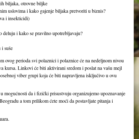
h biljaka, otrovne biljke
nim uslovima i kako gajenje biljaka pretvoriti u biznis?
a i insekticidi)
o deluju i kako se pravilno upotrebljavaju?
 i suše
om ovog perioda svi polaznici i polaznice će na nedeljnom nivou
va kursa. Linkovi će biti aktivirani sredom i poslat na vašu mejl
osebnoj viber grupi koja će biti napravljena isključivo u ovu
u u mogućnosti da i fizički prisustvuju organizujemo upoznavanje
eogradu a tom prilikom ćete moći da postavljate pitanja i
uara.