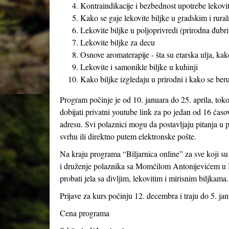
Kontraindikacije i bezbednost upotrebe lekoviti
Kako se gaje lekovite biljke u gradskim i rural
Lekovite biljke u poljoprivredi (prirodna đubriv
Lekovite biljke za decu
Osnove aromaterapije - šta su etarska ulja, kak
Lekovite i samonikle biljke u kuhinji
Kako biljke izgledaju u prirodni i kako se beru
Program počinje je od 10. januara do 25. aprila, tok
dobijati privatni youtube link za po jedan od 16 časo
adresu. Svi polaznici mogu da postavljaju pitanja u p
svrhu ili direktno putem elektronske pošte.
Na kraju programa “Biljarnica online” za sve koji s
i druženje polaznika sa Momčilom Antonijevićem u B
probati jela sa divljim, lekovitim i mirisnim biljkama.
Prijave za kurs počinju 12. decembra i traju do 5. jan
Cena programa