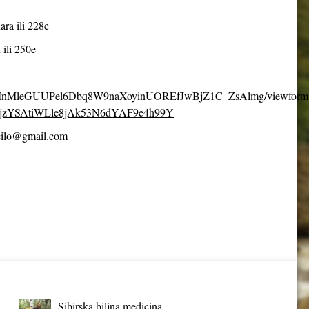
ara ili 228e
 ili 250e
fpDcMnMleGUUPel6Dbq8W9naXoyinUOREfJwBjZ1C_ZsAlmg/viewform
jzYSAtiWLle8jAk53N6dYAF9e4h99Y
cilo@gmail.com
Sibirska biljna medicina