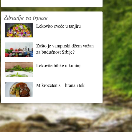
Zdravlje sa trpeze
Lekovito cveće u tanjiru
?
Zašto je vampirski džem važan
za budućnost Srbije?
Lekovite biljke u kuhinji
Mikrozeleniš – hrana i lek