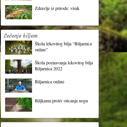
Zdravlje iz prirode: virak
Lečenje biljem
Škola lekovitog bilja “Biljarnica
online”
Škola poznavanja lekovitog bilja
Biljarnica 2022
Biljarnica online
Biljkama protiv oticanja nogu