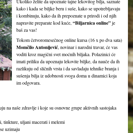
Ukoliko želite da upoznate tajne lekovitog bilja, saznate
kako i kada se biljke beru i suše, kako se upotrebljavaju
i kombinuju, kako da ih prepoznate u prirodi i od njih
“Biljarnica online”
napravite preparate kod kuće,
je
baš za vas!
Tokom četvoromesečnog online kursa (16 x po dva sata)
Momčilo Antonijević
, novinar i narodni travar, će vas
voditi kroz magični svet moćnih biljaka. Polazinici će
imati priliku da upoznaju lekovite biljke, da nauče da ih
razlikuju od sličnih vrsta i da savladaju tehnike branja i
sušenja bilja iz udobnosti svoga doma u dinamici koja
im odgovara.
ju na naše zdravlje i koje su osnovne grupe aktivnih sastojaka
, tinkture, uljani macerati i melemi
 se uzimaju