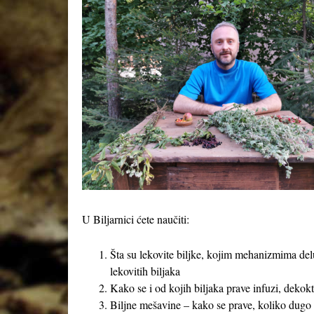
U Biljarnici ćete naučiti:
Šta su lekovite biljke, kojim mehanizmima delu
lekovitih biljaka
Kako se i od kojih biljaka prave infuzi, dekokti
Biljne mešavine – kako se prave, koliko dugo