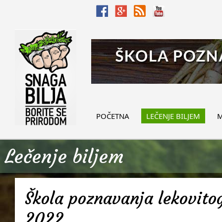
POČETNA
LEČENJE BILJEM
M
Lečenje biljem
Škola poznavanja lekovitog
2022