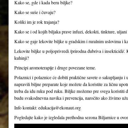
Kako se, gde i kada beru biljke?
Kako se suše i čuvaju?
Koliki im je rok trajanja?
Kako se i od kojih biljaka prave infuzi, dekokti, tinkture, uljan
Kako se gaje lekovite biljke u gradskim i ruralnim uslovima i ka
Lekovite biljke u poljoprivredi /prirodna đubriva i insekticidi/.
kuhinji?
Principi aromoterapije i druge povezane teme.
Polaznici i polaznice će dobiti praktične savete o sakupljanju i 
napravili biljne preparate koje možete da koristite za ličnu up
treba da idu ruku pod ruku. Biljke možemo pre svega koristiti d
budu svakodnevna navika i prevencija, naročito ako živimo už
Info kontakt:
edukacija@ekonaut.org
Pogledajte kako je izgledala prethodna sezona Biljarnice u ov