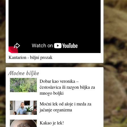
Kantarion - biljni prozak
Moćne biljke
Dobar kao veronika –
čestoslavica ili razgon biljka za
mnogo boljki
Moćni lek od aloje i meda za
jačanje organizma
Kakao je lek!