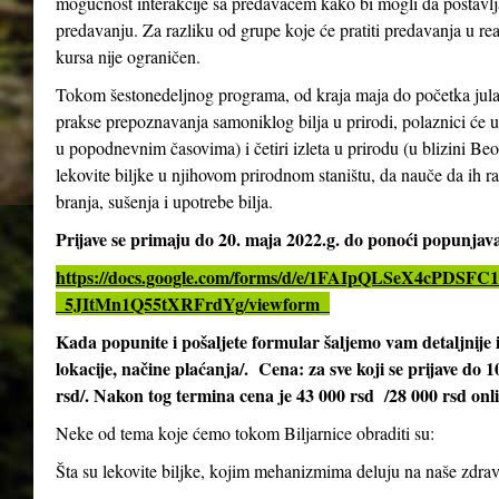
mogućnost interakcije sa predavačem kako bi mogli da postavlja
predavanju. Za razliku od grupe koje će pratiti predavanja u re
kursa nije ograničen.
Tokom šestonedeljnog programa, od kraja maja do početka jula 2
prakse prepoznavanja samoniklog bilja u prirodi, polaznici će 
u popodnevnim časovima) i četiri izleta u prirodu (u blizini Be
lekovite biljke u njihovom prirodnom staništu, da nauče da ih ra
branja, sušenja i upotrebe bilja.
Prijave se primaju do 20. maja 2022.g. do ponoći popunja
https://docs.google.com/forms/d/e/1FAIpQLSeX4cPD
_5JItMn1Q55tXRFrdYg/viewform
Kada popunite i pošaljete formular šaljemo vam detaljnij
lokacije, načine plaćanja/. Cena: za sve koji se prijave do 
rsd/. Nakon tog termina cena je 43 000 rsd /28 000 rsd onl
Neke od tema koje ćemo tokom Biljarnice obraditi su:
Šta su lekovite biljke, kojim mehanizmima deluju na naše zdrav