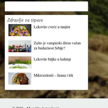
Zdravlje sa trpeze
Lekovito cveće u tanjiru
Zašto je vampirski džem važan
za budućnost Srbije?
Lekovite biljke u kuhinji
Mikrozeleniš – hrana i lek