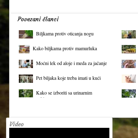
Povezani članci
Biljkama protiv oticanja nogu
Kako biljkama protiv mamurluka
Moćni lek od aloje i meda za jačanje
organizma
Pet biljaka koje treba imati u kući
Kako se izboriti sa urinarnim
infekcijama?
Video