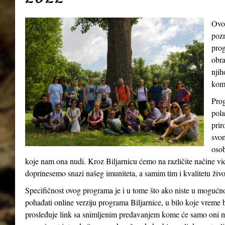
Ovo
pozn
prog
obra
njih
kom
Prog
pola
prir
svom
osob
koje nam ona nudi. Kroz Biljarnicu ćemo na različite načine v
doprinesemo snazi našeg imuniteta, a samim tim i kvalitetu živ
Specifičnost ovog programa je i u tome što ako niste u mogućn
pohađati online verziju programa Biljarnice, u bilo koje vreme 
prosleđuje link sa snimljenim predavanjem kome će samo oni m