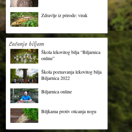
Zdravlje iz prirode: virak
Lečenje biljem
Škola lekovitog bilja “Biljarnica
online”
Škola poznavanja lekovitog bilja
Biljarnica 2022
Biljarnica online
Biljkama protiv oticanja nogu