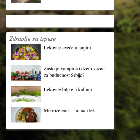
Zdravlje sa trpeze
Lekovito cveće u tanjiru
Zašto je vampirski džem važan
za budućnost Srbije?
Lekovite biljke u kuhinji
Mikrozeleniš – hrana i lek