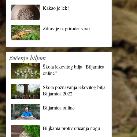
Kakao je lek!
Zdravlje iz prirode: virak
Lečenje biljem
Škola lekovitog bilja “Biljarnica
online”
Škola poznavanja lekovitog bilja
Biljarnica 2022
Biljarnica online
Biljkama protiv oticanja nogu