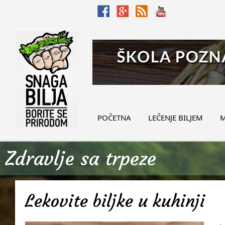
POČETNA
LEČENJE BILJEM
M
Zdravlje sa trpeze
Lekovite biljke u kuhinji