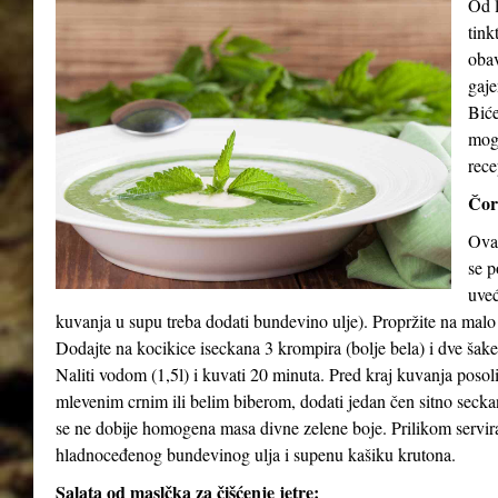
Od l
tink
obav
gaje
Biće
mog
rece
Čor
Ova 
se p
uveć
kuvanja u supu treba dodati bundevino ulje). Propržite na malo
Dodajte na kocikice iseckana 3 krompira (bolje bela) i dve šak
Naliti vodom (1,5l) i kuvati 20 minuta. Pred kraj kuvanja posol
mlevenim crnim ili belim biberom, dodati jedan čen sitno seck
se ne dobije homogena masa divne zelene boje. Prilikom serviran
hladnoceđenog bundevinog ulja i supenu kašiku krutona.
Salata od maslčka za čišćenje jetre: