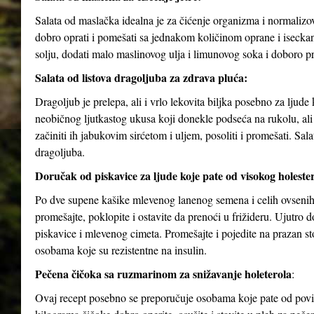
Salata od maslačka idealna je za čićenje organizma i normalizov
dobro oprati i pomešati sa jednakom količinom oprane i isecka
solju, dodati malo maslinovog ulja i limunovog soka i doboro p
Salata od listova dragoljuba za zdrava pluća:
Dragoljub je prelepa, ali i vrlo lekovita biljka posebno za ljud
neobičnog ljutkastog ukusa koji donekle podseća na rukolu, ali j
začiniti ih jabukovim sirćetom i uljem, posoliti i promešati. Sa
dragoljuba.
Doručak od piskavice za ljude koje pate od visokog holesterol
Po dve supene kašike mlevenog lanenog semena i celih ovsenih 
promešajte, poklopite i ostavite da prenoći u frižideru. Ujutro
piskavice i mlevenog cimeta. Promešajte i pojedite na prazan 
osobama koje su rezistentne na insulin.
Pečena čičoka sa ruzmarinom za snižavanje holeterola
:
Ovaj recept posebno se preporučuje osobama koje pate od povišen