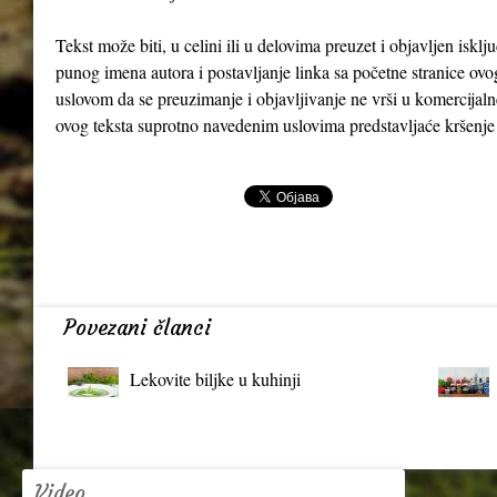
Tekst može biti, u celini ili u delovima preuzet i objavljen iskl
punog imena autora i postavljanje linka sa početne stranice ovo
uslovom da se preuzimanje i objavljivanje ne vrši u komercijaln
ovog teksta suprotno navedenim uslovima predstavljaće kršenje
Povezani članci
Lekovite biljke u kuhinji
Video