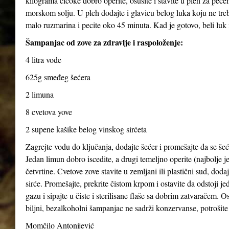
kilograma čičoke dobro operite, osušite i stavite u pleh za pečen
morskom solju. U pleh dodajte i glavicu belog luka koju ne treba
malo ruzmarina i pecite oko 45 minuta. Kad je gotovo, beli luk i
Šampanjac od zove za zdravlje i raspoloženje:
4 litra vode
625g smeđeg šećera
2 limuna
8 cvetova yove
2 supene kašike belog vinskog sirćeta
Zagrejte vodu do ključanja, dodajte šećer i promešajte da se šeće
Jedan limun dobro iscedite, a drugi temeljno operite (najbolje je
četvrtine. Cvetove zove stavite u zemljani ili plastični sud, dod
sirće. Promešajte, prekrite čistom krpom i ostavite da odstoji j
gazu i sipajte u čiste i sterilisane flaše sa dobrim zatvaračem. O
biljni, bezalkoholni šampanjac ne sadrži konzervanse, potrošite 
Momčilo Antonijević