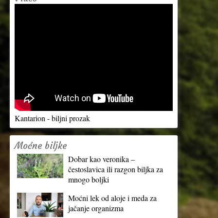
Kantarion - biljni prozak
Moćne biljke
Dobar kao veronika –
čestoslavica ili razgon biljka za
mnogo boljki
Moćni lek od aloje i meda za
jačanje organizma