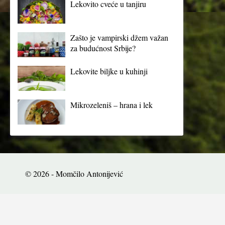
Lekovito cveće u tanjiru
Zašto je vampirski džem važan
za budućnost Srbije?
Lekovite biljke u kuhinji
Mikrozeleniš – hrana i lek
© 2026 - Momčilo Antonijević