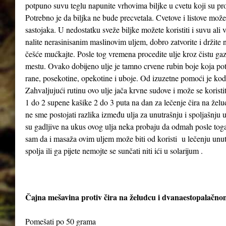
potpuno suvu teglu napunite vrhovima biljke u cvetu koji su pr
Potrebno je da biljka ne bude precvetala. Cvetove i listove možet
sastojaka. U nedostatku sveže biljke možete koristiti i suvu ali
nalite nerasinisanim maslinovim uljem, dobro zatvorite i držit
češće mućkajte. Posle tog vremena procedite ulje kroz čistu gaz
mestu. Ovako dobijeno ulje je tamno crvene rubin boje koja poti
rane, posekotine, opekotine i uboje. Od izuzetne pomoći je kod
Zahvaljujući rutinu ovo ulje jača krvne sudove i može se koristi
1 do 2 supene kašike 2 do 3 puta na dan za lečenje čira na želud
ne sme postojati razlika između ulja za unutrašnju i spoljašnju
su gadljive na ukus ovog ulja neka probaju da odmah posle to
sam da i masaža ovim uljem može biti od koristi u lečenju unutra
spolja ili ga pijete nemojte se sunčati niti ići u solarijum .
Čajna mešavina protiv čira na želudcu i dvanaestopalačno
Pomešati po 50 grama