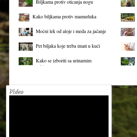
Biljkama protiv oticanja nogu
Kako biljkama protiv mamurluka
Moćni lek od aloje i meda za jačanje
organizma
Pet biljaka koje treba imati u kući
Kako se izboriti sa urinarnim
infekcijama?
Video