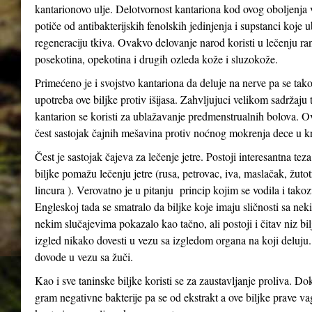
kantarionovo ulje. Delotvornost kantariona kod ovog oboljenja
potiče od antibakterijskih fenolskih jedinjenja i supstanci koje 
regeneraciju tkiva. Ovakvo delovanje narod koristi u lečenju ra
posekotina, opekotina i drugih ozleda kože i sluzokože.
Primećeno je i svojstvo kantariona da deluje na nerve pa se tak
upotreba ove biljke protiv išijasa. Zahvljujuci velikom sadržaju 
kantarion se koristi za ublažavanje predmenstrualnih bolova. Ov
čest sastojak čajnih mešavina protiv noćnog mokrenja dece u kr
Čest je sastojak čajeva za lečenje jetre. Postoji interesantna tez
biljke pomažu lečenju jetre (rusa, petrovac, iva, maslačak, žutot
lincura ). Verovatno je u pitanju princip kojim se vodila i tak
Engleskoj tada se smatralo da biljke koje imaju sličnosti sa n
nekim slučajevima pokazalo kao tačno, ali postoji i čitav niz bil
izgled nikako dovesti u vezu sa izgledom organa na koji deluju
dovode u vezu sa žuči.
Kao i sve taninske biljke koristi se za zaustavljanje proliva. Do
gram negativne bakterije pa se od ekstrakt a ove biljke prave va