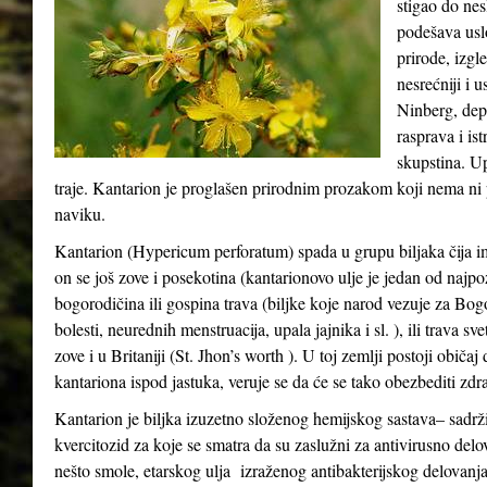
stigao do ne
podešava usl
prirode, izgle
nesrećniji i 
Ninberg, depr
rasprava i ist
skupstina. Up
traje. Kantarion je proglašen prirodnim prozakom koji nema ni p
naviku.
Kantarion (Hypericum perforatum) spada u grupu biljaka čija i
on se još zove i posekotina (kantarionovo ulje je jedan od najpo
bogorodičina ili gospina trava (biljke koje narod vezuje za Bo
bolesti, neurednih menstruacija, upala jajnika i sl. ), ili trava s
zove i u Britaniji (St. Jhon’s worth ). U toj zemlji postoji običa
kantariona ispod jastuka, veruje se da će se tako obezbediti zdra
Kantarion je biljka izuzetno složenog hemijskog sastava– sadrži
kvercitozid za koje se smatra da su zaslužni za antivirusno delo
nešto smole, etarskog ulja izraženog antibakterijskog delovanja