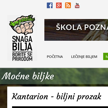
POČETNA
LEČENJE BILJEM
M
Moćne biljke
Kantarion - biljni prozak