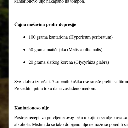
kantarionovo ulje nakapano na tompon.
Čajna mešavina protiv depresije
100 grama kantariona (Hypericum perforatum)
50 grama matičnjaka (Melissa officinalis)
20 grama slatkog korena (Glycyrhiza glabra)
Sve dobro izmešati. 7 supenih kašika ove smeše preliti sa litrom 
Procediti i piti u toku dana zaslađeno medom.
Kantarionovo ulje
Postoje recepti za pravljenje ovog leka u kojima se ulje kuva 
alkohola. Mislim da se tako dobijeno ulje nemože se porediti sa 