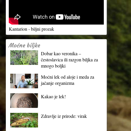
Kantarion - biljni prozak
Moćne biljke
Dobar kao veronika –
čestoslavica ili razgon biljka za
mnogo boljki
Moćni lek od aloje i meda za
jačanje organizma
Kakao je lek!
Zdravlje iz prirode: virak