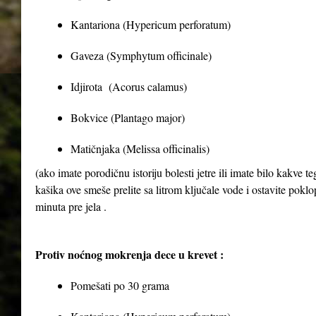
Kantariona (Hypericum perforatum)
Gaveza (Symphytum officinale)
Idjirota (Acorus calamus)
Bokvice (Plantago major)
Matičnjaka (Melissa officinalis)
(ako imate porodičnu istoriju bolesti jetre ili imate bilo kakve 
kašika ove smeše prelite sa litrom ključale vode i ostavite poklop
minuta pre jela .
Protiv noćnog mokrenja dece u krevet :
Pomešati po 30 grama