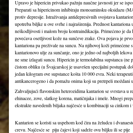
Upravo je hipericin privukao pažnju naučne javnosti jer se ispo
Preparati sa hipericinom inhibiraju monoaminsku oksidazu (MAO 
protiv depresije. Istraživanja antidepresivnih svojstava kantari
upotreba biljke u ove svrhe i najraširenija. Prednost kantariona 
neškodljivosti i malom broju kontraindikacija. Primećeno je da
povećava osetljivost kože na sunčeve zrake. Ova pojava je prv
kantariona pa preživale na suncu. Na njihovoj koži primećene su
kantarionovo ulje za sunčanje, ono je jedno od najboljih lekova
ne sme izlagati suncu. Hipericin je termolabilna supstanca (ne 
čistom obliku (u Švajcarskoj je usavršen specijalni postupak d
jedan kilogram ove supstance košta 10 000 evra. Neki terapeuti 
antikancerogeno i da pomažu onima koji su pretrpeli moždani u
Zahvaljujući flavonskim heterozidima kantarion se svrstava u re
ehinacee, zove, slatkog korena, matičnjaka i imele. Mnogi prepa
ekstrakte navedenih biljaka najčesće u kombinaciji sa cinkom 
Kantarion se koristi sa uspehom kod čira na želudcu i dvanae
crevu. Najčesće se piju čajevi koji sadrže ovu biljku ili se pije