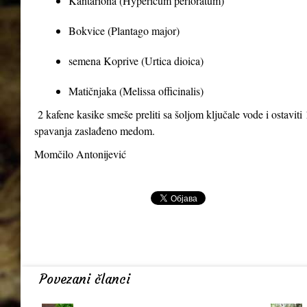
Kantariona (Hypericum perforatum)
Bokvice (Plantago major)
semena Koprive (Urtica dioica)
Matičnjaka (Melissa officinalis)
2 kafene kasike smeše preliti sa šoljom ključale vode i ostaviti 1
spavanja zaslađeno medom.
Momčilo Antonijević
Povezani članci