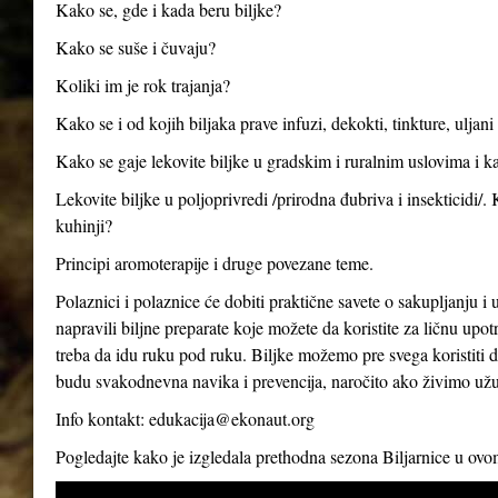
Kako se, gde i kada beru biljke?
Kako se suše i čuvaju?
Koliki im je rok trajanja?
Kako se i od kojih biljaka prave infuzi, dekokti, tinkture, uljan
Kako se gaje lekovite biljke u gradskim i ruralnim uslovima i ka
Lekovite biljke u poljoprivredi /prirodna đubriva i insekticidi/.
kuhinji?
Principi aromoterapije i druge povezane teme.
Polaznici i polaznice će dobiti praktične savete o sakupljanju i 
napravili biljne preparate koje možete da koristite za ličnu up
treba da idu ruku pod ruku. Biljke možemo pre svega koristiti d
budu svakodnevna navika i prevencija, naročito ako živimo už
Info kontakt:
edukacija@ekonaut.org
Pogledajte kako je izgledala prethodna sezona Biljarnice u ov