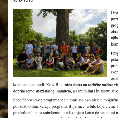
Ovo
pozn
prog
obra
njih
kom
Prog
pola
prir
svom
osob
koje nam ona nudi. Kroz Biljarnicu ćemo na različite načine v
doprinesemo snazi našeg imuniteta, a samim tim i kvalitetu živ
Specifičnost ovog programa je i u tome što ako niste u mogućn
pohađati online verziju programa Biljarnice, u bilo koje vreme 
prosleđuje link sa snimljenim predavanjem kome će samo oni m