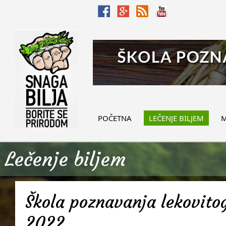
POČETNA
LEČENJE BILJEM
M
Lečenje biljem
Škola poznavanja lekovitog
2022