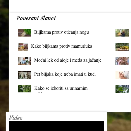
Povezani članci
Biljkama protiv oticanja nogu
Kako biljkama protiv mamurluka
Moćni lek od aloje i meda za jačanje
organizma
Pet biljaka koje treba imati u kući
Kako se izboriti sa urinarnim
infekcijama?
Video