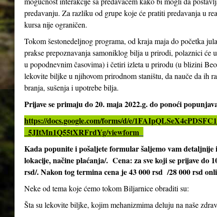
mogućnost interakcije sa predavačem kako bi mogli da postavlja
predavanju. Za razliku od grupe koje će pratiti predavanja u re
kursa nije ograničen.
Tokom šestonedeljnog programa, od kraja maja do početka jula 2
prakse prepoznavanja samoniklog bilja u prirodi, polaznici će 
u popodnevnim časovima) i četiri izleta u prirodu (u blizini Be
lekovite biljke u njihovom prirodnom staništu, da nauče da ih ra
branja, sušenja i upotrebe bilja.
Prijave se primaju do 20. maja 2022.g. do ponoći popunja
https://docs.google.com/forms/d/e/1FAIpQLSeX4cPD
_5JItMn1Q55tXRFrdYg/viewform
Kada popunite i pošaljete formular šaljemo vam detaljnij
lokacije, načine plaćanja/. Cena: za sve koji se prijave do 
rsd/. Nakon tog termina cena je 43 000 rsd /28 000 rsd onl
Neke od tema koje ćemo tokom Biljarnice obraditi su:
Šta su lekovite biljke, kojim mehanizmima deluju na naše zdrav