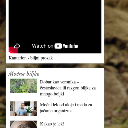
Kantarion - biljni prozak
Moćne biljke
Dobar kao veronika –
čestoslavica ili razgon biljka za
mnogo boljki
Moćni lek od aloje i meda za
jačanje organizma
Kakao je lek!