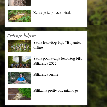
Zdravlje iz prirode: virak
Lečenje biljem
Škola lekovitog bilja “Biljarnica
online”
Škola poznavanja lekovitog bilja
Biljarnica 2022
Biljarnica online
Biljkama protiv oticanja nogu