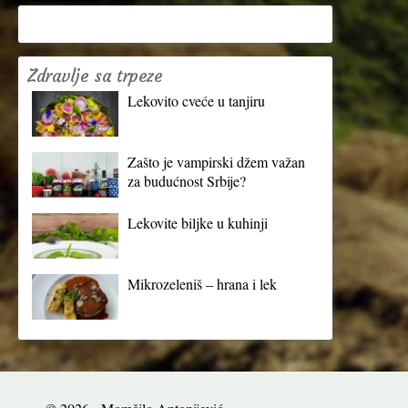
Zdravlje sa trpeze
Lekovito cveće u tanjiru
Zašto je vampirski džem važan
za budućnost Srbije?
Lekovite biljke u kuhinji
Mikrozeleniš – hrana i lek