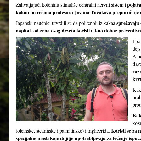
pojač
Zahvaljujući kofeninu stimuliše centralni nervni sistem i
kakao po rečima profesora Jovana Tucakova preporučuje 
sprečavaju 
Japanski naučnici utvrdili su da polifenoli iz kakaa
napitak od zrna ovog drveta koristi u kao dobar preventivni
I po
dejs
Amer
flav
razr
krv
Kaka
prob
prot
Kak
kozm
Koristi se za 
(oleinske, stearinske i palmitinske) i triglicerida.
specijalne masti koje dojilje upotrebljavaju za lečenje ispu