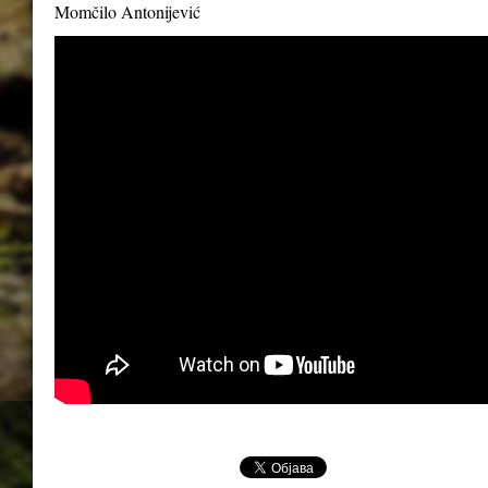
Momčilo Antonijević