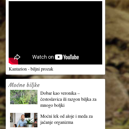
Kantarion - biljni prozak
Moćne biljke
Dobar kao veronika –
čestoslavica ili razgon biljka za
mnogo boljki
Moćni lek od aloje i meda za
jačanje organizma