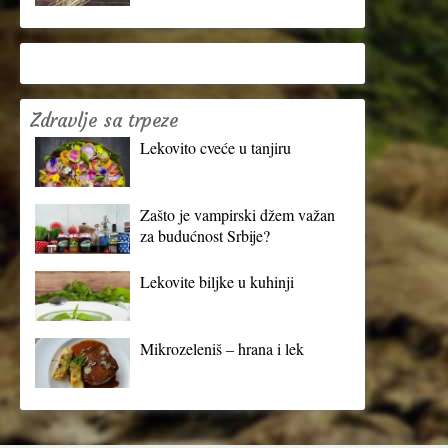
Zdravlje sa trpeze
Lekovito cveće u tanjiru
Zašto je vampirski džem važan
za budućnost Srbije?
Lekovite biljke u kuhinji
Mikrozeleniš – hrana i lek