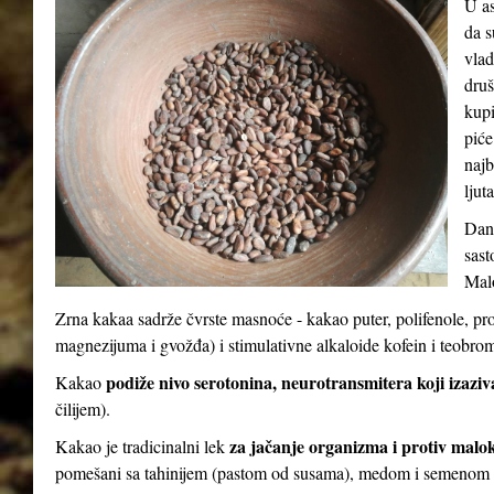
U as
da s
vlad
druš
kupi
piće
najb
ljut
Dana
sast
Malo
Zrna kakaa sadrže čvrste masnoće - kakao puter, polifenole, pr
magnezijuma i gvožđa) i stimulativne alkaloide kofein i teobro
podiže nivo serotonina, neurotransmitera koji izaziv
Kakao
čilijem).
za jačanje organizma i protiv malo
Kakao je tradicinalni lek
pomešani sa tahinijem (pastom od susama), medom i semenom 