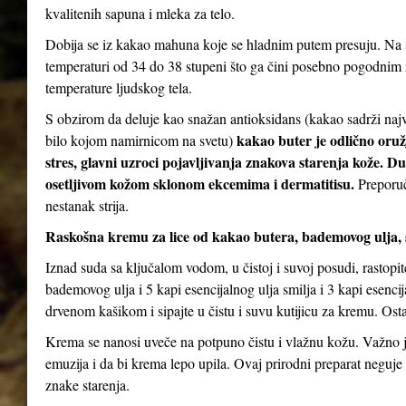
kvalitenih sapuna i mleka za telo.
Dobija se iz kakao mahuna koje se hladnim putem presuju. Na s
temperaturi od 34 do 38 stupeni što ga čini posebno pogodnim za
temperature ljudskog tela.
S obzirom da deluje kao snažan antioksidans (kakao sadrži najv
kakao buter je odlično oruž
bilo kojom namirnicom na svetu)
stres, glavni uzroci pojavljivanja znakova starenja kože. D
osetljivom kožom sklonom ekcemima i dermatitisu.
Preporuč
nestanak strija.
Raskošna kremu za lice od kakao butera, bademovog ulja, 
Iznad suda sa ključalom vodom, u čistoj i suvoj posudi, rastopi
bademovog ulja i 5 kapi esencijalnog ulja smilja i 3 kapi esenc
drvenom kašikom i sipajte u čistu i suvu kutijicu za kremu. Ostav
Krema se nanosi uveče na potpuno čistu i vlažnu kožu. Važno je
emuzija i da bi krema lepo upila. Ovaj prirodni preparat neguje 
znake starenja.