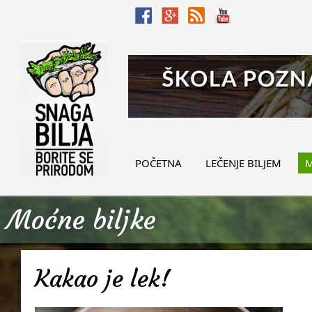
POČETNA
LEČENJE BILJEM
M
Moćne biljke
Kakao je lek!