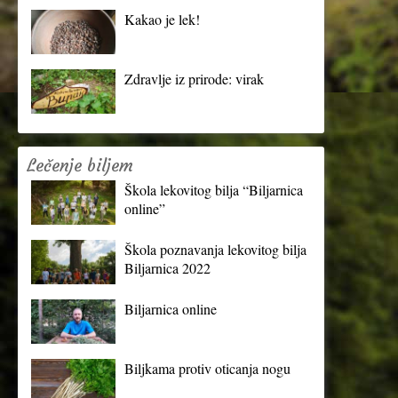
Kakao je lek!
Zdravlje iz prirode: virak
Lečenje biljem
Škola lekovitog bilja “Biljarnica
online”
Škola poznavanja lekovitog bilja
Biljarnica 2022
Biljarnica online
Biljkama protiv oticanja nogu