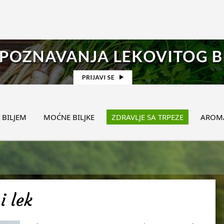
 BILJEM
MOĆNE BILJKE
ZDRAVLJE SA TRPEZE
AROMA
i lek