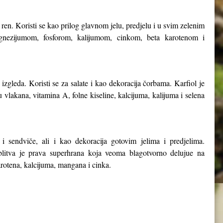
ren. Koristi se kao prilog glavnom jelu, predjelu i u svim zelenim
nezijumom, fosforom, kalijumom, cinkom, beta karotenom i
zgleda. Koristi se za salate i kao dekoracija čorbama. Karfiol je
vlakana, vitamina A, folne kiseline, kalcijuma, kalijuma i selena
.
 i sendviče, ali i kao dekoracija gotovim jelima i predjelima.
, blitva je prava superhrana koja veoma blagotvorno delujue na
arotena, kalcijuma, mangana i cinka.