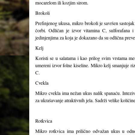
mocarelom ili kozjim sirom.
Brokoli
Prefinjenog ukusa, mikro brokoli je savršen sastojak 
čorbi. Odličan je izvor vitamina C, sulforafana i
jedinjenjima za koja je dokazano da su odlična preve
Kelj
Koristi se u salatama i kao prilog svim vrstama me
umereni izvor folne kiseline. Mikro kelj smanjuje ri
C.
Cvekla
Mikro cvekla ima nežan ukus nalik spanaću. Intezivno 
za ukrašavanje atraktivnih jela. Sadrži velike količ
Rotkvica
Mikro rotkvica ima prilično odvažan ukus u odnos