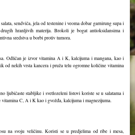
salata, sendviča, jela od testenine i veoma dobar garnirung supa i
 drugih hranljivih materija. Brokoli je bogat antioksidansima i
ntivna sredstva u borbi protiv tumora.
sa. Odličan je izvor vitamina A i K, kalcijuma i mangana, kao i
zik od nekih vrsta kancera i pruža telu ogromne količine vitamina
ljubičaste stabljike i svetlozeleni listovi koriste se u salatama i
ine vitamina C, A i K kao i gvožđa, kalcijuma i magnezijuma.
u na svoju veličinu. Koristi se u predjelima od ribe i mesa,