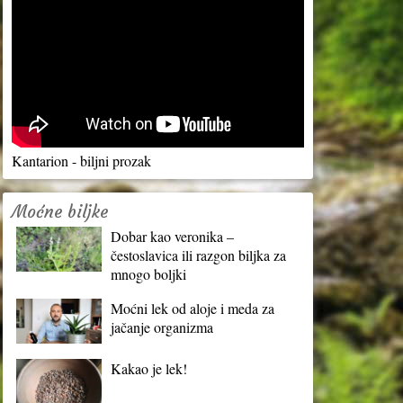
Kantarion - biljni prozak
Moćne biljke
Dobar kao veronika –
čestoslavica ili razgon biljka za
mnogo boljki
Moćni lek od aloje i meda za
jačanje organizma
Kakao je lek!