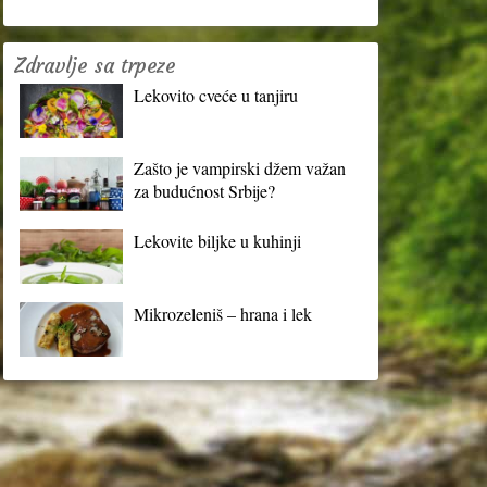
Zdravlje sa trpeze
Lekovito cveće u tanjiru
Zašto je vampirski džem važan
za budućnost Srbije?
Lekovite biljke u kuhinji
Mikrozeleniš – hrana i lek