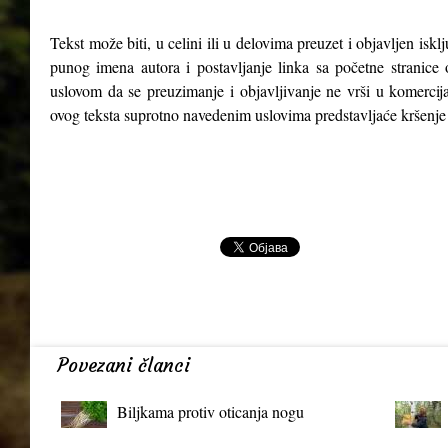
Tekst može biti, u celini ili u delovima preuzet i objavljen isk
punog imena autora i postavljanje linka sa početne stranice 
uslovom da se preuzimanje i objavljivanje ne vrši u komercija
ovog teksta suprotno navedenim uslovima predstavljaće kršenje
Povezani članci
Biljkama protiv oticanja nogu