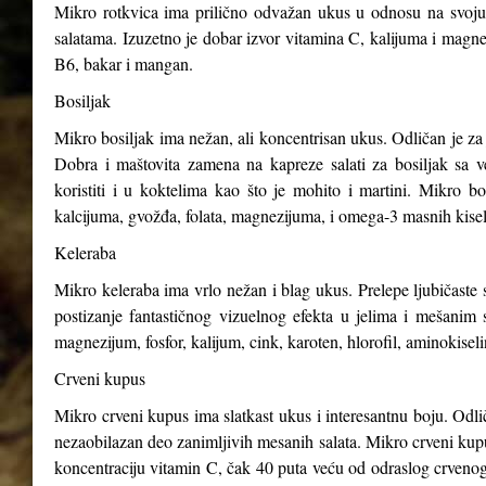
Mikro rotkvica ima prilično odvažan ukus u odnosu na svoju v
salatama. Izuzetno je dobar izvor vitamina C, kalijuma i magnez
B6, bakar i mangan.
Bosiljak
Mikro bosiljak ima nežan, ali koncentrisan ukus. Odličan je za 
Dobra i maštovita zamena na kapreze salati za bosiljak sa v
koristiti i u koktelima kao što je mohito i martini. Mikro b
kalcijuma, gvožđa, folata, magnezijuma, i omega-3 masnih kisel
Keleraba
Mikro keleraba ima vrlo nežan i blag ukus. Prelepe ljubičaste s
postizanje fantastičnog vizuelnog efekta u jelima i mešanim 
magnezijum, fosfor, kalijum, cink, karoten, hlorofil, aminokiseli
Crveni kupus
Mikro crveni kupus ima slatkast ukus i interesantnu boju. Odli
nezaobilazan deo zanimljivih mesanih salata. Mikro crveni kupus
koncentraciju vitamin C, čak 40 puta veću od odraslog crveno