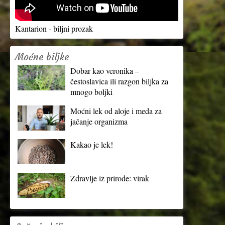
Kantarion - biljni prozak
Moćne biljke
Dobar kao veronika –
čestoslavica ili razgon biljka za
mnogo boljki
Moćni lek od aloje i meda za
jačanje organizma
Kakao je lek!
Zdravlje iz prirode: virak