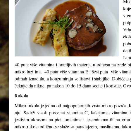
Mikr
koje
vre
potp
Vrh
eks
pob
del
Istr
40 puta više vitamina i hranljivih materija u odnosu na zrele b
mikro fazi ima 40 puta više vitamina E i šest puta više vitam
odmah iznad tla, a konzumiraju se listovi i stabljike. Dobićete 
čekajte da nikne, pa nakon 10 do 15 dana secite i koristite. Ovo
Rukola
Mikro rukola je jedna od najpopularnijih vrsta mikro povrća. K
nju. Sadrži visok procenat vitamina C, kalcijuma, vitamina A
jestivim ukrasom na pici, omletima i testeninama ili na vrhu
mikro rukole odlično se slaže sa paradajzom, maslinama, luk