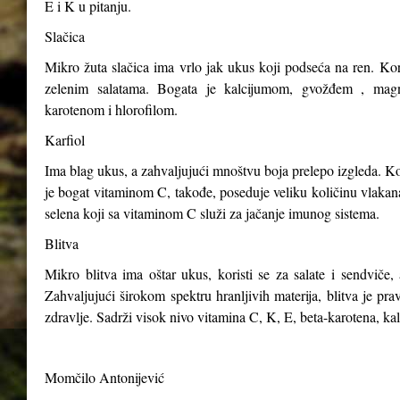
E i K u pitanju.
Slačica
Mikro žuta slačica ima vrlo jak ukus koji podseća na ren. Kori
zelenim salatama. Bogata je kalcijumom, gvožđem , magn
karotenom i hlorofilom.
Karfiol
Ima blag ukus, a zahvaljujući mnoštvu boja prelepo izgleda. Kor
je bogat vitaminom C, takođe, poseduje veliku količinu vlakana,
selena koji sa vitaminom C služi za jačanje imunog sistema.
Blitva
Mikro blitva ima oštar ukus, koristi se za salate i sendviče, 
Zahvaljujući širokom spektru hranljivih materija, blitva je p
zdravlje. Sadrži visok nivo vitamina C, K, E, beta-karotena, ka
Momčilo Antonijević