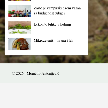
Zašto je vampirski džem važan
za budućnost Srbije?
Lekovite biljke u kuhinji
Mikrozeleniš – hrana i lek
© 2026 - Momčilo Antonijević