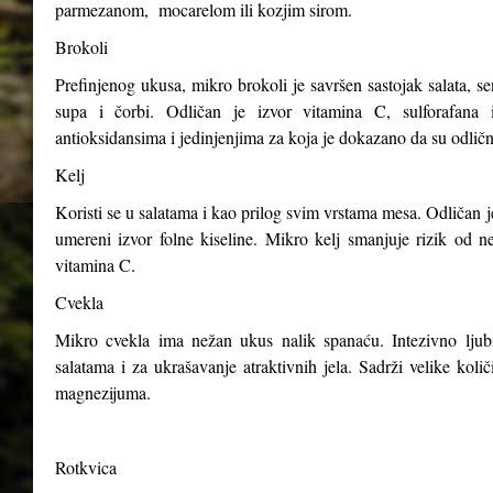
parmezanom, mocarelom ili kozjim sirom.
Brokoli
Prefinjenog ukusa, mikro brokoli je savršen sastojak salata, s
supa i čorbi. Odličan je izvor vitamina C, sulforafana i
antioksidansima i jedinjenjima za koja je dokazano da su odličn
Kelj
Koristi se u salatama i kao prilog svim vrstama mesa. Odličan j
umereni izvor folne kiseline. Mikro kelj smanjuje rizik od n
vitamina C.
Cvekla
Mikro cvekla ima nežan ukus nalik spanaću. Intezivno ljubiča
salatama i za ukrašavanje atraktivnih jela. Sadrži velike kol
magnezijuma.
Rotkvica