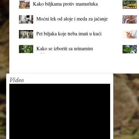
Kako biljkama protiv mamurluka
Moćni lek od aloje i meda za jačanje
organizma
Pet biljaka koje treba imati u kući
Kako se izboriti sa urinarnim
infekcijama?
Video