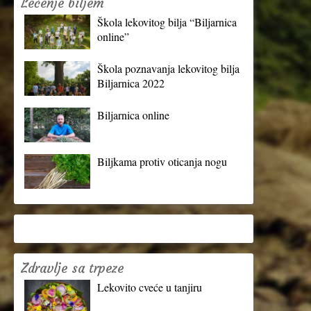
Lečenje biljem
Škola lekovitog bilja “Biljarnica
online”
Škola poznavanja lekovitog bilja
Biljarnica 2022
Biljarnica online
Biljkama protiv oticanja nogu
Zdravlje sa trpeze
Lekovito cveće u tanjiru