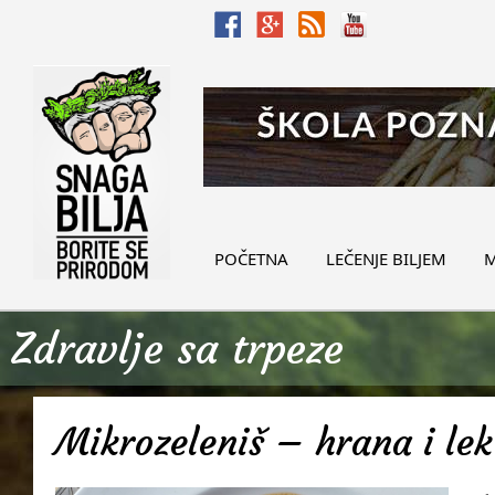
POČETNA
LEČENJE BILJEM
M
Zdravlje sa trpeze
Mikrozeleniš – hrana i lek