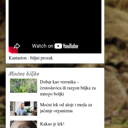
Kantarion - biljni prozak
Moćne biljke
Dobar kao veronika –
čestoslavica ili razgon biljka za
mnogo boljki
Moćni lek od aloje i meda za
jačanje organizma
Kakao je lek!