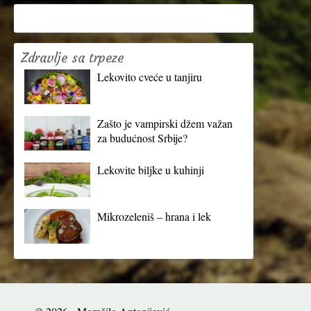
Zdravlje sa trpeze
Lekovito cveće u tanjiru
Zašto je vampirski džem važan
za budućnost Srbije?
Lekovite biljke u kuhinji
Mikrozeleniš – hrana i lek