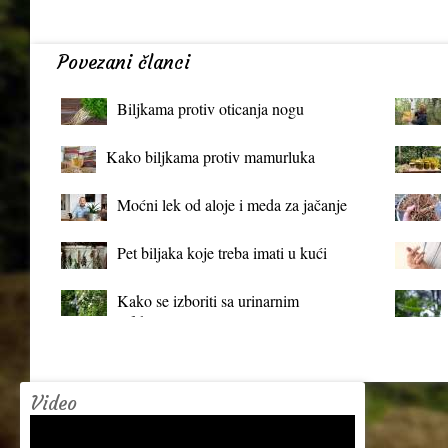
Povezani članci
Biljkama protiv oticanja nogu
Kako biljkama protiv mamurluka
Moćni lek od aloje i meda za jačanje
organizma
Pet biljaka koje treba imati u kući
Kako se izboriti sa urinarnim
infekcijama?
Video