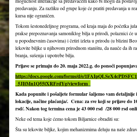
mogućnost interakcije sa predavačem kako bi mogli da postavlja
predavanju. Za razliku od grupe koje će pratiti predavanja u re
kursa nije ograničen.
Tokom šestonedeljnog programa, od kraja maja do početka jula 2
prakse prepoznavanja samoniklog bilja u prirodi, polaznici će 
u popodnevnim časovima) i četiri izleta u prirodu (u blizini Be
lekovite biljke u njihovom prirodnom staništu, da nauče da ih ra
branja, sušenja i upotrebe bilja.
Prijave se primaju do 20. maja 2022.g. do ponoći popunja
https://docs.google.com/forms/d/e/1FAIpQLSeX4cPD
_5JItMn1Q55tXRFrdYg/viewform
Kada popunite i pošaljete formular šaljemo vam detaljnij
lokacije, načine plaćanja/. Cena: za sve koji se prijave do 
rsd/. Nakon tog termina cena je 43 000 rsd /28 000 rsd onl
Neke od tema koje ćemo tokom Biljarnice obraditi su:
Šta su lekovite biljke, kojim mehanizmima deluju na naše zdrav