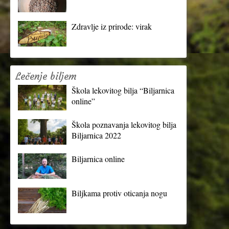
Zdravlje iz prirode: virak
Lečenje biljem
Škola lekovitog bilja “Biljarnica
online”
Škola poznavanja lekovitog bilja
Biljarnica 2022
Biljarnica online
Biljkama protiv oticanja nogu