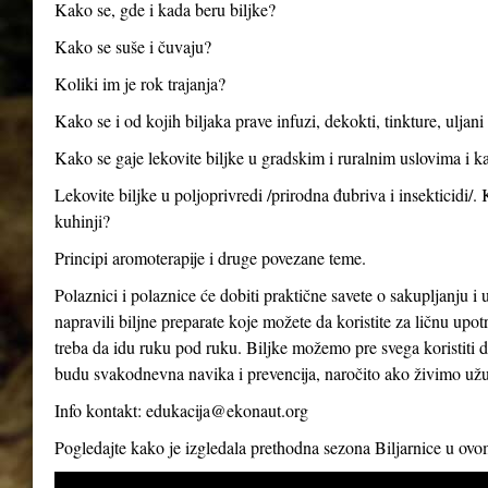
Kako se, gde i kada beru biljke?
Kako se suše i čuvaju?
Koliki im je rok trajanja?
Kako se i od kojih biljaka prave infuzi, dekokti, tinkture, uljan
Kako se gaje lekovite biljke u gradskim i ruralnim uslovima i ka
Lekovite biljke u poljoprivredi /prirodna đubriva i insekticidi/.
kuhinji?
Principi aromoterapije i druge povezane teme.
Polaznici i polaznice će dobiti praktične savete o sakupljanju i 
napravili biljne preparate koje možete da koristite za ličnu up
treba da idu ruku pod ruku. Biljke možemo pre svega koristiti d
budu svakodnevna navika i prevencija, naročito ako živimo už
Info kontakt:
edukacija@ekonaut.org
Pogledajte kako je izgledala prethodna sezona Biljarnice u ov