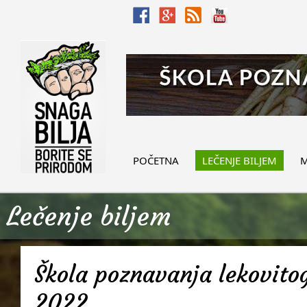
POČETNA
LEČENJE BILJEM
M
Lečenje biljem
Škola poznavanja lekovitog
2022