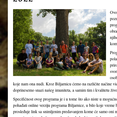
Ovo
pozn
prog
obra
njih
kom
Prog
pola
prir
svom
osob
koje nam ona nudi. Kroz Biljarnicu ćemo na različite načine v
doprinesemo snazi našeg imuniteta, a samim tim i kvalitetu živ
Specifičnost ovog programa je i u tome što ako niste u mogućn
pohađati online verziju programa Biljarnice, u bilo koje vreme 
prosleđuje link sa snimljenim predavanjem kome će samo oni m